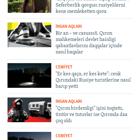
Seferberlik qorqusı rusiyelilerni
kene memleketten quva
İNSAN AQLARI
Bir an – ve casussıñ. Qırım
mahkemeleri devlet hainligi
qabaatlavlarını daqqalar içinde
nasıl baqalar
CEMİYET
"Er kes qaça, er kes kete": cenk
Qırımdaki Rusiye turistlerine nasıl
barıp yetti
İNSAN AQLARI
"Qırım birdemligi" işini toqtattı,
tintüv ve tutuvlar ise Qırımda daa
çoq oldı
CEMİYET