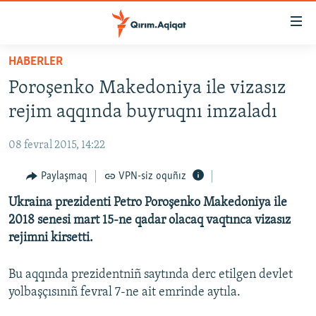
Link
açıqlığı
Esas
HABERLER
mündericege
HABERLER
Poroşenko Makedoniya ile vizasız
qaytmaq
SİYASET
Baş
rejim aqqında buyruqnı imzaladı
İQTİSADİYAT
navigatsiyağa
qaytmaq
08 fevral 2015, 14:22
CEMİYET
Qıdıruvğa
MEDENİYET
Paylaşmaq
VPN-siz oquñız
qaytmaq
İNSAN AQLARI
Ukraina prezidenti Petro Poroşenko Makedoniya ile
2018 senesi mart 15-ne qadar olacaq vaqtınca vizasız
VİDEO
rejimni kirsetti.
SÜRET
Bu aqqında prezidentniñ saytında derc etilgen devlet
BLOGLAR
yolbaşçısınıñ fevral 7-ne ait emrinde aytıla.
FİKİR