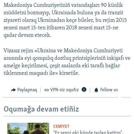
Makedoniya Cumhuriyetiniñ vatandaşları 90 künlik
Русский
müddetni bozmayıp, Ukrainada buluna ya da tranzit
ziyareti olaraq Ukrainadan keçe bileler, bu rejim 2015
Українською
senesi mart 15-ten itibaren 2018 senesi mart 15-ne
qadar devam etecek.
QOŞULIÑIZ!
Vizasız rejim «Ukraina ve Makedoniya Cumhuriyeti
arasında eyi qomşulıq dostluq printsipleriniñ inkişafı ve
RFE/RS bütün saytları
amelge keçirilmesi, çeşit saalarda eki taraflı bağlar
tiklenmesi maqsadı ile» kirsetile.
Paylaşmaq
VPN-siz oquñız
Follow us
Oqumağa devam etiñiz
CEMİYET
"Er şeyni eki künde taşlap kettim".