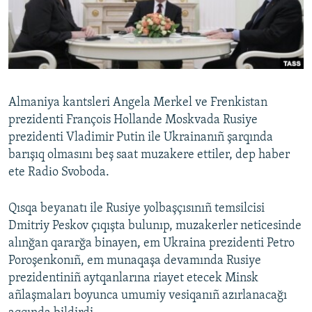
Русский
Українською
QOŞULIÑIZ!
Almaniya kantsleri Angela Merkel ve Frenkistan
prezidenti François Hollande Moskvada Rusiye
prezidenti Vladimir Putin ile Ukrainanıñ şarqında
RFE/RS bütün saytları
barışıq olmasını beş saat muzakere ettiler, dep haber
ete Radіo Svoboda.
Qısqa beyanatı ile Rusiye yolbaşçısınıñ temsilcisi
Dmitriy Peskov çıqışta bulunıp, muzakerler neticesinde
alınğan qararğa binayen, em Ukraina prezidenti Petro
Poroşenkonıñ, em munaqaşa devamında Rusiye
prezidentiniñ aytqanlarına riayet etecek Minsk
añlaşmaları boyunca umumiy vesiqanıñ azırlanacağı