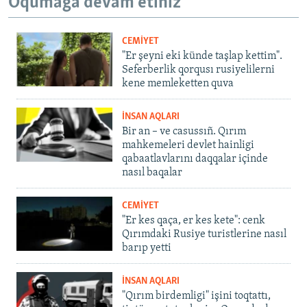
Oqumağa devam etiñiz
CEMİYET
"Er şeyni eki künde taşlap kettim".
Seferberlik qorqusı rusiyelilerni
kene memleketten quva
İNSAN AQLARI
Bir an – ve casussıñ. Qırım
mahkemeleri devlet hainligi
qabaatlavlarını daqqalar içinde
nasıl baqalar
CEMİYET
"Er kes qaça, er kes kete": cenk
Qırımdaki Rusiye turistlerine nasıl
barıp yetti
İNSAN AQLARI
"Qırım birdemligi" işini toqtattı,