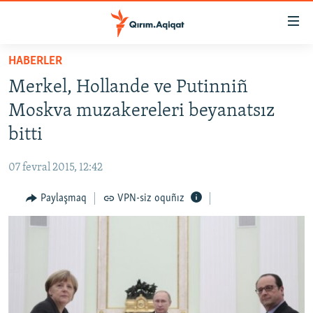
Link
açıqlığı
Esas
HABERLER
mündericege
HABERLER
Merkel, Hollande ve Putinniñ
qaytmaq
SİYASET
Baş
Moskva muzakereleri beyanatsız
İQTİSADİYAT
navigatsiyağa
bitti
qaytmaq
CEMİYET
Qıdıruvğa
07 fevral 2015, 12:42
MEDENİYET
qaytmaq
Paylaşmaq
VPN-siz oquñız
İNSAN AQLARI
VİDEO
SÜRET
BLOGLAR
FİKİR