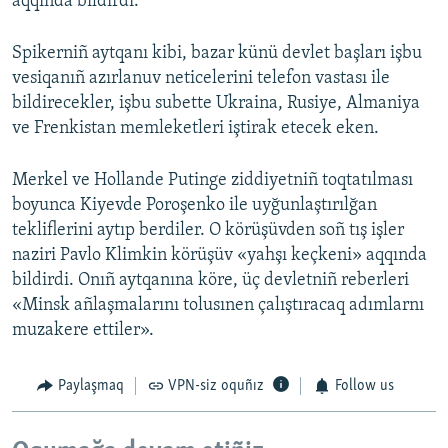
aqqında bildirdi.
Spikerniñ aytqanı kibi, bazar künü devlet başları işbu
vesiqanıñ azırlanuv neticelerini telefon vastası ile
bildirecekler, işbu subette Ukraina, Rusiye, Almaniya
ve Frenkistan memleketleri iştirak etecek eken.
Merkel ve Hollande Putinge ziddiyetniñ toqtatılması
boyunca Kiyevde Poroşenko ile uyğunlaştırılğan
tekliflerini aytıp berdiler. O körüşüvden soñ tış işler
naziri Pavlo Klimkin körüşüv «yahşı keçkeni» aqqında
bildirdi. Onıñ aytqanına köre, üç devletniñ reberleri
«Minsk añlaşmalarını tolusınen çalıştıracaq adımlarnı
muzakere ettiler».
Paylaşmaq
VPN-siz oquñız
Follow us