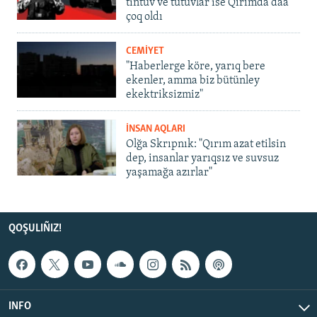
tintüv ve tutuvlar ise Qırımda daa
çoq oldı
CEMİYET
"Haberlerge köre, yarıq bere
ekenler, amma biz bütünley
ekektriksizmiz"
İNSAN AQLARI
Olğa Skrıpnık: "Qırım azat etilsin
dep, insanlar yarıqsız ve suvsuz
yaşamağa azırlar"
QOŞULIÑIZ!
INFO