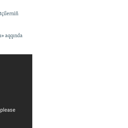
tçilerniñ
rı» aqqında