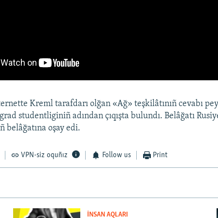
ernette Kreml tarafdarı olğan «Ağ» teşkilâtınıñ cevabı pey
ngrad studentliginiñ adından çıqışta bulundı. Belâğatı Rusiy
ñ belâğatına oşay edi.
VPN-siz oquñız
Follow us
Print
İNSAN AQLARI