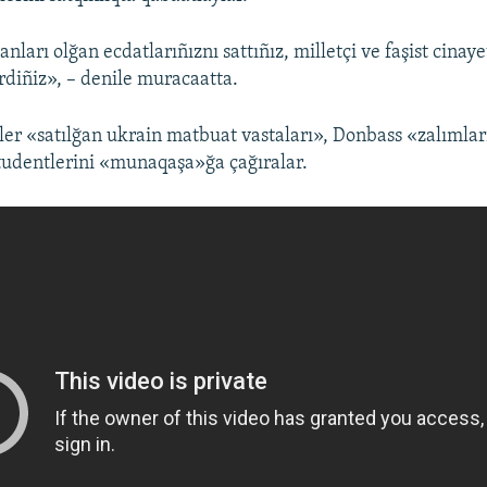
nları olğan ecdatlarıñıznı sattıñız, milletçi ve faşist cinaye
rdiñiz», – denile muracaatta.
er «satılğan ukrain matbuat vastaları», Donbass «zalımla
studentlerini «munaqaşa»ğa çağıralar.