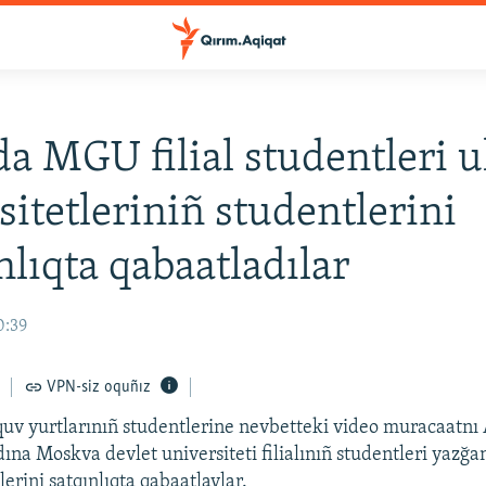
a MGU filial studentleri 
sitetleriniñ studentlerini
nlıqta qabaatladılar
0:39
VPN-siz oquñız
quv yurtlarınıñ studentlerine nevbetteki video muracaatnı
na Moskva devlet universiteti filialınıñ studentleri yazğan
erini satqınlıqta qabaatlaylar.