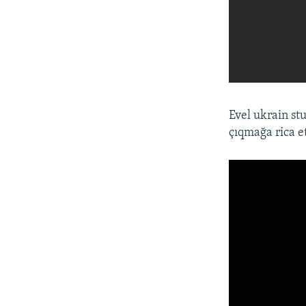
Evel ukrain st
çıqmağa rica e