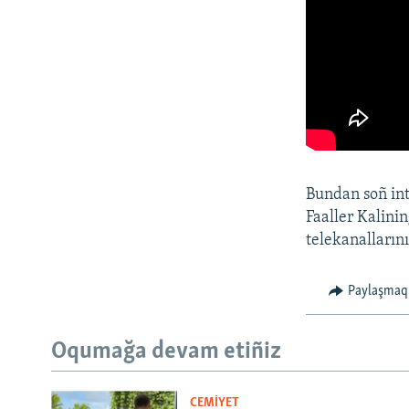
Bundan soñ int
Faaller Kalini
telekanallarını
Paylaşmaq
Oqumağa devam etiñiz
CEMİYET