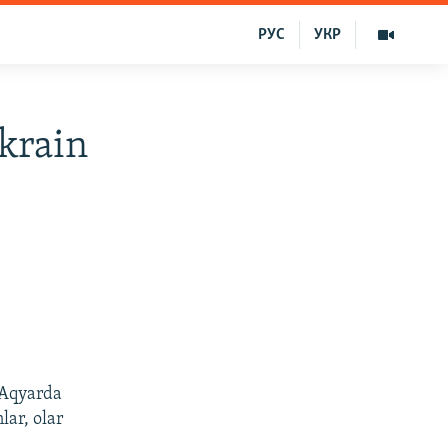
РУС
УКР
ukrain
 Aqyarda
lar, olar