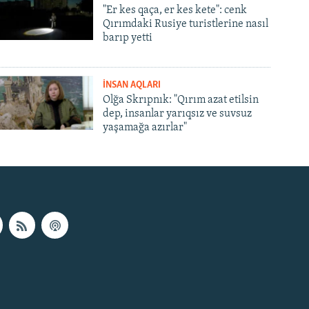
"Er kes qaça, er kes kete": cenk
Qırımdaki Rusiye turistlerine nasıl
barıp yetti
İNSAN AQLARI
Olğa Skrıpnık: "Qırım azat etilsin
dep, insanlar yarıqsız ve suvsuz
yaşamağa azırlar"