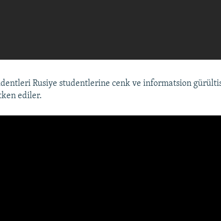
udentleri Rusiye studentlerine cenk ve informatsion gürültis
tken ediler.