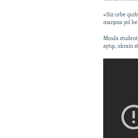
«Siz cebe qurba
marşına yol be
Mında studentl
aytıp, ukrain 