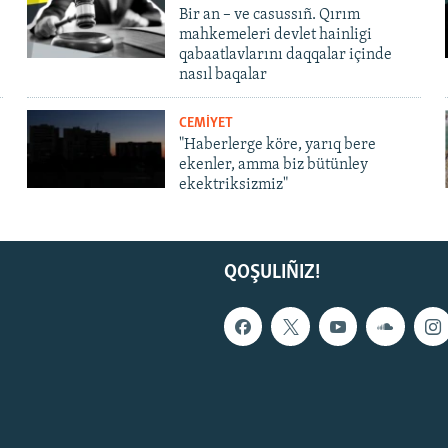
Bir an – ve casussıñ. Qırım
mahkemeleri devlet hainligi
qabaatlavlarını daqqalar içinde
nasıl baqalar
CEMİYET
"Haberlerge köre, yarıq bere
ekenler, amma biz bütünley
ekektriksizmiz"
QOŞULIÑIZ!