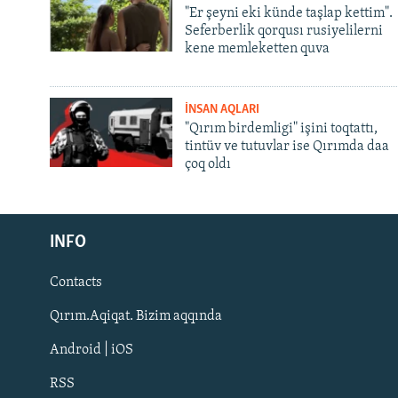
"Er şeyni eki künde taşlap kettim".
Seferberlik qorqusı rusiyelilerni
kene memleketten quva
İNSAN AQLARI
"Qırım birdemligi" işini toqtattı,
tintüv ve tutuvlar ise Qırımda daa
çoq oldı
Русский
Українською
INFO
Contacts
QOŞULIÑIZ!
Qırım.Aqiqat. Bizim aqqında
Android | iOS
RSS