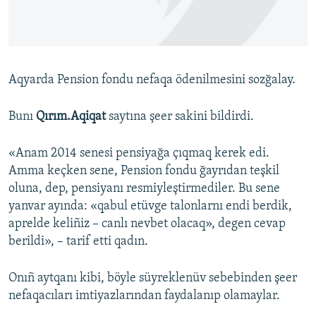
Русский
Українською
Aqyarda Pension fondu nefaqa ödenilmesini sozğalay.
QOŞULIÑIZ!
Bunı
Qırım.Aqiqat
saytına şeer sakini bildirdi.
«Anam 2014 senesi pensiyağa çıqmaq kerek edi.
RFE/RS bütün saytları
Amma keçken sene, Pension fondu ğayrıdan teşkil
oluna, dep, pensiyanı resmiyleştirmediler. Bu sene
yanvar ayında: «qabul etüvge talonlarnı endi berdik,
aprelde keliñiz – canlı nevbet olacaq», degen cevap
berildi», – tarif etti qadın.
Onıñ aytqanı kibi, böyle süyreklenüv sebebinden şeer
nefaqacıları imtiyazlarından faydalanıp olamaylar.