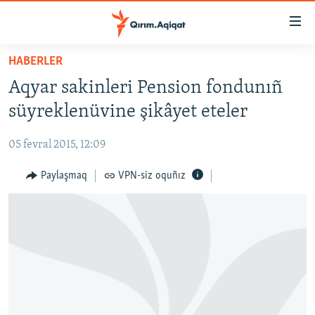
Link
açıqlığı
Esas
HABERLER
mündericege
HABERLER
Aqyar sakinleri Pension fondunıñ
qaytmaq
SİYASET
Baş
süyreklenüvine şikâyet eteler
İQTİSADİYAT
navigatsiyağa
qaytmaq
05 fevral 2015, 12:09
CEMİYET
Qıdıruvğa
MEDENİYET
Paylaşmaq
VPN-siz oquñız
qaytmaq
İNSAN AQLARI
VİDEO
SÜRET
BLOGLAR
FİKİR