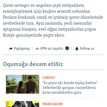
Qırım nevaqıcı ve saqatları çeşit imtiyazlarnı
resmiyleştirmek içün keçken seneniñ soñundan
Penison fondunıñ, emek ve içtimaiy qoruv idarelerinde
nevbetlerde tura. Aynı zamanda, yerli memurlar
aytqanına binayen, evel olğan imtiyazlardan çoqusı
Rusiye qanuniyetinde yoqtır eken.
Paylaşmaq
VPN-siz oquñız
Follow us
Oqumağa devam etiñiz
CEMİYET
"Er şeyni eki künde taşlap kettim".
Seferberlik qorqusı rusiyelilerni
kene memleketten quva
İNSAN AQLARI