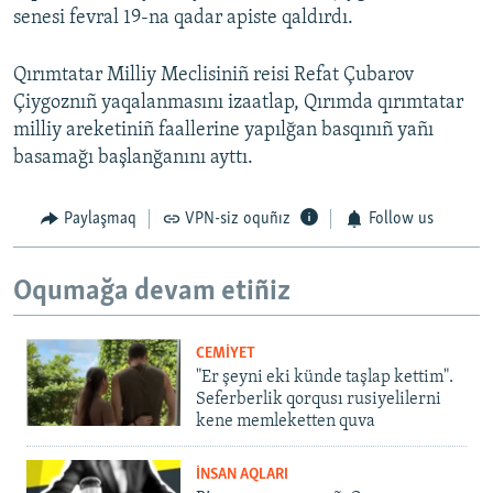
senesi fevral 19-na qadar apiste qaldırdı.
Qırımtatar Milliy Meclisiniñ reisi Refat Çubarov
Çiygoznıñ yaqalanmasını izaatlap, Qırımda qırımtatar
milliy areketiniñ faallerine yapılğan basqınıñ yañı
basamağı başlanğanını ayttı.
Paylaşmaq
VPN-siz oquñız
Follow us
Oqumağa devam etiñiz
CEMİYET
"Er şeyni eki künde taşlap kettim".
Seferberlik qorqusı rusiyelilerni
kene memleketten quva
İNSAN AQLARI