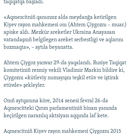
taqiqatqa başladı.
«Aqmescitniñ qanunsız alda meydanğa ketirilgen
Kiyev rayon mahkemesi onı (Ahtem Çiygoznı – muar.)
apiske aldı. Mezkür areketler Ukraina Anayasası
vatandaşnıñ belgilegen areket serbestligi ve aqlarını
bozmaqta», – aytıla beyanatta.
Ahtem Çiygoz yanvar 29-da yaqalandı. Rusiye Taqiqat
komitetiniñ resmiy vekili Vladimir Markin bildire ki,
Çiygoznı «kütleviy numayışnı teşkil etüv ve iştirak
etüvde» şekleyler.
Onıñ aytqanına köre, 2014 senesi fevral 26-da
Aqmescitteki Qırım parlamentiniñ binası yanında
keçirilgen narazılıq aktsiyası aqqında laf kete.
Aqmescitniñ Kiyev rayon mahkemesi Çiygoznı 2015