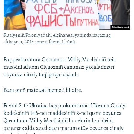
Русский
Українською
Rusiyeniñ Poloniyadaki elçihanesi yanında narazılıq
QOŞULIÑIZ!
aktsiyası, 2015 senesi fevral 1 künü
Baş prokuratura Qırımtatar Milliy Meclisiniñ reis
RFE/RS bütün saytları
muavini Ahtem Çiygoznıñ qanunsız yaqalanması
boyunca cinaiy taqiqatqa başladı.
Bunı onıñ matbuat hızmeti bildire.
Fevral 3-te Ukraina baş prokuraturası Ukraina Cinaiy
kodeksiniñ 146-ncı maddesiniñ 2-nci qısmı boyunca
Qırımtatar Milliy Meclisiniñ liderlerinden birini
qanunsız alda azatlıqtan marum etüv boyunca cinaiy