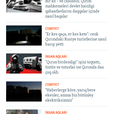
Bir an – ve casussıñ. Qırım
mahkemeleri devlet hainligi
qabaatlavlarını daqqalar içinde
nasıl baqalar
CEMİYET
"Er kes qaça, er kes kete": cenk
Qırımdaki Rusiye turistlerine nasıl
barıp yetti
İNSAN AQLARI
"Qırım birdemligi" işini toqtattı,
tintüv ve tutuvlar ise Qırımda daa
çoq oldı
CEMİYET
"Haberlerge köre, yarıq bere
ekenler, amma biz bütünley
ekektriksizmiz"
İNSAN AQLARI