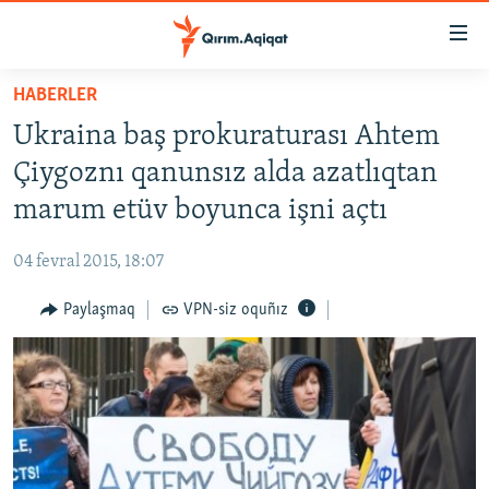
Link
açıqlığı
Esas
HABERLER
mündericege
HABERLER
Ukraina baş prokuraturası Ahtem
qaytmaq
SİYASET
Baş
Çiygoznı qanunsız alda azatlıqtan
İQTİSADİYAT
navigatsiyağa
marum etüv boyunca işni açtı
qaytmaq
CEMİYET
Qıdıruvğa
04 fevral 2015, 18:07
MEDENİYET
qaytmaq
Paylaşmaq
VPN-siz oquñız
İNSAN AQLARI
VİDEO
SÜRET
BLOGLAR
FİKİR