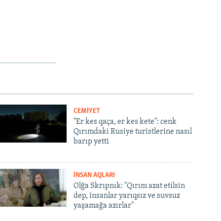
CEMİYET
"Er kes qaça, er kes kete": cenk
Qırımdaki Rusiye turistlerine nasıl
barıp yetti
İNSAN AQLARI
Olğa Skrıpnık: "Qırım azat etilsin
dep, insanlar yarıqsız ve suvsuz
yaşamağa azırlar"