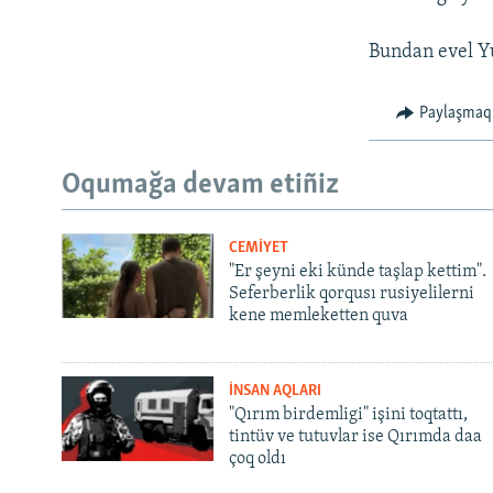
Bundan evel Yu
Paylaşmaq
Oqumağa devam etiñiz
CEMİYET
"Er şeyni eki künde taşlap kettim".
Seferberlik qorqusı rusiyelilerni
kene memleketten quva
İNSAN AQLARI
"Qırım birdemligi" işini toqtattı,
tintüv ve tutuvlar ise Qırımda daa
çoq oldı