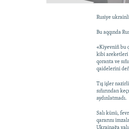
Rusiye ukrainl
Bu aqqında Rusi
«Kiyevniñ bu q
kibi areketler
qoranta ve sıñı
qaidelerini de
Tış işler nazir
sıñırından keç
aydınlatmadı.
Salı künü, fev
qararını imzal
Ukrainağa yalıñ