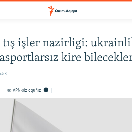
tış işler nazirligi: ukrainli
pasportlarsız kire bilecekle
5:53
VPN-siz oquñız