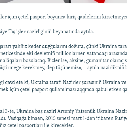
iler içün çetel pasport boyunca kiriş qaidelerini kirsetmeyc
ye Tış işler nazirliginiñ beyanatında aytıla.
ararı yalıñız keder duyğularını doğura, çünki Ukraina tara
i neticesinde eki devletniñ millionlarnen vatandaşı arasında
r alâqaları bozulacaq. Bizler ise, aksine, gumanitar olaraq
ñiştirmege kerekmey, dep tüşünemiz», – aytıla nazirlikniñ
ligi qayd ete ki, Ukraina tarafı Nazirler şurasınıñ Ukraina v
mek içün çetel pasport qullanılması aqqında qabul etken qa
ral 3-te, Ukraina baş naziri Arseniy Yatsenük Ukraina Nazir
adı. Vesiqağa binaen, 2015 senesi mart 1-den itibaren Rusiy
ız çetel pasportları ile kirecekler.