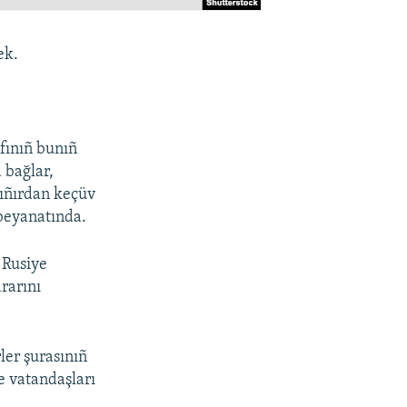
ek.
fınıñ bunıñ
 bağlar,
 sıñırdan keçüv
 beyanatında.
e Rusiye
rarını
ler şurasınıñ
e vatandaşları