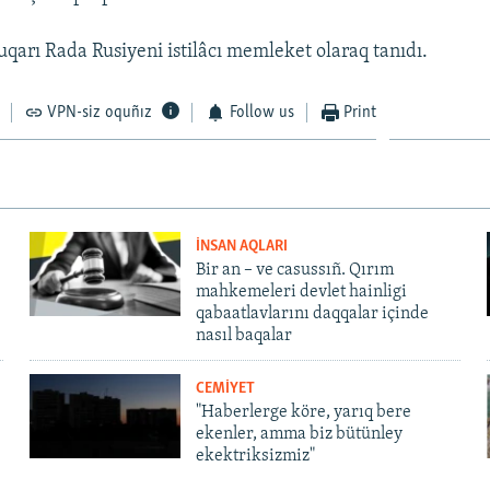
qarı Rada Rusiyeni istilâcı memleket olaraq tanıdı.
VPN-siz oquñız
Follow us
Print
İNSAN AQLARI
Bir an – ve casussıñ. Qırım
mahkemeleri devlet hainligi
qabaatlavlarını daqqalar içinde
nasıl baqalar
CEMİYET
"Haberlerge köre, yarıq bere
ekenler, amma biz bütünley
ekektriksizmiz"