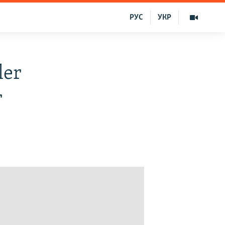
РУС
УКР
ler
r