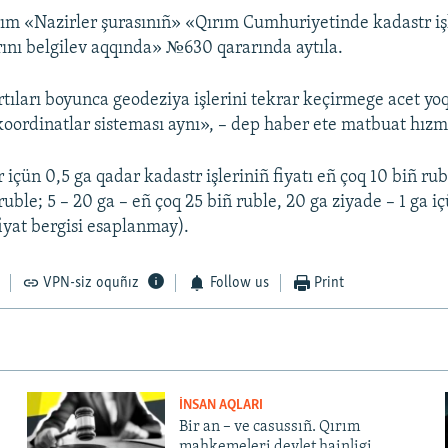
ım «Nazirler şurasınıñ» «Qırım Cumhuriyetinde kadastr iş
rını belgilev aqqında» №630 qararında aytıla.
ıları boyunca geodeziya işlerini tekrar keçirmege acet yoq
oordinatlar sisteması aynı», – dep haber ete matbuat hızm
 içün 0,5 ga qadar kadastr işleriniñ fiyatı eñ çoq 10 biñ rub
ruble; 5 – 20 ga – eñ çoq 25 biñ ruble, 20 ga ziyade – 1 ga i
iyat bergisi esaplanmay).
VPN-siz oquñız
Follow us
Print
İNSAN AQLARI
Bir an – ve casussıñ. Qırım
mahkemeleri devlet hainligi