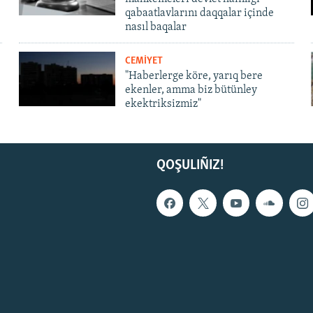
qabaatlavlarını daqqalar içinde
nasıl baqalar
CEMİYET
"Haberlerge köre, yarıq bere
ekenler, amma biz bütünley
ekektriksizmiz"
QOŞULIÑIZ!