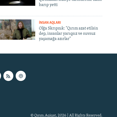
barıp yetti
İNSAN AQLARI
Olğa Skrıpnık: "Qırım azat etilsin
dep, insanlar yarıqsız ve suvsuz
yaşamağa azırlar"
© Qırım.Aqiqat, 2026 | All Rights Reserved.