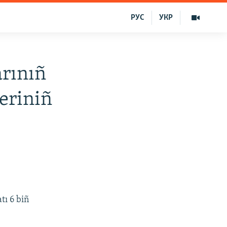
РУС
УКР
arınıñ
leriniñ
tı 6 biñ