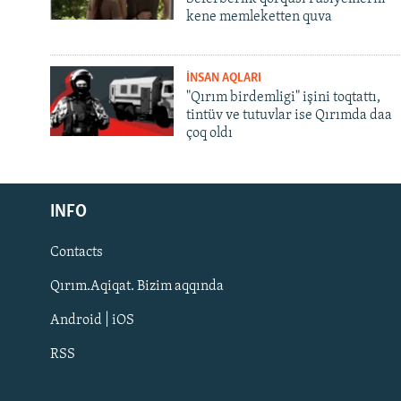
kene memleketten quva
İNSAN AQLARI
"Qırım birdemligi" işini toqtattı,
tintüv ve tutuvlar ise Qırımda daa
çoq oldı
Русский
Українською
INFO
Contacts
QOŞULIÑIZ!
Qırım.Aqiqat. Bizim aqqında
Android | iOS
RSS
RFE/RS bütün saytları