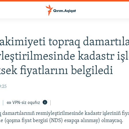
akimiyeti topraq damartıl
leştirilmesinde kadastr iş
sek fiyatlarını belgiledi
9:25
VPN-siz oquñız
 damartılarınıñ resmiyleştirilmesinde kadastr işleriniñ fiya
e (qoşma fiyat bergisi (NDS) esapqa alınmay) olmaycaq.