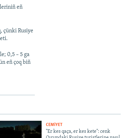
leriniñ eñ
, çünki Rusiye
eti.
le; 0,5 – 5 ga
çün eñ çoq biñ
CEMİYET
"Er kes qaça, er kes kete": cenk
Qırımdaki Rusiye turistlerine nasıl