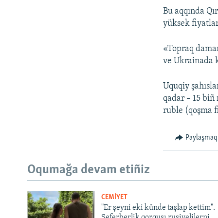
Bu aqqında Qır
yüksek fiyatla
«Topraq damart
ve Ukrainada k
Uquqiy şahıslar
qadar – 15 biñ 
ruble (qoşma f
Paylaşmaq
Oqumağa devam etiñiz
CEMİYET
"Er şeyni eki künde taşlap kettim".
Seferberlik qorqusı rusiyelilerni