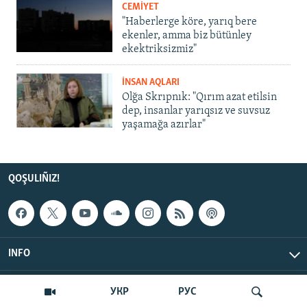
CEMİYET
"Haberlerge köre, yarıq bere
ekenler, amma biz bütünley
ekektriksizmiz"
İNSAN AQLARI
Olğa Skrıpnık: "Qırım azat etilsin
dep, insanlar yarıqsız ve suvsuz
yaşamağa azırlar"
QOŞULIÑIZ!
INFO
© Qırım.Aqiqat, 2026 | All Rights Reserved.
УКР
РУС