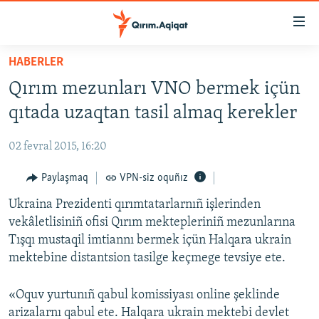
Link
açıqlığı
Esas
HABERLER
mündericege
HABERLER
Qırım mezunları VNO bermek içün
qaytmaq
SİYASET
Baş
qıtada uzaqtan tasil almaq kerekler
İQTİSADİYAT
navigatsiyağa
qaytmaq
02 fevral 2015, 16:20
CEMİYET
Qıdıruvğa
MEDENİYET
Paylaşmaq
VPN-siz oquñız
qaytmaq
İNSAN AQLARI
Ukraina Prezidenti qırımtatarlarnıñ işlerinden
vekâletlisiniñ ofisi Qırım mektepleriniñ mezunlarına
VİDEO
Tışqı mustaqil imtiannı bermek içün Halqara ukrain
SÜRET
mektebine distantsion tasilge keçmege tevsiye ete.
BLOGLAR
«Oquv yurtunıñ qabul komissiyası online şeklinde
FİKİR
arizalarnı qabul ete. Halqara ukrain mektebi devlet