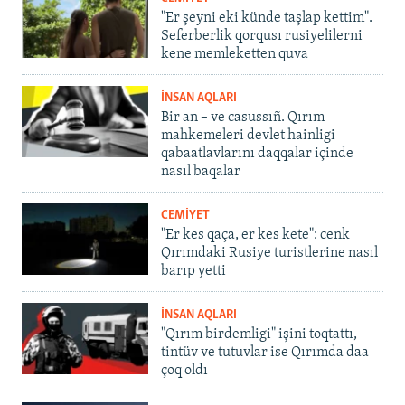
"Er şeyni eki künde taşlap kettim".
Seferberlik qorqusı rusiyelilerni
kene memleketten quva
İNSAN AQLARI
Bir an – ve casussıñ. Qırım
mahkemeleri devlet hainligi
qabaatlavlarını daqqalar içinde
nasıl baqalar
CEMİYET
"Er kes qaça, er kes kete": cenk
Qırımdaki Rusiye turistlerine nasıl
barıp yetti
İNSAN AQLARI
"Qırım birdemligi" işini toqtattı,
tintüv ve tutuvlar ise Qırımda daa
çoq oldı