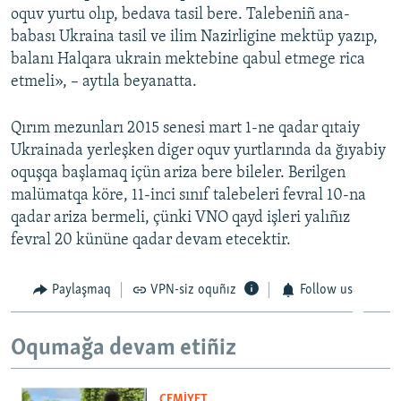
oquv yurtu olıp, bedava tasil bere. Talebeniñ ana-
Русский
babası Ukraina tasil ve ilim Nazirligine mektüp yazıp,
balanı Halqara ukrain mektebine qabul etmege rica
Українською
etmeli», – aytıla beyanatta.
QOŞULIÑIZ!
Qırım mezunları 2015 senesi mart 1-ne qadar qıtaiy
Ukrainada yerleşken diger oquv yurtlarında da ğıyabiy
oquşqa başlamaq içün ariza bere bileler. Berilgen
malümatqa köre, 11-inci sınıf talebeleri fevral 10-na
RFE/RS bütün saytları
qadar ariza bermeli, çünki VNO qayd işleri yalıñız
fevral 20 kününe qadar devam etecektir.
Paylaşmaq
VPN-siz oquñız
Follow us
Oqumağa devam etiñiz
CEMİYET