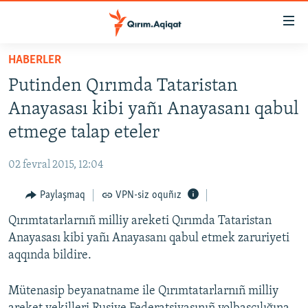
Link
açıqlığı
Esas
HABERLER
mündericege
HABERLER
Putinden Qırımda Tataristan
qaytmaq
SİYASET
Baş
Anayasası kibi yañı Anayasanı qabul
İQTİSADİYAT
navigatsiyağa
etmege talap eteler
qaytmaq
CEMİYET
Qıdıruvğa
02 fevral 2015, 12:04
MEDENİYET
qaytmaq
Paylaşmaq
VPN-siz oquñız
İNSAN AQLARI
Qırımtatarlarnıñ milliy areketi Qırımda Tataristan
VİDEO
Anayasası kibi yañı Anayasanı qabul etmek zaruriyeti
SÜRET
aqqında bildire.
BLOGLAR
Mütenasip beyanatname ile Qırımtatarlarnıñ milliy
FİKİR