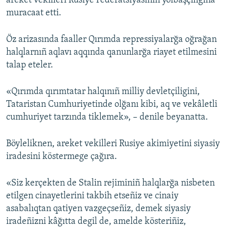
areket vekilleri Rusiye Federatsiyasınıñ yolbaşçılığına
muracaat etti.
Русский
Українською
Öz arizasında faaller Qırımda repressiyalarğa oğrağan
halqlarnıñ aqlavı aqqında qanunlarğa riayet etilmesini
QOŞULIÑIZ!
talap eteler.
«Qırımda qırımtatar halqınıñ milliy devletçiligini,
Tataristan Cumhuriyetinde olğanı kibi, aq ve vekâletli
RFE/RS bütün saytları
cumhuriyet tarzında tiklemek», – denile beyanatta.
Böyleliknen, areket vekilleri Rusiye akimiyetini siyasiy
iradesini köstermege çağıra.
«Siz kerçekten de Stalin rejiminiñ halqlarğa nisbeten
etilgen cinayetlerini takbih etseñiz ve cinaiy
asabalıqtan qatiyen vazgeçseñiz, demek siyasiy
iradeñizni kâğıtta degil de, amelde kösteriñiz,