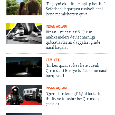
"Er şeyni eki künde taşlap kettim".
Seferberlik qorqusı rusiyelilerni
kene memleketten quva
İNSAN AQLARI
Bir an – ve casussıñ. Qırım
mahkemeleri devlet hainligi
qabaatlavlarını daqqalar içinde
nasıl baqalar
CEMİYET
"Er kes qaça, er kes kete": cenk
Qırımdaki Rusiye turistlerine nasıl
barıp yetti
İNSAN AQLARI
"Qırım birdemligi" işini toqtattı,
tintüv ve tutuvlar ise Qırımda daa
çoq oldı