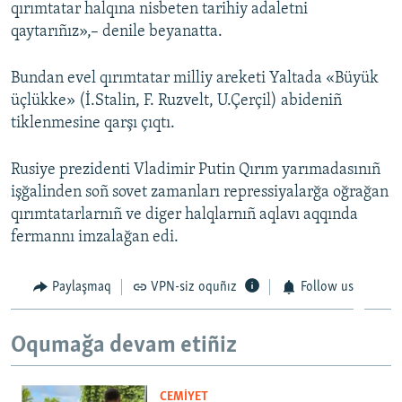
qırımtatar halqına nisbeten tarihiy adaletni
qaytarıñız»,– denile beyanatta.
Bundan evel qırımtatar milliy areketi Yaltada «Büyük
üçlükke» (İ.Stalin, F. Ruzvelt, U.Çerçil) abideniñ
tiklenmesine qarşı çıqtı.
Rusiye prezidenti Vladimir Putin Qırım yarımadasınıñ
işğalinden soñ sovet zamanları repressiyalarğa oğrağan
qırımtatarlarnıñ ve diger halqlarnıñ aqlavı aqqında
fermannı imzalağan edi.
Paylaşmaq
VPN-siz oquñız
Follow us
Oqumağa devam etiñiz
CEMİYET