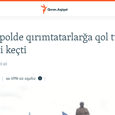
polde qırımtatarlarğa qol 
i keçti
09:48
VPN-siz oquñız