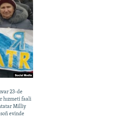
nvar 23-de
r hızmeti faali
tatar Milliy
 soñ evinde