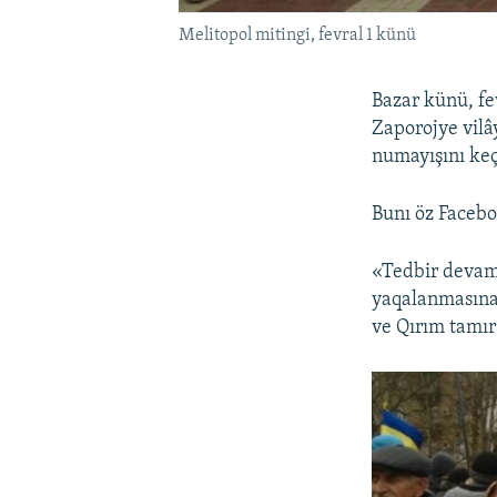
Melitopol mitingi, fevral 1 künü
Bazar künü, fe
Zaporojye vilâ
numayışını keç
Bunı öz Faceboo
«Tedbir devamı
yaqalanmasına,
ve Qırım tamır