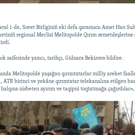
vral 1-de, Sovet Birliginiñ eki defa qaramanı Amet Han Sul
yetiniñ regional Meclisi Melitopolde Qırım semetdeşlerine
irdi.
k saifesinde yazıcı, tarihçı, Gülnara Bekirova bildire.
nda Melitopolde yaşağan qırımtatarlar milliy areket faall
 ATR birinci ve yekâne qırımtatar telekanalına etilgen basq
 halqına nisbeten ayırım ve taqipni toqtatmağa çağırdılar», 