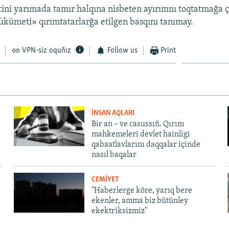
ini yarımada tamır halqına nisbeten ayırımnı toqtatmağa ç
ümeti» qırımtatarlarğa etilgen basqını tanımay.
VPN-siz oquñız
Follow us
Print
İNSAN AQLARI
Bir an – ve casussıñ. Qırım
mahkemeleri devlet hainligi
qabaatlavlarını daqqalar içinde
nasıl baqalar
CEMİYET
"Haberlerge köre, yarıq bere
ekenler, amma biz bütünley
ekektriksizmiz"