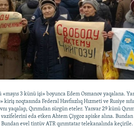
ü «mayıs 3 künü işi» boyunca Edem Osmanov yaqalana. Ya
 kiriş noqtasında Federal Havfsızlıq Hızmeti ve Rusiye sıñı
vnı yaqalap, Qırımdan sürgün eteler. Yanvar 29 künü Qırım
ñ vazifelerini eda etken Ahtem Çiygoz apiske alına. Bundan
e. Bundan evel tintüv ATR qırımtatar telekanalında keçirile.