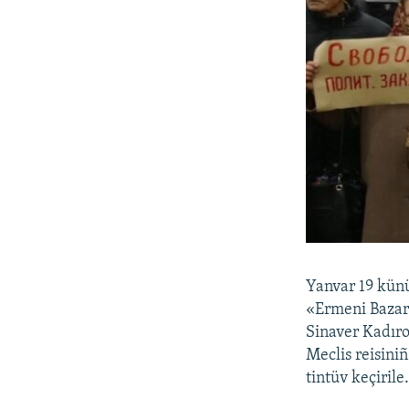
Yanvar 19 kün
«Ermeni Bazar»
Sinaver Kadıro
Meclis reisini
tintüv keçiril