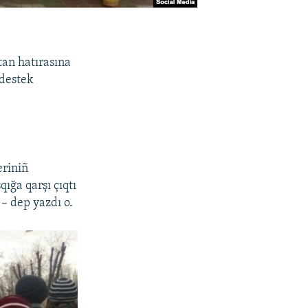
tan hatırasına
 destek
eriniñ
ığa qarşı çıqtı
– dep yazdı o.