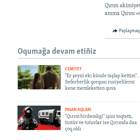
Qırım akimiyet
amma Qırım «ük
Paylaşmaq
Oqumağa devam etiñiz
CEMİYET
"Er şeyni eki künde taşlap kettim".
Seferberlik qorqusı rusiyelilerni
kene memleketten quva
İNSAN AQLARI
"Qırım birdemligi" işini toqtattı,
tintüv ve tutuvlar ise Qırımda daa
çoq oldı