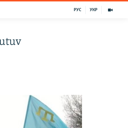
РУС
УКР
tutuv