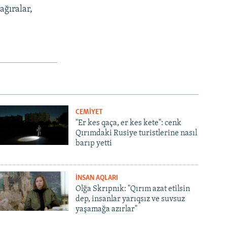
ağıralar,
CEMİYET
"Er kes qaça, er kes kete": cenk
Qırımdaki Rusiye turistlerine nasıl
barıp yetti
İNSAN AQLARI
Olğa Skrıpnık: "Qırım azat etilsin
dep, insanlar yarıqsız ve suvsuz
yaşamağa azırlar"