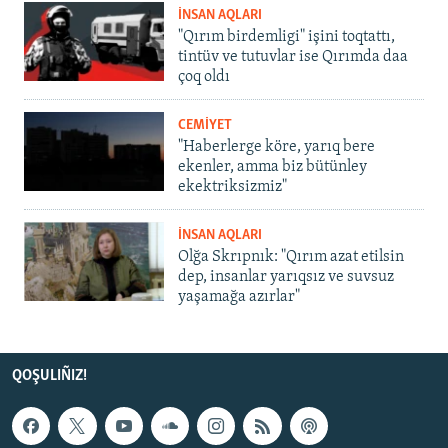
İNSAN AQLARI
"Qırım birdemligi" işini toqtattı,
tintüv ve tutuvlar ise Qırımda daa
çoq oldı
CEMİYET
"Haberlerge köre, yarıq bere
ekenler, amma biz bütünley
ekektriksizmiz"
İNSAN AQLARI
Olğa Skrıpnık: "Qırım azat etilsin
dep, insanlar yarıqsız ve suvsuz
yaşamağa azırlar"
QOŞULIÑIZ!