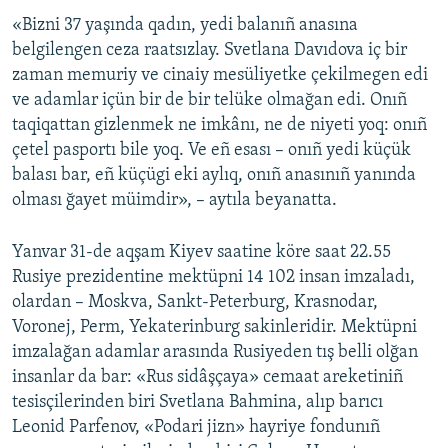
«Bizni 37 yaşında qadın, yedi balanıñ anasına
Русский
belgilengen ceza raatsızlay. Svetlana Davıdova iç bir
Українською
zaman memuriy ve cinaiy mesüliyetke çekilmegen edi
ve adamlar içün bir de bir telüke olmağan edi. Onıñ
taqiqattan gizlenmek ne imkânı, ne de niyeti yoq: onıñ
QOŞULIÑIZ!
çetel pasportı bile yoq. Ve eñ esası – onıñ yedi küçük
balası bar, eñ küçügi eki aylıq, onıñ anasınıñ yanında
olması ğayet müimdir», – aytıla beyanatta.
RFE/RS bütün saytları
Yanvar 31-de aqşam Kiyev saatine köre saat 22.55
Rusiye prezidentine mektüpni 14 102 insan imzaladı,
olardan – Moskva, Sankt-Peterburg, Krasnodar,
Voronej, Perm, Yekaterinburg sakinleridir. Mektüpni
imzalağan adamlar arasında Rusiyeden tış belli olğan
insanlar da bar: «Rus sidâşçaya» cemaat areketiniñ
tesisçilerinden biri Svetlana Bahmina, alıp barıcı
Leonid Parfenov, «Podari jizn» hayriye fondunıñ