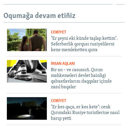
Oqumağa devam etiñiz
CEMİYET
"Er şeyni eki künde taşlap kettim".
Seferberlik qorqusı rusiyelilerni
kene memleketten quva
İNSAN AQLARI
Bir an – ve casussıñ. Qırım
mahkemeleri devlet hainligi
qabaatlavlarını daqqalar içinde
nasıl baqalar
CEMİYET
"Er kes qaça, er kes kete": cenk
Qırımdaki Rusiye turistlerine nasıl
barıp yetti