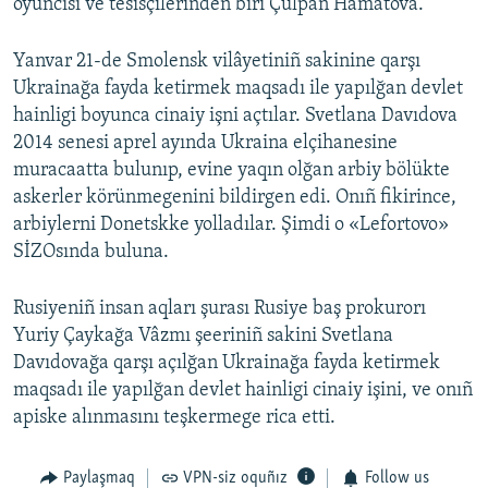
oyuncısı ve tesisçilerinden biri Çulpan Hamatova.
Yanvar 21-de Smolensk vilâyetiniñ sakinine qarşı
Ukrainağa fayda ketirmek maqsadı ile yapılğan devlet
hainligi boyunca cinaiy işni açtılar. Svetlana Davıdova
2014 senesi aprel ayında Ukraina elçihanesine
muracaatta bulunıp, evine yaqın olğan arbiy bölükte
askerler körünmegenini bildirgen edi. Onıñ fikirince,
arbiylerni Donetskke yolladılar. Şimdi o «Lefortovo»
SİZOsında buluna.
Rusiyeniñ insan aqları şurası Rusiye baş prokurorı
Yuriy Çaykağa Vâzmı şeeriniñ sakini Svetlana
Davıdovağa qarşı açılğan Ukrainağa fayda ketirmek
maqsadı ile yapılğan devlet hainligi cinaiy işini, ve onıñ
apiske alınmasını teşkermege rica etti.
Paylaşmaq
VPN-siz oquñız
Follow us