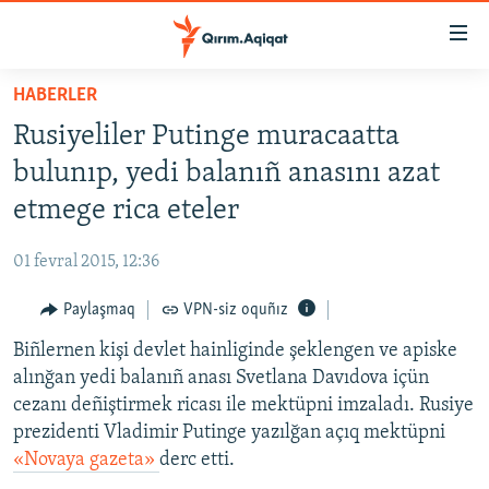
Link
açıqlığı
Esas
HABERLER
mündericege
HABERLER
Rusiyeliler Putinge muracaatta
qaytmaq
SİYASET
Baş
bulunıp, yedi balanıñ anasını azat
İQTİSADİYAT
navigatsiyağa
etmege rica eteler
qaytmaq
CEMİYET
Qıdıruvğa
01 fevral 2015, 12:36
MEDENİYET
qaytmaq
Paylaşmaq
VPN-siz oquñız
İNSAN AQLARI
Biñlernen kişi devlet hainliginde şeklengen ve apiske
VİDEO
alınğan yedi balanıñ anası Svetlana Davıdova içün
SÜRET
cezanı deñiştirmek ricası ile mektüpni imzaladı. Rusiye
BLOGLAR
prezidenti Vladimir Putinge yazılğan açıq mektüpni
«Novaya gazeta»
derc etti.
FİKİR