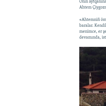
Onıñ aytqanına
Ahtem Çiygoznı
«Ahtemniñ ömür
baralar. Kendil
menimce, er şe
devamında, iste