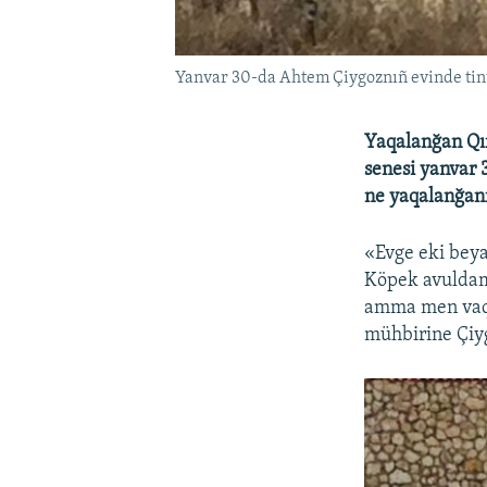
Yanvar 30-da Ahtem Çiygoznıñ evinde tin
Yaqalanğan Qır
senesi yanvar 
ne yaqalanğann
«Evge eki beyaz
Köpek avuldama
amma men vaqt
mühbirine Çiyg