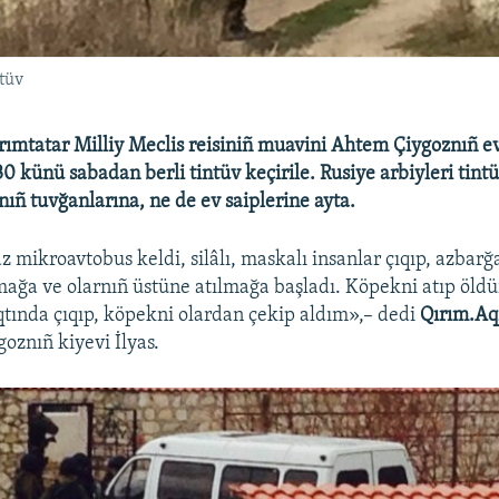
tüv
ımtatar Milliy Meclis reisiniñ muavini Ahtem Çiygoznıñ e
30 künü sabadan berli tintüv keçirile. Rusiye arbiyleri tin
ıñ tuvğanlarına, ne de ev saiplerine ayta.
 mikroavtobus keldi, silâlı, maskalı insanlar çıqıp, azbarğa
ğa ve olarnıñ üstüne atılmağa başladı. Köpekni atıp öldü
ında çıqıp, köpekni olardan çekip aldım»,– dedi
Qırım.Aq
oznıñ kiyevi İlyas.