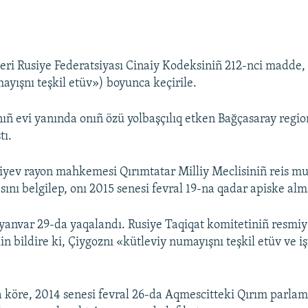
leri Rusiye Federatsiyası Cinaiy Kodeksiniñ 212-nci madde, 
ayışnı teşkil etüv») boyunca keçirile.
ñ evi yanında onıñ özü yolbaşçılıq etken Bağçasaray regio
tı.
iyev rayon mahkemesi Qırımtatar Milliy Meclisiniñ reis m
sını belgilep, onı 2015 senesi fevral 19-na qadar apiske alm
anvar 29-da yaqalandı. Rusiye Taqiqat komitetiniñ resmiy 
n bildire ki, Çiygoznı «kütleviy numayışnı teşkil etüv ve i
 köre, 2014 senesi fevral 26-da Aqmescitteki Qırım parlam