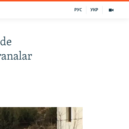
РУС
УКР
nde
ranalar