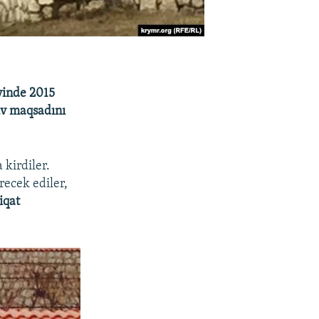
vinde 2015
tüv maqsadını
 kirdiler.
recek ediler,
iqat