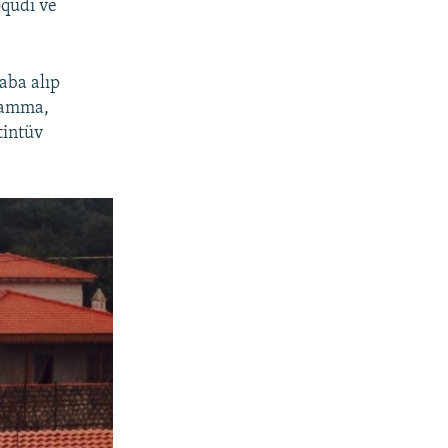
oqudı ve
aba alıp
, amma,
tintüv