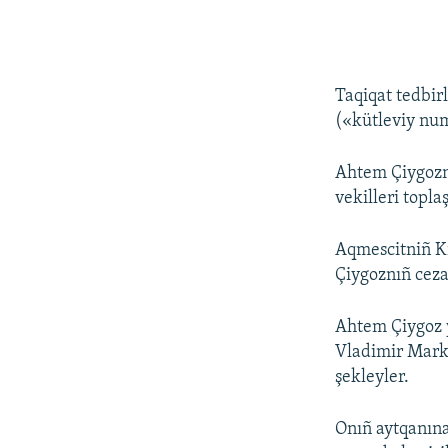
Taqiqat tedbir
(«kütleviy num
Ahtem Çiygoznı
vekilleri toplaş
Aqmescitniñ K
Çiygoznıñ ceza
Ahtem Çiygoz y
Vladimir Marki
şekleyler.
Onıñ aytqanına