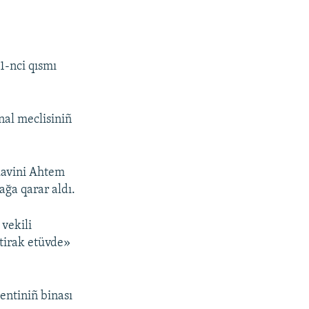
1-nci qısmı
nal meclisiniñ
uavini Ahtem
ağa qarar aldı.
vekili
ştirak etüvde»
entiniñ binası