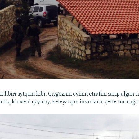
ühbiri aytqanı kibi, Çiygoznıñ eviniñ etrafını sarıp alğan si
artıq kimseni qoymay, keleyatqan insanlarnı çette turmağa 