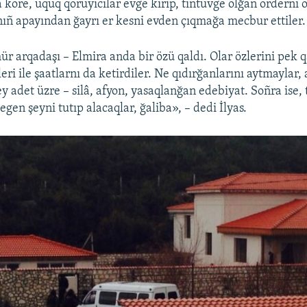
 köre, uquq qoruyıcılar evge kirip, tintüvge olğan orderni 
ñ apayından ğayrı er kesni evden çıqmağa mecbur ettiler.
 arqadaşı – Elmira anda bir özü qaldı. Olar özlerini pek q
eri ile şaatlarnı da ketirdiler. Ne qıdırğanlarını aytmaylar
y adet üzre – silâ, afyon, yasaqlanğan edebiyat. Soñra ise, 
gen şeyni tutıp alacaqlar, ğaliba», – dedi İlyas.