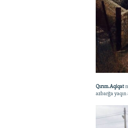
Qırım.Aqiqat
m
azbarğa yaqın 