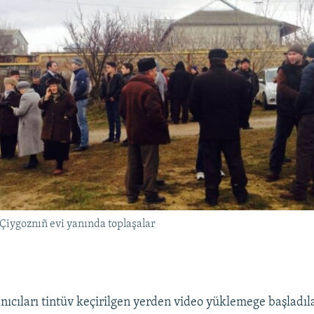
iygoznıñ evi yanında toplaşalar
nıcıları tintüv keçirilgen yerden video yüklemege başladıla