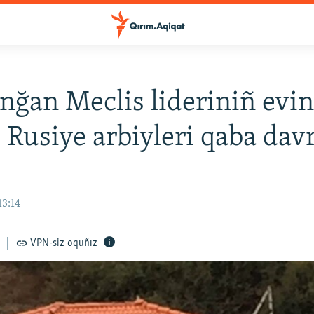
nğan Meclis lideriniñ evi
: Rusiye arbiyleri qaba dav
13:14
VPN-siz oquñız