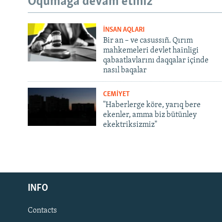
Oqumağa devam etiñiz
İNSAN AQLARI
Bir an – ve casussıñ. Qırım
mahkemeleri devlet hainligi
qabaatlavlarını daqqalar içinde
nasıl baqalar
CEMİYET
"Haberlerge köre, yarıq bere
ekenler, amma biz bütünley
ekektriksizmiz"
Русский
INFO
Українською
Contacts
QOŞULIÑIZ!