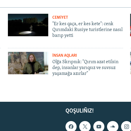
CEMİYET
"Er kes qaça, er kes kete": cenk
Qırımdaki Rusiye turistlerine nasıl
barıp yetti
İNSAN AQLARI
Olğa Skrıpnık: "Qırım azat etilsin
dep, insanlar yarıqsız ve suvsuz
yaşamağa azırlar"
QOŞULIÑIZ!