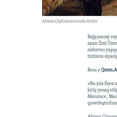
Ahtem Çiydoznıñ evinde tintüv
Bağçasaray ray
azası İlmi Üme
nisbeten yapqa
tintüvni siyasi
Bunı o
Qırım.A
«Bu yüz fayız 
kiriş yasaq et
Menimce, Mecli
quvetleştirilm
Ahtem Çiygoznı