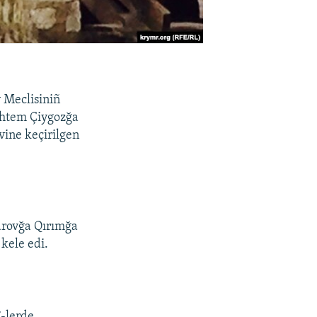
y Meclisiniñ
 Ahtem Çiygozğa
vine keçirilgen
barovğa Qırımğa
kele edi.
7-lerde