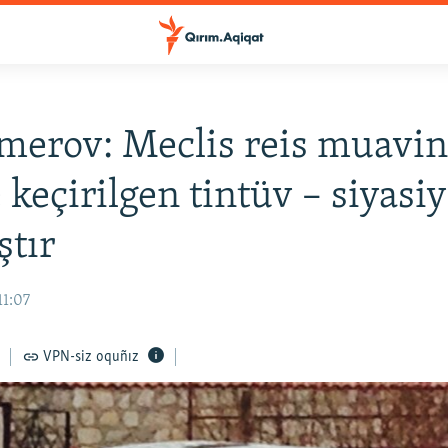
merov: Meclis reis muavin
 keçirilgen tintüv – siyasiy
ştır
11:07
VPN-siz oquñız