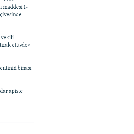
ci maddesi 1-
rçivesinde
vekili
ştirak etüvde»
entiniñ binası
dar apiste