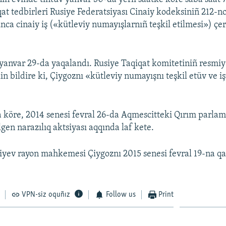
qat tedbirleri Rusiye Federatsiyası Cinaiy kodeksiniñ 212-n
unca cinaiy iş («kütleviy numayışlarnıñ teşkil etilmesi») çe
anvar 29-da yaqalandı. Rusiye Taqiqat komitetiniñ resmiy 
n bildire ki, Çiygoznı «kütleviy numayışnı teşkil etüv ve i
 köre, 2014 senesi fevral 26-da Aqmescitteki Qırım parlam
gen narazılıq aktsiyası aqqında laf kete.
yev rayon mahkemesi Çiygoznı 2015 senesi fevral 19-na qa
VPN-siz oquñız
Follow us
Print