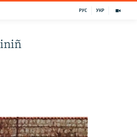
РУС
УКР
iniñ