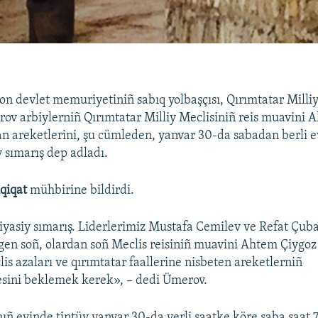
on devlet memuriyetiniñ sabıq yolbaşçısı, Qırımtatar Milli
rov arbiylerniñ Qırımtatar Milliy Meclisiniñ reis muavini
n areketlerini, şu cümleden, yanvar 30-da sabadan berli e
y sımarış dep adladı.
qiqat
mühbirine bildirdi.
siyasiy sımarış. Liderlerimiz Mustafa Cemilev ve Refat Çu
ilgen soñ, olardan soñ Meclis reisiniñ muavini Ahtem Çiygoz 
s azaları ve qırımtatar faallerine nisbeten areketlerniñ
esini beklemek kerek», – dedi Ümerov.
ñ evinde tintüv yanvar 30-da yerli saatke köre saba saat 