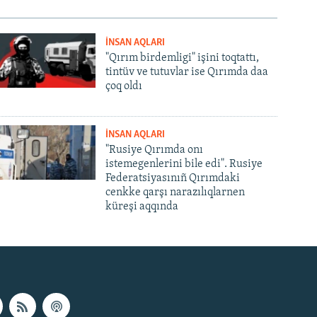
İNSAN AQLARI
"Qırım birdemligi" işini toqtattı,
tintüv ve tutuvlar ise Qırımda daa
çoq oldı
İNSAN AQLARI
"Rusiye Qırımda onı
istemegenlerini bile edi". Rusiye
Federatsiyasınıñ Qırımdaki
cenkke qarşı narazılıqlarnen
küreşi aqqında