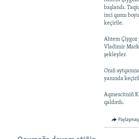
başlandı. Taqi
inci qısmı boy
keçirile.
Ahtem Çiygoz y
Vladimir Marki
şekleyler.
Onıñ aytqanına
yanında keçiril
Aqmescitniñ Ki
qaldırdı.
Paylaşmaq