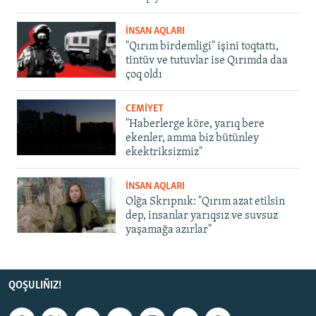
İNSAN AQLARI
"Qırım birdemligi" işini toqtattı,
tintüv ve tutuvlar ise Qırımda daa
çoq oldı
CEMİYET
"Haberlerge köre, yarıq bere
ekenler, amma biz bütünley
ekektriksizmiz"
İNSAN AQLARI
Olğa Skrıpnık: "Qırım azat etilsin
dep, insanlar yarıqsız ve suvsuz
yaşamağa azırlar"
QOŞULIÑIZ!