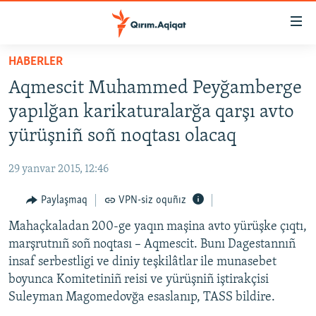
Link
açıqlığı
Esas
HABERLER
mündericege
HABERLER
Aqmescit Muhammed Peyğamberge
qaytmaq
SİYASET
Baş
yapılğan karikaturalarğa qarşı avto
İQTİSADİYAT
navigatsiyağa
yürüşniñ soñ noqtası olacaq
qaytmaq
CEMİYET
Qıdıruvğa
29 yanvar 2015, 12:46
MEDENİYET
qaytmaq
Paylaşmaq
VPN-siz oquñız
İNSAN AQLARI
Mahaçkaladan 200-ge yaqın maşina avto yürüşke çıqtı,
VİDEO
marşrutnıñ soñ noqtası – Aqmescit. Bunı Dagestannıñ
SÜRET
insaf serbestligi ve diniy teşkilâtlar ile munasebet
BLOGLAR
boyunca Komitetiniñ reisi ve yürüşniñ iştirakçisi
Suleyman Magomedovğa esaslanıp, TASS bildire.
FİKİR