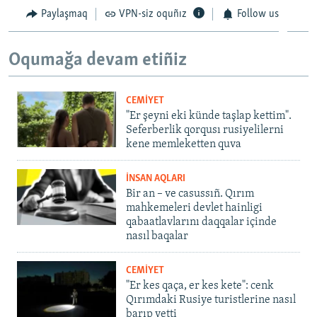
Paylaşmaq
VPN-siz oquñız
Follow us
Oqumağa devam etiñiz
CEMİYET
"Er şeyni eki künde taşlap kettim".
Seferberlik qorqusı rusiyelilerni
kene memleketten quva
İNSAN AQLARI
Bir an – ve casussıñ. Qırım
mahkemeleri devlet hainligi
qabaatlavlarını daqqalar içinde
nasıl baqalar
CEMİYET
"Er kes qaça, er kes kete": cenk
Qırımdaki Rusiye turistlerine nasıl
barıp yetti