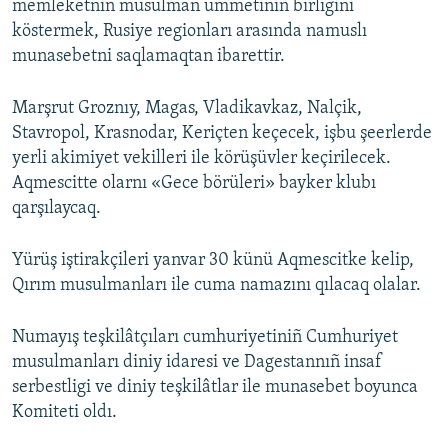
memleketniñ musulman ümmetiniñ birligini
köstermek, Rusiye regionları arasında namuslı
munasebetni saqlamaqtan ibarettir.
Marşrut Groznıy, Magas, Vladikavkaz, Nalçik,
Stavropol, Krasnodar, Keriçten keçecek, işbu şeerlerde
yerli akimiyet vekilleri ile körüşüvler keçirilecek.
Aqmescitte olarnı «Gece börüleri» bayker klubı
qarşılaycaq.
Yürüş iştirakçileri yanvar 30 künü Aqmescitke kelip,
Qırım musulmanları ile cuma namazını qılacaq olalar.
Numayış teşkilâtçıları cumhuriyetiniñ Cumhuriyet
musulmanları diniy idaresi ve Dagestannıñ insaf
serbestligi ve diniy teşkilâtlar ile munasebet boyunca
Komiteti oldı.