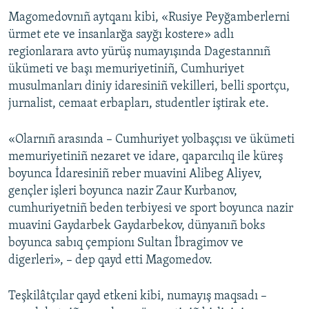
Magomedovnıñ aytqanı kibi, «Rusiye Peyğamberlerni
Русский
ürmet ete ve insanlarğa sayğı kostere» adlı
Українською
regionlarara avto yürüş numayışında Dagestannıñ
ükümeti ve başı memuriyetiniñ, Cumhuriyet
musulmanları diniy idaresiniñ vekilleri, belli sportçu,
QOŞULIÑIZ!
jurnalist, cemaat erbapları, studentler iştirak ete.
«Olarnıñ arasında – Cumhuriyet yolbaşçısı ve ükümeti
RFE/RS bütün saytları
memuriyetiniñ nezaret ve idare, qaparcılıq ile küreş
boyunca İdaresiniñ reber muavini Alibeg Aliyev,
gençler işleri boyunca nazir Zaur Kurbanov,
cumhuriyetniñ beden terbiyesi ve sport boyunca nazir
muavini Gaydarbek Gaydarbekov, dünyanıñ boks
boyunca sabıq çempionı Sultan İbragimov ve
digerleri», – dep qayd etti Magomedov.
Teşkilâtçılar qayd etkeni kibi, numayış maqsadı –