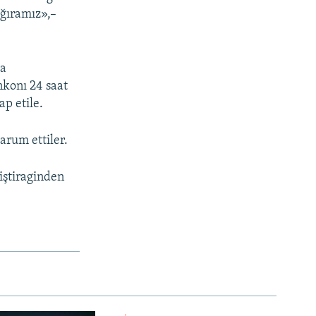
ğıramız»,–
ya
nkonı 24 saat
ap etile.
arum ettiler.
iştiraginden