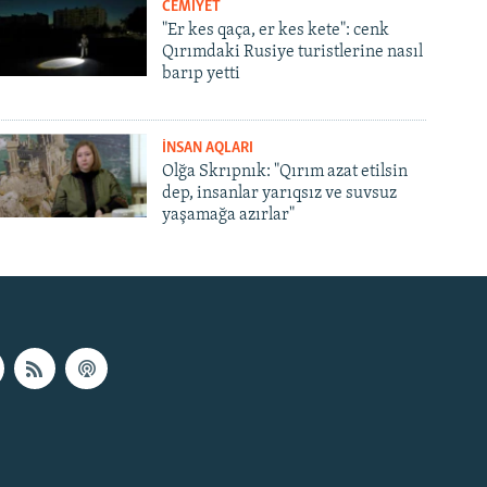
CEMİYET
"Er kes qaça, er kes kete": cenk
Qırımdaki Rusiye turistlerine nasıl
barıp yetti
İNSAN AQLARI
Olğa Skrıpnık: "Qırım azat etilsin
dep, insanlar yarıqsız ve suvsuz
yaşamağa azırlar"