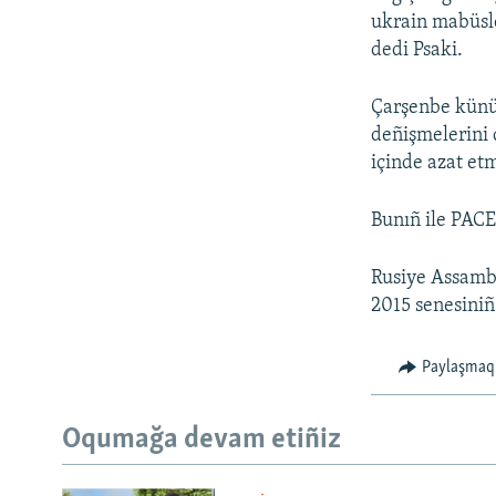
ukrain mabüsle
dedi Psaki.
Çarşenbe künü
deñişmelerini 
içinde azat et
Bunıñ ile PACE
Rusiye Assambl
2015 senesiniñ
Paylaşmaq
Oqumağa devam etiñiz