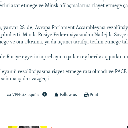
rini azat etmege ve Minsk añlaşmalarına riayet etmege ça
, yanvar 28-de, Avropa Parlament Assambleyası rezolütsi
qabul etti. Mında Rusiye Federatsiyasından Nadejda Savçe
mege ve onı Ukraina, ya da üçünci tarafqa teslim etmege tal
de Rusiye eyyetini aprel ayına qadar rey berüv aqqından m
eyanıñ rezolütsiyasına riayet etmege razı olmadı ve PACE 
 soñuna qadar vazgeçti.
VPN-siz oquñız
Follow us
Print