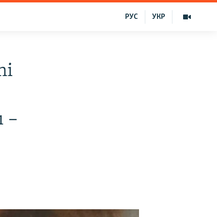
РУС
УКР
ni
ı –