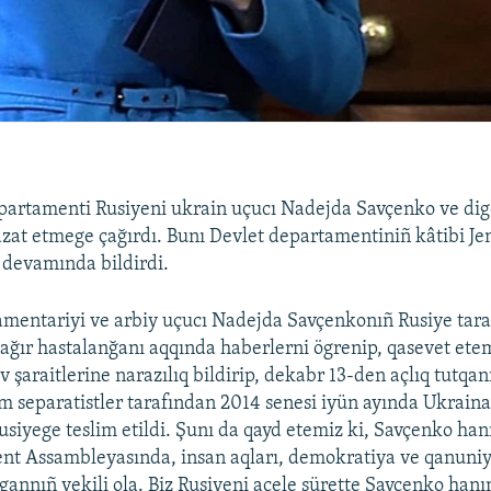
partamenti Rusiyeni ukrain uçucı Nadejda Savçenko ve dig
zat etmege çağırdı. Bunı Devlet departamentiniñ kâtibi Jen
 devamında bildirdi.
mentariyi ve arbiy uçucı Nadejda Savçenkonıñ Rusiye tara
ağır hastalanğanı aqqında haberlerni ögrenip, qasevet ete
 şaraitlerine narazılıq bildirip, dekabr 13-den açlıq tutqan
 separatistler tarafından 2014 senesi iyün ayında Ukraina
usiyege teslim etildi. Şunı da qayd etemiz ki, Savçenko ha
nt Assambleyasında, insan aqları, demokratiya ve qanuni
gannıñ vekili ola. Biz Rusiyeni acele sürette Savçenko hanı