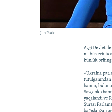
Jen Psaki
AQŞ Devlet de
mabüslerini» a
künlük brifing
«Ukraina parla
tutulğanından 
hanım, bulunuv
Savçenko hanım
yaqalandı ve R
Şurası Parlame
bağışlanğan or