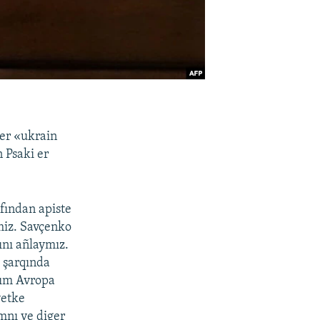
er «ukrain
 Psaki er
fından apiste
miz. Savçenko
ını añlaymız.
 şarqında
nım Avropa
yetke
mnı ve diger