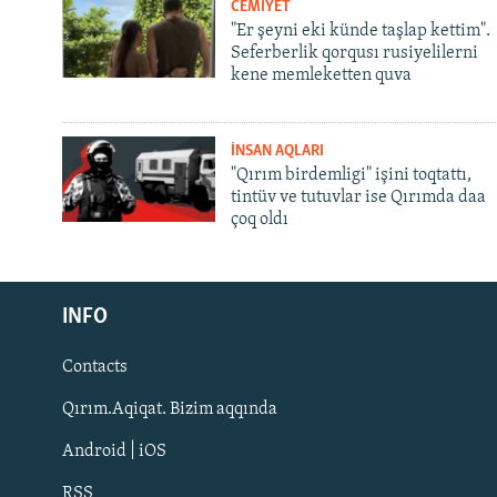
CEMİYET
"Er şeyni eki künde taşlap kettim".
Seferberlik qorqusı rusiyelilerni
kene memleketten quva
İNSAN AQLARI
"Qırım birdemligi" işini toqtattı,
tintüv ve tutuvlar ise Qırımda daa
çoq oldı
Русский
INFO
Українською
Contacts
QOŞULIÑIZ!
Qırım.Aqiqat. Bizim aqqında
Android | iOS
RSS