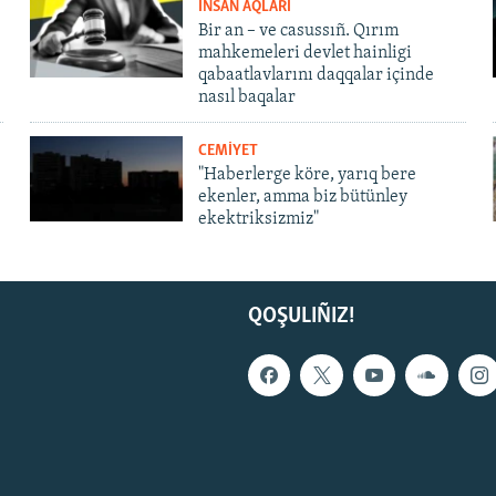
İNSAN AQLARI
Bir an – ve casussıñ. Qırım
mahkemeleri devlet hainligi
qabaatlavlarını daqqalar içinde
nasıl baqalar
CEMİYET
"Haberlerge köre, yarıq bere
ekenler, amma biz bütünley
ekektriksizmiz"
QOŞULIÑIZ!