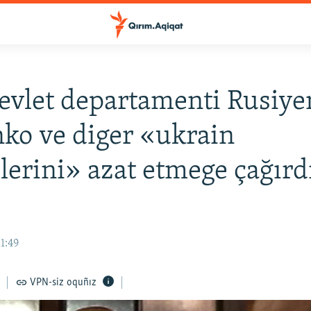
vlet departamenti Rusiye
ko ve diger «ukrain
erini» azat etmege çağırd
11:49
VPN-siz oquñız