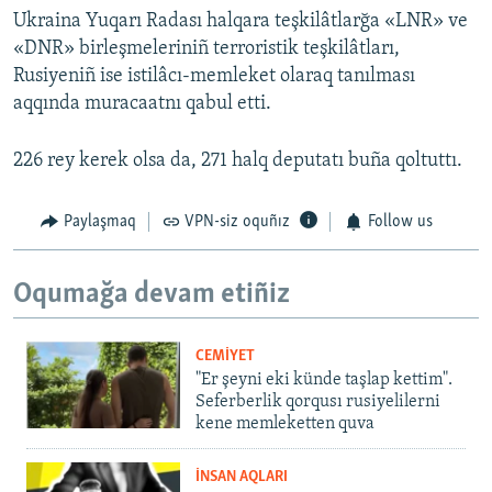
Ukraina Yuqarı Radası halqara teşkilâtlarğa «LNR» ve
«DNR» birleşmeleriniñ terroristik teşkilâtları,
Rusiyeniñ ise istilâcı-memleket olaraq tanılması
aqqında muracaatnı qabul etti.
226 rey kerek olsa da, 271 halq deputatı buña qoltuttı.
Paylaşmaq
VPN-siz oquñız
Follow us
Oqumağa devam etiñiz
CEMİYET
"Er şeyni eki künde taşlap kettim".
Seferberlik qorqusı rusiyelilerni
kene memleketten quva
İNSAN AQLARI