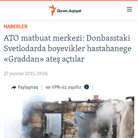
Link
açıqlığı
Esas
HABERLER
mündericege
HABERLER
ATO matbuat merkezi: Donbasstaki
qaytmaq
SİYASET
Baş
Svetlodarda boyevikler hastahanege
İQTİSADİYAT
navigatsiyağa
«Graddan» ateş açtılar
qaytmaq
CEMİYET
Qıdıruvğa
27 yanvar 2015, 19:06
MEDENİYET
qaytmaq
Paylaşmaq
VPN-siz oquñız
İNSAN AQLARI
VİDEO
SÜRET
BLOGLAR
FİKİR