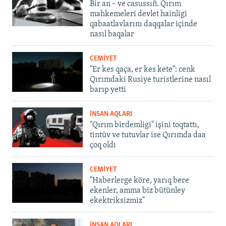
Bir an – ve casussıñ. Qırım
mahkemeleri devlet hainligi
qabaatlavlarını daqqalar içinde
nasıl baqalar
CEMİYET
"Er kes qaça, er kes kete": cenk
Qırımdaki Rusiye turistlerine nasıl
barıp yetti
İNSAN AQLARI
"Qırım birdemligi" işini toqtattı,
tintüv ve tutuvlar ise Qırımda daa
çoq oldı
CEMİYET
"Haberlerge köre, yarıq bere
ekenler, amma biz bütünley
ekektriksizmiz"
İNSAN AQLARI