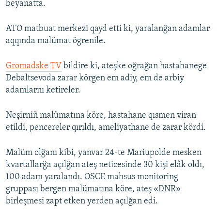
beyanatta.
ATO matbuat merkezi qayd etti ki, yaralanğan adamlar
aqqında malümat ögrenile.
Gromadske TV
bildire ki, ateşke oğrağan hastahanege
Debaltsevoda zarar körgen em adiy, em de arbiy
adamlarnı ketireler.
Neşirniñ malümatına köre, hastahane qısmen viran
etildi, pencereler qırıldı, ameliyathane de zarar kördi.
Malüm olğanı kibi, yanvar 24-te Mariupolde mesken
kvartallarğa açılğan ateş neticesinde 30 kişi elâk oldı,
100 adam yaralandı. OSCE mahsus monitoring
gruppası bergen malümatına köre, ateş «DNR»
birleşmesi zapt etken yerden açılğan edi.