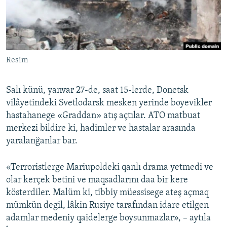
Русский
Українською
Resim
QOŞULIÑIZ!
Salı künü, yanvar 27-de, saat 15-lerde, Donetsk
vilâyetindeki Svetlodarsk mesken yerinde boyevikler
RFE/RS bütün saytları
hastahanege «Graddan» atış açtılar. ATO matbuat
merkezi bildire ki, hadimler ve hastalar arasında
yaralanğanlar bar.
«Terroristlerge Mariupoldeki qanlı drama yetmedi ve
olar kerçek betini ve maqsadlarını daa bir kere
kösterdiler. Malüm ki, tibbiy müessisege ateş açmaq
mümkün degil, lâkin Rusiye tarafından idare etilgen
adamlar medeniy qaidelerge boysunmazlar», – aytıla