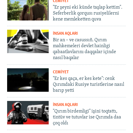
CEMİYET
"Er şeyni eki künde taşlap kettim".
Seferberlik qorqusı rusiyelilerni
kene memleketten quva
İNSAN AQLARI
Bir an – ve casussıñ. Qırım
mahkemeleri devlet hainligi
qabaatlavlarını daqqalar içinde
nasıl baqalar
CEMİYET
"Er kes qaça, er kes kete": cenk
Qırımdaki Rusiye turistlerine nasıl
barıp yetti
İNSAN AQLARI
"Qırım birdemligi" işini toqtattı,
tintüv ve tutuvlar ise Qırımda daa
çoq oldı