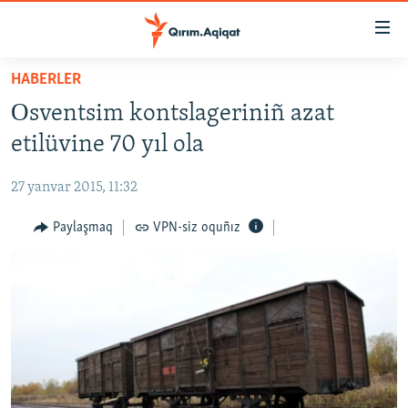
Link
açıqlığı
Esas
HABERLER
mündericege
HABERLER
Оsventsim kontslageriniñ azat
qaytmaq
SİYASET
Baş
etilüvine 70 yıl ola
İQTİSADİYAT
navigatsiyağa
qaytmaq
27 yanvar 2015, 11:32
CEMİYET
Qıdıruvğa
MEDENİYET
Paylaşmaq
VPN-siz oquñız
qaytmaq
İNSAN AQLARI
VİDEO
SÜRET
BLOGLAR
FİKİR