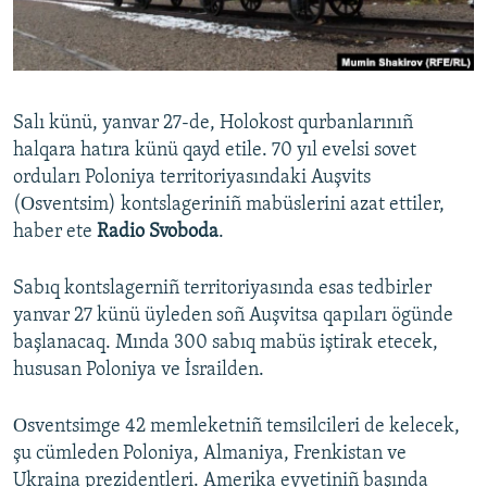
Русский
Українською
Salı künü, yanvar 27-de, Holokost qurbanlarınıñ
QOŞULIÑIZ!
halqara hatıra künü qayd etile. 70 yıl evelsi sovet
orduları Poloniya territoriyasındaki Auşvits
(Оsventsim) kontslageriniñ mabüslerini azat ettiler,
haber ete
Radio Svoboda
.
RFE/RS bütün saytları
Sabıq kontslagerniñ territoriyasında esas tedbirler
yanvar 27 künü üyleden soñ Auşvitsa qapıları ögünde
başlanacaq. Mında 300 sabıq mabüs iştirak etecek,
hususan Poloniya ve İsrailden.
Оsventsimge 42 memleketniñ temsilcileri de kelecek,
şu cümleden Poloniya, Almaniya, Frenkistan ve
Ukraina prezidentleri. Amerika eyyetiniñ başında