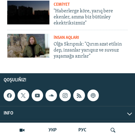
CEMİYET
"Haberlerge köre, yarıq bere
ekenler, amma biz bütünley
ekektriksizmiz"
İNSAN AQLARI
Olğa Skrıpnık: "Qırım azat etilsin
dep, insanlar yarıqsız ve suvsuz
yaşamağa azırlar"
QOŞULIÑIZ!
INFO
© Qırım.Aqiqat, 2026 | All Rights Reserved.
УКР
РУС