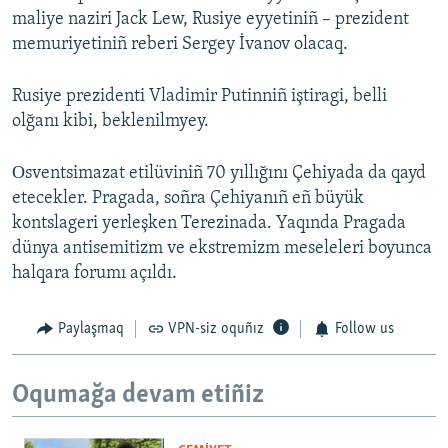
maliye naziri Jack Lew, Rusiye eyyetiniñ – prezident
memuriyetiniñ reberi Sergey İvanov olacaq.
Rusiye prezidenti Vladimir Putinniñ iştiragi, belli
olğanı kibi, beklenilmyey.
Оsventsimazat etilüviniñ 70 yıllığını Çehiyada da qayd
etecekler. Pragada, soñra Çehiyanıñ eñ büyük
kontslageri yerleşken Terezinada. Yaqında Pragada
dünya antisemitizm ve ekstremizm meseleleri boyunca
halqara forumı açıldı.
Paylaşmaq
VPN-siz oquñız
Follow us
Oqumağa devam etiñiz