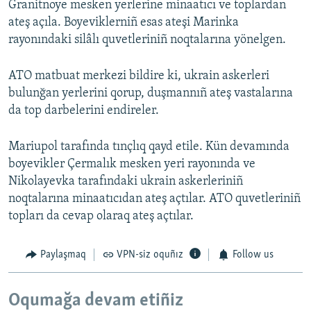
Granitnoye mesken yerlerine minaatıcı ve toplardan
ateş açıla. Boyeviklerniñ esas ateşi Marinka
rayonındaki silâlı quvetleriniñ noqtalarına yönelgen.
ATO matbuat merkezi bildire ki, ukrain askerleri
bulunğan yerlerini qorup, duşmannıñ ateş vastalarına
da top darbelerini endireler.
Mariupol tarafında tınçlıq qayd etile. Kün devamında
boyevikler Çermalık mesken yeri rayonında ve
Nikolayevka tarafındaki ukrain askerleriniñ
noqtalarına minaatıcıdan ateş açtılar. ATO quvetleriniñ
topları da cevap olaraq ateş açtılar.
Paylaşmaq
VPN-siz oquñız
Follow us
Oqumağa devam etiñiz