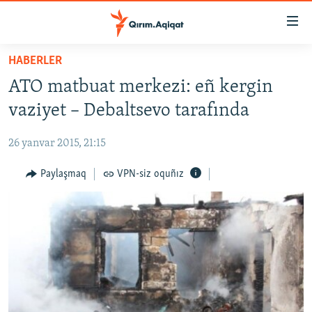
Link
açıqlığı
Esas
HABERLER
mündericege
HABERLER
ATO matbuat merkezi: eñ kergin
qaytmaq
SİYASET
Baş
vaziyet – Debaltsevo tarafında
İQTİSADİYAT
navigatsiyağa
qaytmaq
26 yanvar 2015, 21:15
CEMİYET
Qıdıruvğa
MEDENİYET
Paylaşmaq
VPN-siz oquñız
qaytmaq
İNSAN AQLARI
VİDEO
SÜRET
BLOGLAR
FİKİR