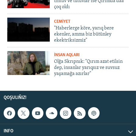
tintüv ve tutuvlar ise Qırımda daa
çoq oldı
CEMİYET
"Haberlerge köre, yarıq bere
ekenler, amma biz bütünley
ekektriksizmiz"
İNSAN AQLARI
Olğa Skrıpnık: "Qırım azat etilsin
dep, insanlar yarıqsız ve suvsuz
yaşamağa azırlar"
QOŞULIÑIZ!
INFO