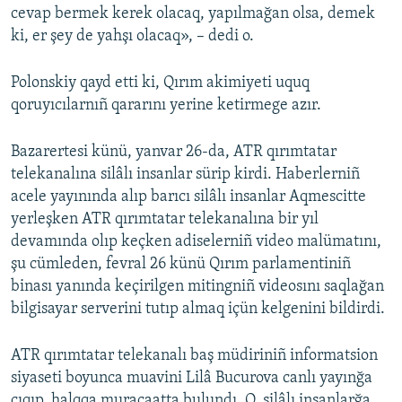
cevap bermek kerek olacaq, yapılmağan olsa, demek
ki, er şey de yahşı olacaq», – dedi o.
Polonskiy qayd etti ki, Qırım akimiyeti uquq
qoruyıcılarnıñ qararını yerine ketirmege azır.
Bazarertesi künü, yanvar 26-da, ATR qırımtatar
telekanalına silâlı insanlar sürip kirdi. Haberlerniñ
acele yayınında alıp barıcı silâlı insanlar Aqmescitte
yerleşken ATR qırımtatar telekanalına bir yıl
devamında olıp keçken adiselerniñ video malümatını,
şu cümleden, fevral 26 künü Qırım parlamentiniñ
binası yanında keçirilgen mitingniñ videosını saqlağan
bilgisayar serverini tutıp almaq içün kelgenini bildirdi.
ATR qırımtatar telekanalı baş müdiriniñ informatsion
siyaseti boyunca muavini Lilâ Bucurova canlı yayınğa
çıqıp, halqqa muracaatta bulundı. O, silâlı insanlarğa