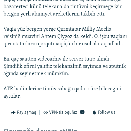
bazarertesi künü telekanalda tintüvni keçirmege izin
bergen yerli akimiyet areketlerini takbih etti.
Vaqia yüz bergen yerge Qırımtatar Milliy Meclis
reisiniñ muavini Ahtem Çiygoz da keldi. O, işbu vaqianı
qırımtatarlarnı qorqutmaq içün bir usul olaraq adladı.
Bir qaç saatten videoarhiv ile server tutıp alındı.
Şimdilik efirni yalıñız telekanalnıñ saytında ve sputnik
ağında seyir etmek mümkün.
ATR hadimlerine tintüv sabağa qadar süre bilecegini
ayttılar.
Paylaşmaq
VPN-siz oquñız
Follow us