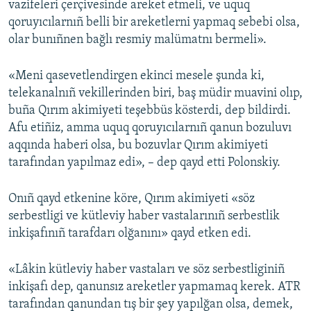
vazifeleri çerçivesinde areket etmeli, ve uquq
qoruyıcılarnıñ belli bir areketlerni yapmaq sebebi olsa,
olar bunıñnen bağlı resmiy malümatnı bermeli».
«Meni qasevetlendirgen ekinci mesele şunda ki,
telekanalnıñ vekillerinden biri, baş müdir muavini olıp,
buña Qırım akimiyeti teşebbüs kösterdi, dep bildirdi.
Afu etiñiz, amma uquq qoruyıcılarnıñ qanun bozuluvı
aqqında haberi olsa, bu bozuvlar Qırım akimiyeti
tarafından yapılmaz edi», – dep qayd etti Polonskiy.
Onıñ qayd etkenine köre, Qırım akimiyeti «söz
serbestligi ve kütleviy haber vastalarınıñ serbestlik
inkişafınıñ tarafdarı olğanını» qayd etken edi.
«Lâkin kütleviy haber vastaları ve söz serbestliginiñ
inkişafı dep, qanunsız areketler yapmamaq kerek. ATR
tarafından qanundan tış bir şey yapılğan olsa, demek,