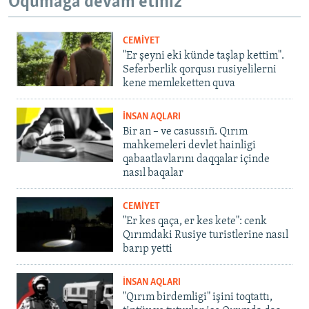
Oqumağa devam etiñiz
CEMİYET
"Er şeyni eki künde taşlap kettim".
Seferberlik qorqusı rusiyelilerni
kene memleketten quva
İNSAN AQLARI
Bir an – ve casussıñ. Qırım
mahkemeleri devlet hainligi
qabaatlavlarını daqqalar içinde
nasıl baqalar
CEMİYET
"Er kes qaça, er kes kete": cenk
Qırımdaki Rusiye turistlerine nasıl
barıp yetti
İNSAN AQLARI
"Qırım birdemligi" işini toqtattı,