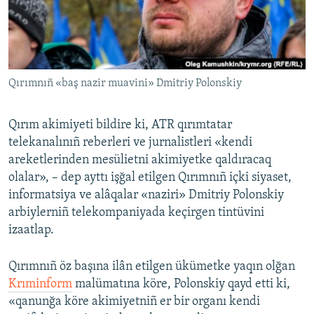
Русский
Українською
Qırımnıñ «baş nazir muavini» Dmitriy Polonskiy
QOŞULIÑIZ!
Qırım akimiyeti bildire ki, ATR qırımtatar
telekanalınıñ reberleri ve jurnalistleri «kendi
RFE/RS bütün saytları
areketlerinden mesülietni akimiyetke qaldıracaq
olalar», – dep ayttı işğal etilgen Qırımnıñ içki siyaset,
informatsiya ve alâqalar «naziri» Dmitriy Polonskiy
arbiylerniñ telekompaniyada keçirgen tintüvini
izaatlap.
Qırımnıñ öz başına ilân etilgen ükümetke yaqın olğan
Krıminform
malümatına köre, Polonskiy qayd etti ki,
«qanunğa köre akimiyetniñ er bir organı kendi