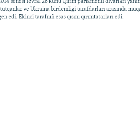
2014 senesi fevral 26 künü Qırım parlamenti divarları yan
l tutqanlar ve Ukraina birdemligi tarafdarları arasında mu
gen edi. Ekinci tarafnıñ esas qısmı qırımtatarları edi.