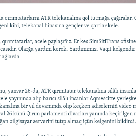
da qırımtatarlarnı ATR telekanalına qol tutmağa çağıralar.
eni kibi, telekanal binasına gençler ve qartlar kele.
 qırımtatarlar, acele paylaşıñız. Er kes SimSitiTrans ofisine
casıdır. Olarğa yardım kerek. Yardımımız. Vaqıt kelgendir 
y ağlarda.
ü, yanvar 26-da, ATR qırımtatar telekanalına silâlı insanlar
ele yayınında alıp barıcı silâlı insanlar Aqmescitte yerleş
ekanalına bir yıl devamında olıp keçken adiselerniñ video 
al 26 künü Qırım parlamenti divarları yanında keçirilgen 
ğan bilgisayar serverini tutıp almaq içün kelgenini bildirdi