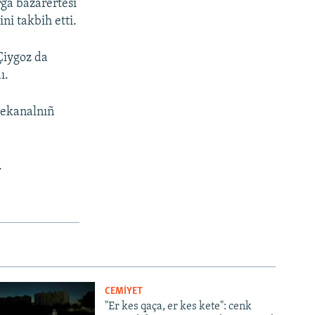
rğa bazarertesi
ni takbih etti.
Çiygoz da
ı.
elekanalnıñ
.
CEMİYET
"Er kes qaça, er kes kete": cenk