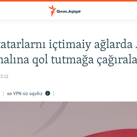
atarlarnı içtimaiy ağlarda
nalına qol tutmağa çağıral
15:12
VPN-siz oquñız