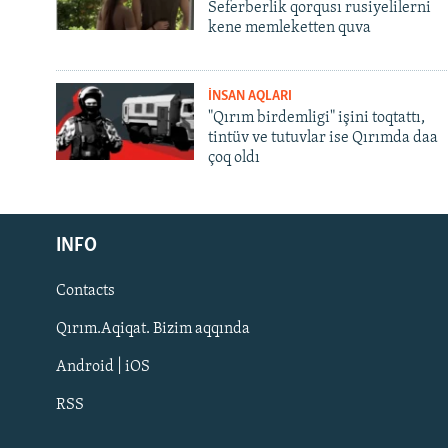
Seferberlik qorqusı rusiyelilerni
kene memleketten quva
İNSAN AQLARI
"Qırım birdemligi" işini toqtattı,
tintüv ve tutuvlar ise Qırımda daa
çoq oldı
Русский
INFO
Українською
Contacts
QOŞULIÑIZ!
Qırım.Aqiqat. Bizim aqqında
Android | iOS
RSS
RFE/RS bütün saytları