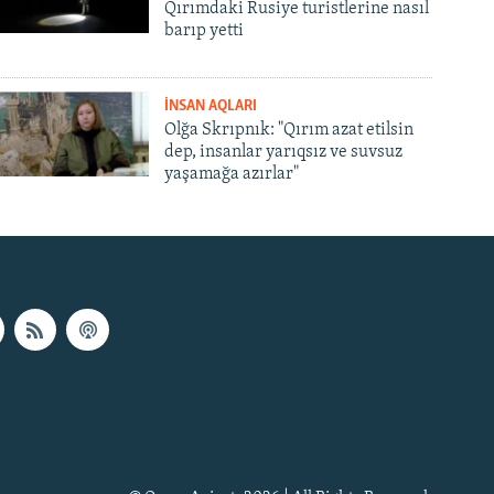
Qırımdaki Rusiye turistlerine nasıl
barıp yetti
İNSAN AQLARI
Olğa Skrıpnık: "Qırım azat etilsin
dep, insanlar yarıqsız ve suvsuz
yaşamağa azırlar"