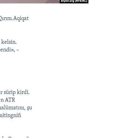
 Qırım.Aqiqat
 kelsin.
endi», –
 sürip kirdi.
ken ATR
malümatını, şu
mitingniñ
.