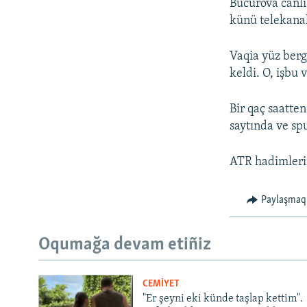
Bucurova canlı
künü telekanal
Vaqia yüz berg
keldi. O, işbu 
Bir qaç saatten
saytında ve s
ATR hadimlerin
Paylaşmaq
Oqumağa devam etiñiz
CEMİYET
"Er şeyni eki künde taşlap kettim".