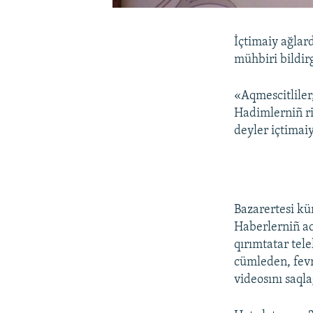
İçtimaiy ağlar
mühbiri bildirg
«Aqmescitliler,
Hadimlerniñ ri
deyler içtimai
Bazarertesi kün
Haberlerniñ ac
qırımtatar tel
cümleden, fevr
videosını saqla