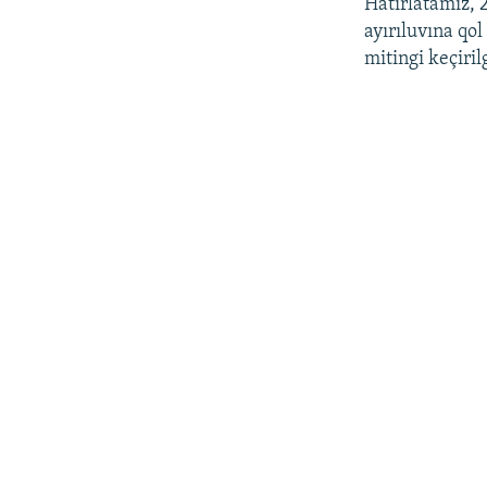
Hatırlatamız, 
ayırıluvına qo
mitingi keçiril