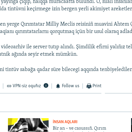
 yayınğa çıqıp, halqqa muracaatta bulundı. O, silâlı insanla
da tintüvni keçirmege izin bergen yerli akimiyet areketleri
en yerge Qırımtatar Milliy Meclis reisiniñ muavini Ahtem 
vaqianı qırımtatarlarnı qorqutmaq içün bir usul olaraq adlad
 videoarhiv ile server tutıp alındı. Şimdilik efirni yalıñız t
putnik ağında seyir etmek mümkün.
i tintüv sabağa qadar süre bilecegi aqqında tenbiyelediler
VPN-siz oquñız
Follow us
Print
İNSAN AQLARI
Bir an – ve casussıñ. Qırım