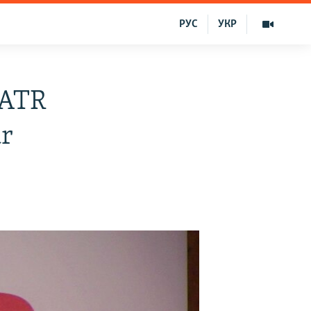
РУС
УКР
 ATR
ar