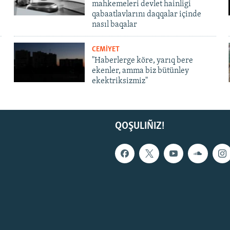
mahkemeleri devlet hainligi
qabaatlavlarını daqqalar içinde
nasıl baqalar
CEMİYET
"Haberlerge köre, yarıq bere
ekenler, amma biz bütünley
ekektriksizmiz"
QOŞULIÑIZ!