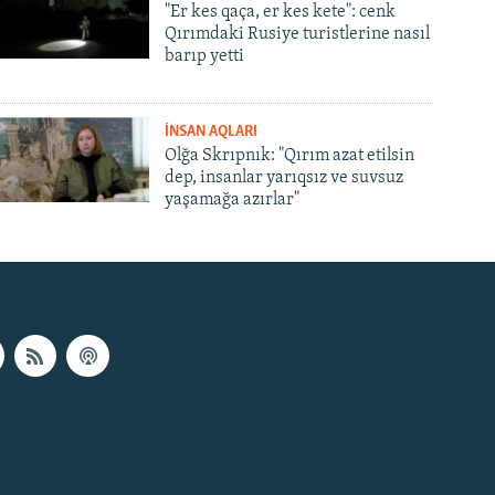
"Er kes qaça, er kes kete": cenk
Qırımdaki Rusiye turistlerine nasıl
barıp yetti
İNSAN AQLARI
Olğa Skrıpnık: "Qırım azat etilsin
dep, insanlar yarıqsız ve suvsuz
yaşamağa azırlar"