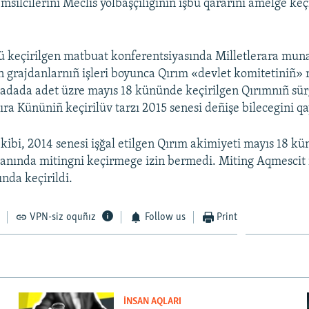
emsilcilerini Meclis yolbaşçılığınıñ işbu qararını amelge k
 keçirilgen matbuat konferentsiyasında Milletlerara muna
 grajdanlarnıñ işleri boyunca Qırım «devlet komitetiniñ» r
adada adet üzre mayıs 18 kününde keçirilgen Qırımnıñ sür
ıra Kününiñ keçirilüv tarzı 2015 senesi deñişe bilecegini qa
 kibi, 2014 senesi işğal etilgen Qırım akimiyeti mayıs 18 
anında mitingni keçirmege izin bermedi. Miting Aqmescit 
nda keçirildi.
VPN-siz oquñız
Follow us
Print
İNSAN AQLARI