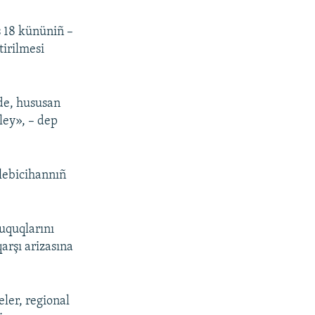
s 18 kününiñ –
tirilmesi
 de, hususan
iley», – dep
elebicihannıñ
uquqlarını
arşı arizasına
ler, regional