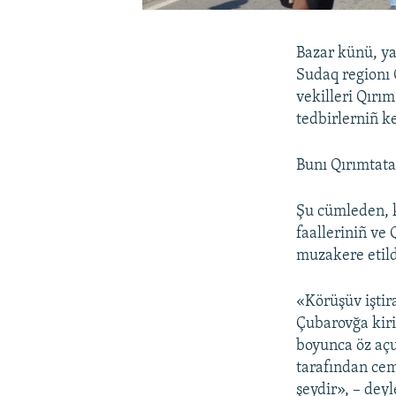
Bazar künü, ya
Sudaq regionı 
vekilleri Qırı
tedbirlerniñ ke
Bunı Qırımtata
Şu cümleden, k
faalleriniñ ve 
muzakere etild
«Körüşüv iştir
Çubarovğa kiri
boyunca öz açu
tarafından cem
şeydir», – dey