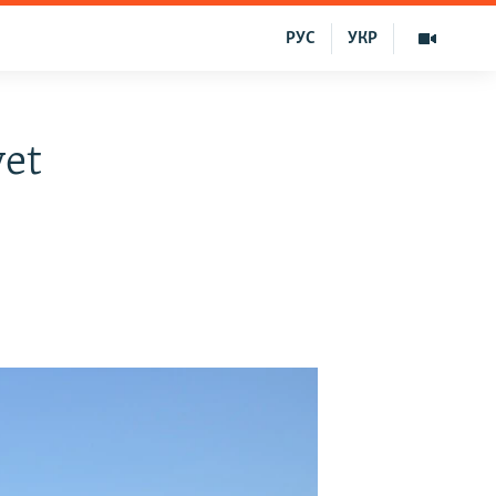
РУС
УКР
yet