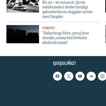
Bir an – ve casussıñ. Qırım
mahkemeleri devlet hainligi
qabaatlavlarını daqqalar içinde
nasıl baqalar
CEMİYET
"Haberlerge köre, yarıq bere
ekenler, amma biz bütünley
ekektriksizmiz"
QOŞULIÑIZ!