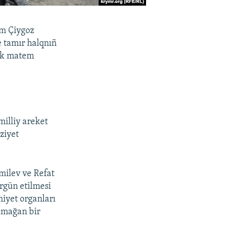
em Çiygoz
e tamır halqnıñ
cek matem
milliy areket
aziyet
milev ve Refat
ürgün etilmesi
miyet organları
olmağan bir