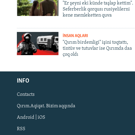
"Er şeyni eki künde taşlap kettim".
Seferberlik qorqusı rusiyelilerni
kene memleketten quva
İNSAN AQLARI
"Qırım birdemligi" işini toqtattı,
tintüv ve tutuvlar ise Qırımda daa
çoq oldı
Русский
INFO
Українською
Contacts
QOŞULIÑIZ!
Qırım.Aqiqat. Bizim aqqında
Android | iOS
RSS