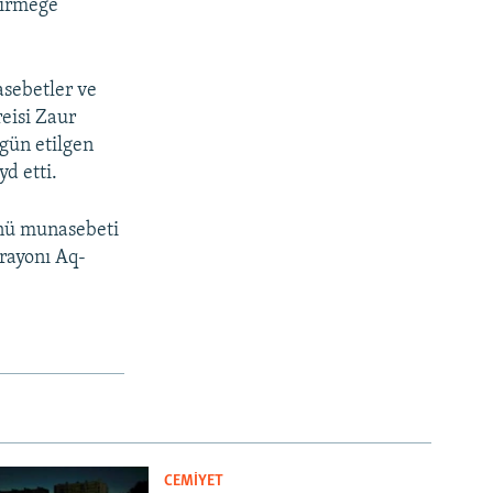
eçirmege
sebetler ve
eisi Zaur
gün etilgen
yd etti.
künü munasebeti
rayonı Aq-
CEMİYET