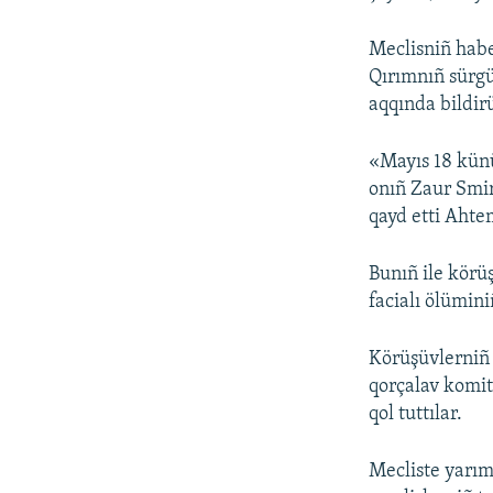
Meclisniñ habe
Qırımnıñ sürgün
aqqında bildirü
«Mayıs 18 künü
onıñ Zaur Smirn
qayd etti Ahte
Bunıñ ile körü
facialı ölümini
Körüşüvlerniñ 
qorçalav komit
qol tuttılar.
Mecliste yarım