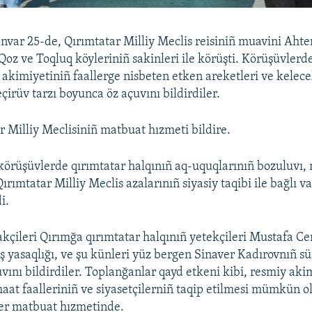
nvar 25-de, Qırımtatar Milliy Meclis reisiniñ muavini Aht
Qoz ve Toqluq köyleriniñ sakinleri ile körüşti. Körüşüvlerd
m akimiyetiniñ faallerge nisbeten etken areketleri ve kele
çirüv tarzı boyunca öz açuvını bildirdiler.
r Milliy Meclisiniñ matbuat hızmeti bildire.
örüşüvlerde qırımtatar halqınıñ aq-uquqlarınıñ bozuluvı, 
Qırımtatar Milliy Meclis azalarınıñ siyasiy taqibi ile bağlı v
i.
akçileri Qırımğa qırımtatar halqınıñ yetekçileri Mustafa Ce
ş yasaqlığı, ve şu künleri yüz bergen Sinaver Kadırovnıñ s
vını bildirdiler. Toplanğanlar qayd etkeni kibi, resmiy aki
aat faalleriniñ ve siyasetçilerniñ taqip etilmesi mümkün 
ler matbuat hızmetinde.