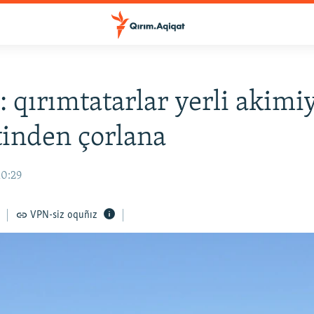
: qırımtatarlar yerli akimi
tinden çorlana
10:29
VPN-siz oquñız