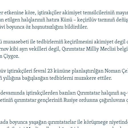
r etkenine köre, iştirakçiler akimiyet temsilcileriniñ mayı
 etilgen halqlarınıñ hatıra Künü – keçirilüv tarzınıñ deñiş
vi boyunca öz hoşnutsızlığını bildirdiler.
 munasebeti ile tedbirlerniñ keçirilmesini akimiyet degil
ov kibi ayrı vekilleri degil, Qırımtatar Milliy Meclisi belg
m Çiygoz.
şüv iştirakçileri fevral 23 kününe planlaştırılğan Noman Ç
ñ yıllığına bağışlanğan tedbirlerni muzakere ettiler.
devamında iştirakçilerden bazıları Qırımtatar halqınıñ aq-
etiniñ qırımtatar gençleriniñ Rusiye ordusına çağırıluvına q
ada boyunca yaşağan qırımtatarlar ile körüşmege niyetinde