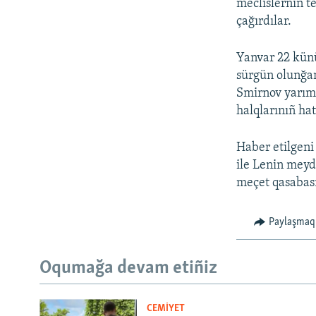
meclislerniñ t
çağırdılar.
Yanvar 22 künü
sürgün olunğan
Smirnov yarım
halqlarınıñ hat
Haber etilgeni
ile Lenin meyd
meçet qasabası
Paylaşmaq
Oqumağa devam etiñiz
CEMİYET