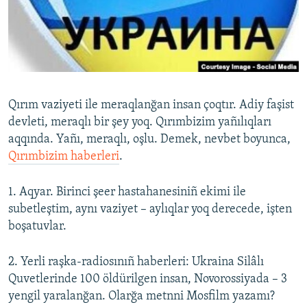
Русский
Українською
QOŞULIÑIZ!
Qırım vaziyeti ile meraqlanğan insan çoqtır. Adiy faşist
devleti, meraqlı bir şey yoq. Qırımbizim yañılıqları
aqqında. Yañı, meraqlı, oşlu. Demek, nevbet boyunca,
RFE/RS bütün saytları
Qırımbizim
haberleri
.
1. Aqyar. Birinci şeer hastahanesiniñ ekimi ile
subetleştim, aynı vaziyet – aylıqlar yoq derecede, işten
boşatuvlar.
2. Yerli raşka-radiosınıñ haberleri: Ukraina Silâlı
Quvetlerinde 100 öldürilgen insan, Novorossiyada – 3
yengil yaralanğan. Olarğa metnni Mosfilm yazamı?