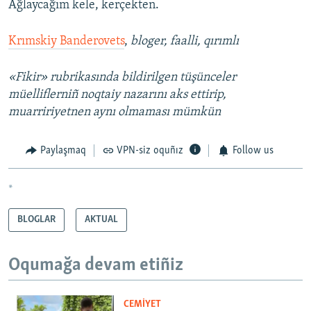
Ağlaycağım kele, kerçekten.
Krımskiy Banderovets
,
bloger, faalli, qırımlı
«Fikir» rubrikasında bildirilgen tüşünceler
müelliflerniñ noqtaiy nazarını aks ettirip,
muarririyetnen aynı olmaması mümkün
Paylaşmaq
VPN-siz oquñız
Follow us
*
BLOGLAR
AKTUAL
Oqumağa devam etiñiz
CEMİYET