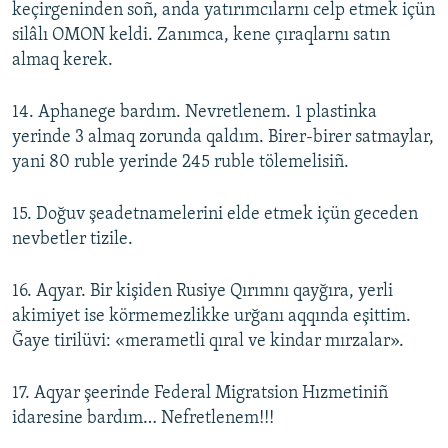
keçirgeninden soñ, anda yatırımcılarnı celp etmek içün
silâlı OMON keldi. Zanımca, kene çıraqlarnı satın
almaq kerek.
14. Aphanege bardım. Nevretlenem. 1 plastinka
yerinde 3 almaq zorunda qaldım. Birer-birer satmaylar,
yani 80 ruble yerinde 245 ruble tölemelisiñ.
15. Doğuv şeadetnamelerini elde etmek içün geceden
nevbetler tizile.
16. Aqyar. Bir kişiden Rusiye Qırımnı qayğıra, yerli
akimiyet ise körmemezlikke urğanı aqqında eşittim.
Ğaye tirilüvi: «merametli qıral ve kindar mırzalar».
17. Aqyar şeerinde Federal Migratsion Hızmetiniñ
idaresine bardım… Nefretlenem!!!