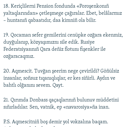
18. Keriçlilerni Pension fondunda «Poroşenkonıñ
yaltaqlarından» çetleşmege çağıralar. Ebet, belâlarmız
– huntanıñ qabaatıdır, daa kimniñ ola bilir.
19. Qocaman sefer gemilerini cenüpke ozğara ekenmiz,
duyğulanıp, közyaşımıznı sile edik. Rusiye
Federatsiyasınıñ Qara deñiz flotunı fişenkler ile
ozğaracaqmız.
20. Aqmescit. Tuvğan şeerim nege çevirildi? Göñülsiz
insanlar, soñsuz tıqanıqlıqlar, er kes siñirli. Aydın ve
bahtlı olğanını sevem. Qayt.
21. Qırımda Donbass qaçaqlarınıñ bulunuv müddetini
sıñırladılar. Sen, vatnik, ep «navarosiya»ña inan.
P.S. Aqmescitniñ boş demir yol vokzalına baqam.