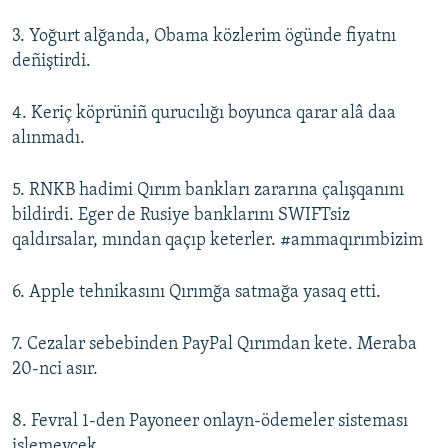
3. Yoğurt alğanda, Obama közlerim ögünde fiyatnı
deñiştirdi.
4. Keriç köprüniñ qurucılığı boyunca qarar alâ daa
alınmadı.
5. RNKB hadimi Qırım bankları zararına çalışqanını
bildirdi. Eger de Rusiye banklarını SWIFTsiz
qaldırsalar, mından qaçıp keterler. #ammaqırımbizim
6. Apple tehnikasını Qırımğa satmağa yasaq etti.
7. Cezalar sebebinden PayPal Qırımdan kete. Meraba
20-nci asır.
8. Fevral 1-den Payoneer onlayn-ödemeler sisteması
işlemeycek.