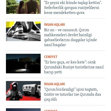
"Er şeyni eki künde taşlap kettim".
Seferberlik qorqusı rusiyelilerni
kene memleketten quva
İNSAN AQLARI
Bir an – ve casussıñ. Qırım
mahkemeleri devlet hainligi
qabaatlavlarını daqqalar içinde
nasıl baqalar
CEMİYET
"Er kes qaça, er kes kete": cenk
Qırımdaki Rusiye turistlerine nasıl
barıp yetti
İNSAN AQLARI
"Qırım birdemligi" işini toqtattı,
tintüv ve tutuvlar ise Qırımda daa
çoq oldı