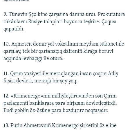
9. Tünevin Şçolkino çarşısına damna urdı. Prokuratura
tükânlarnı Rusiye talapları boyunca teşkire. Çoqusı
qapatıldı.
10. Aqmescit demir yol vokzalınıñ meydanı sükünet ile
qarşılay, tek bir qartanaçıq daireniñ kirağa berüvi
aqqında levhaçığı ile otura.
11. Qırım vaziyeti ile meraqlanğan insan çoqtır. Adiy
faşist devleti, meraqlı bir şey yoq.
12. «Krımenergo»nıñ milliyleştirüvinden soñ Qırım
parlamenti banklarara para birjasını devletleştirdi.
Endi goblin öz-özüne para bozduruv noqtasıdır.
13. Putin Ahmetovnıñ Krımenergo şirketini öz eline