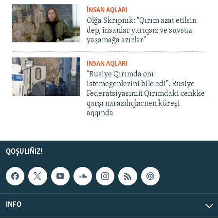
İNSAN AQLARI
Olğa Skrıpnık: "Qırım azat etilsin
dep, insanlar yarıqsız ve suvsuz
yaşamağa azırlar"
İNSAN AQLARI
"Rusiye Qırımda onı
istemegenlerini bile edi". Rusiye
Federatsiyasınıñ Qırımdaki cenkke
qarşı narazılıqlarnen küreşi
aqqında
QOŞULIÑIZ!
INFO