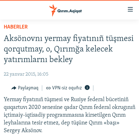
Link
açıqlığı
Esas
HABERLER
mündericege
HABERLER
Aksönovnı yermay fiyatınıñ tüşmesi
qaytmaq
SİYASET
Baş
qorqutmay, o, Qırımğa kelecek
İQTİSADİYAT
navigatsiyağa
yatırımlarnı bekley
qaytmaq
CEMİYET
Qıdıruvğa
22 yanvar 2015, 16:05
MEDENİYET
qaytmaq
Paylaşmaq
VPN-siz oquñız
İNSAN AQLARI
Yermay fiyatınıñ tüşmesi ve Rusiye federal bücetiniñ
VİDEO
qısqartuvı 2020 senesine qadar Qırım federal okrugınıñ
SÜRET
içtimaiy-iqtisadiy programmasına kirsetilgen Qırım
BLOGLAR
leyhalarına tesir etmez, dep tüşüne Qırım «başı»
Sergey Aksönov.
FİKİR