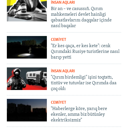
İNSAN AQLARI
Bir an – ve casussıñ. Qırım
mahkemeleri devlet hainligi
qabaatlavlarını daqqalar içinde
nasıl baqalar
CEMİYET
"Er kes qaça, er kes kete": cenk
Qırımdaki Rusiye turistlerine nasıl
barıp yetti
İNSAN AQLARI
"Qırım birdemligi" işini toqtattı,
tintüv ve tutuvlar ise Qırımda daa
çoq oldı
CEMİYET
"Haberlerge köre, yarıq bere
ekenler, amma biz bütünley
ekektriksizmiz"