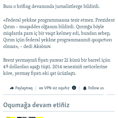
Bunı o brifing devamında jurnalistlerge bildirdi.
Русский
Українською
«Federal yekâne programmasına tesir etmez. Prezident
Qırım – muqaddes olğanını bildirdi. Qırımğa böyle
QOŞULIÑIZ!
miqdarda para iç bir vaqıt kelmey edi, bundan sebep,
Qırım içün federal yekâne programmasınıñ qaıqartuvı
olmaz», – dedi Aksönov.
RFE/RS bütün saytları
Brent yermaynıñ fiyatı yanvar 21 künü bir barrel içün
49 dollardan aşağı tüşti. 2014 senesiniñ neticelerine
köre, yermay fiyatı eki qat ücüzlaştı.
Paylaşmaq
VPN-siz oquñız
Follow us
Oqumağa devam etiñiz