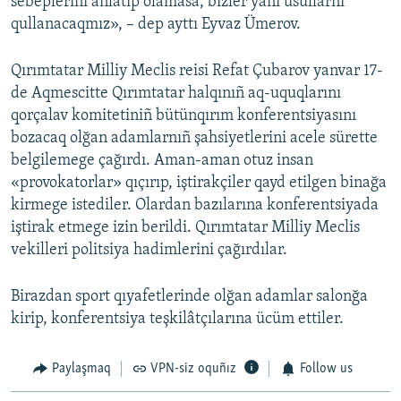
sebeplerini añlatıp olamasa, bizler yañı usullarnı
qullanacaqmız», – dep ayttı Eyvaz Ümerov.
Qırımtatar Milliy Meclis reisi Refat Çubarov yanvar 17-
de Aqmescitte Qırımtatar halqınıñ aq-uquqlarını
qorçalav komitetiniñ bütünqırım konferentsiyasını
bozacaq olğan adamlarnıñ şahsiyetlerini acele sürette
belgilemege çağırdı. Aman-aman otuz insan
«provokatorlar» qıçırıp, iştirakçiler qayd etilgen binağa
kirmege istediler. Olardan bazılarına konferentsiyada
iştirak etmege izin berildi. Qırımtatar Milliy Meclis
vekilleri politsiya hadimlerini çağırdılar.
Birazdan sport qıyafetlerinde olğan adamlar salonğa
kirip, konferentsiya teşkilâtçılarına ücüm ettiler.
Paylaşmaq
VPN-siz oquñız
Follow us