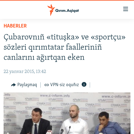
Link
açıqlığı
Esas
HABERLER
mündericege
HABERLER
Çubarovnıñ «tituşka» ve «sportçu»
qaytmaq
SİYASET
Baş
sözleri qırımtatar faalleriniñ
İQTİSADİYAT
navigatsiyağa
canlarını ağırtqan eken
qaytmaq
CEMİYET
Qıdıruvğa
22 yanvar 2015, 13:42
MEDENİYET
qaytmaq
Paylaşmaq
VPN-siz oquñız
İNSAN AQLARI
VİDEO
SÜRET
BLOGLAR
FİKİR