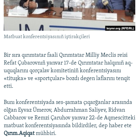
Русский
Українською
Matbuat konferentsiyasınıñ iştirakçileri
QOŞULIÑIZ!
Bir sıra qırımtatar faali Qırımtatar Milliy Meclis reisi
Refat Çubarovnıñ yanvar 17-de Qırımtatar halqınıñ aq-
RFE/RS bütün saytları
uquqlarını qorçalav komitetiniñ konferentsiyasını
«tituşka» ve «sportçular» bozdı degen laflarını tenqit
etti.
Bunı konferentsiyada ses-şamata çıqarğanlar arasında
olğan Eyvaz Ümerov, Abdurrahman Saliyev, Ridvan
Cabbarov ve Remzi Çaruhov yanvar 22-de Aqmescitteki
matbuat konferentsiyasında bildirdiler, dep haber ete
Qırım.Aqiqat
mühbiri.