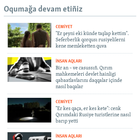
Oqumağa devam etiñiz
CEMİYET
"Er şeyni eki künde taşlap kettim".
Seferberlik qorqusı rusiyelilerni
kene memleketten quva
İNSAN AQLARI
Bir an – ve casussıñ. Qırım
mahkemeleri devlet hainligi
qabaatlavlarını daqqalar içinde
nasıl baqalar
CEMİYET
"Er kes qaça, er kes kete": cenk
Qırımdaki Rusiye turistlerine nasıl
barıp yetti
İNSAN AQLARI