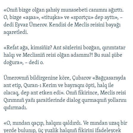
«Onıñ bizge olğan şahsiy munasebeti canımnı ağırttı.
O, bizge «aşaa», «tituşka» ve «sportçu» dep ayttı», –
dedi Eyvaz Ümerov. Kendisi de Meclis reisini bayağı
aqaretledi.
«Refat ağa, kimsiñiz? Ant sözlerini bozğan, qırımtatar
halqı ve Meclisniñ reisi olğan adammı?! Bu sual şübe
doğura», – dedi o.
Ümerovnıñ bildirgenine köre, Çubarov «Bağçasarayda
ant etip, Quran-ı Kerim ve bayraqnı öpti, halq ile
olacaq, dep ant etken edi». Onıñ fikirince, Meclis reisi
Qırımnıñ yañı şaraitlerinde dialog qurmaqnıñ yollarını
qıdırmadı.
«O, mından qaçıp, halqını qaldırdı. Ve mından uzaq bir
yerde bulunıp, üç yuzlik halqnıñ fikirini ifadeleycek