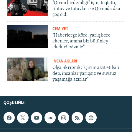
"Qırım birdemligi" işini toqtattı,
tintüv ve tutuvlar ise Qırımda daa
çoq oldı
CEMİYET
"Haberlerge köre, yarıq bere
ekenler, amma biz bütünley
ekektriksizmiz"
İNSAN AQLARI
Olğa Skrıpnık: "Qırım azat etilsin
dep, insanlar yarıqsız ve suvsuz
yaşamağa azırlar"
QOŞULIÑIZ!