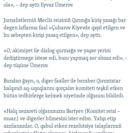
ola», – dep ayttı Eyvaz Ümerov.
Jurnalistlerniñ Meclis reisiniñ Qırımğa kiriş yasağı bar
degen laflarına faal «Çubarov Kiyevde qayd etilgen ve
bu sebepten kirişi yasaq etilgen», dep ayttı.
«O, akimiyet ile dialog qurmağa ve yaşav yerini
deñiştirmege istese edi, bunı yapmaq zor olmaz edi», –
dep tüşüne Ümerov.
Bundan ğayrı, o, diger faaller ile beraber Qırımtatar
halqınıñ aq-uquqlarını qorçalav komiteti teşkil etken
bütün tedbirlerge kelmek niyetinde olğanını bildirdi.
«Halq nezareti olğanımıznı Bariyev (Komitet reisi –
muar.) ve digerler bilmesini ister edim. Yahşı etip
azırlansınlar. O, qabul etken rezolütsiya talaplarınıñ