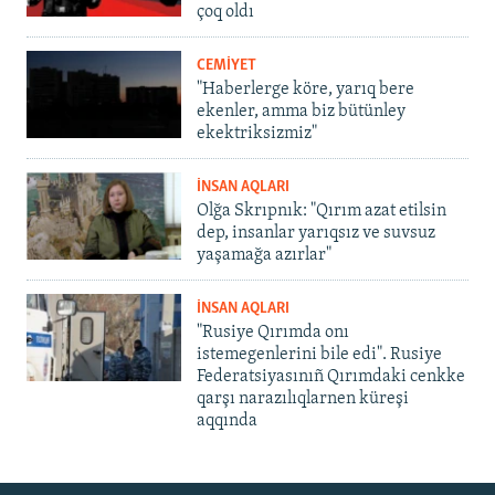
çoq oldı
CEMİYET
"Haberlerge köre, yarıq bere
ekenler, amma biz bütünley
ekektriksizmiz"
İNSAN AQLARI
Olğa Skrıpnık: "Qırım azat etilsin
dep, insanlar yarıqsız ve suvsuz
yaşamağa azırlar"
İNSAN AQLARI
"Rusiye Qırımda onı
istemegenlerini bile edi". Rusiye
Federatsiyasınıñ Qırımdaki cenkke
qarşı narazılıqlarnen küreşi
aqqında