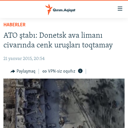
Link
açıqlığı
Esas
HABERLER
mündericege
HABERLER
ATO ştabı: Donetsk ava limanı
qaytmaq
SİYASET
Baş
civarında cenk uruşları toqtamay
İQTİSADİYAT
navigatsiyağa
qaytmaq
21 yanvar 2015, 20:54
CEMİYET
Qıdıruvğa
MEDENİYET
Paylaşmaq
VPN-siz oquñız
qaytmaq
İNSAN AQLARI
VİDEO
SÜRET
BLOGLAR
FİKİR