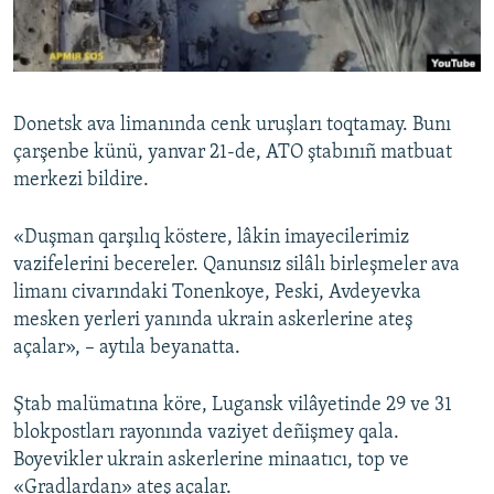
Русский
Українською
Donetsk ava limanında cenk uruşları toqtamay. Bunı
QOŞULIÑIZ!
çarşenbe künü, yanvar 21-de, ATO ştabınıñ matbuat
merkezi bildire.
«Duşman qarşılıq köstere, lâkin imayecilerimiz
RFE/RS bütün saytları
vazifelerini becereler. Qanunsız silâlı birleşmeler ava
limanı civarındaki Tonenkoye, Peski, Avdeyevka
mesken yerleri yanında ukrain askerlerine ateş
açalar», – aytıla beyanatta.
Ştab malümatına köre, Lugansk vilâyetinde 29 ve 31
blokpostları rayonında vaziyet deñişmey qala.
Boyevikler ukrain askerlerine minaatıcı, top ve
«Gradlardan» ateş açalar.