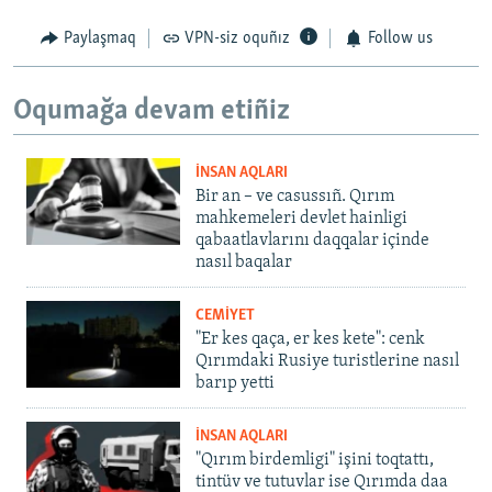
Paylaşmaq
VPN-siz oquñız
Follow us
Oqumağa devam etiñiz
İNSAN AQLARI
Bir an – ve casussıñ. Qırım
mahkemeleri devlet hainligi
qabaatlavlarını daqqalar içinde
nasıl baqalar
CEMİYET
"Er kes qaça, er kes kete": cenk
Qırımdaki Rusiye turistlerine nasıl
barıp yetti
İNSAN AQLARI
"Qırım birdemligi" işini toqtattı,
tintüv ve tutuvlar ise Qırımda daa