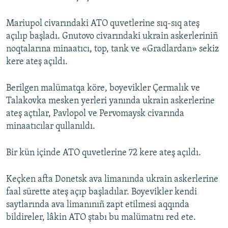
Mariupol civarındaki ATO quvetlerine sıq-sıq ateş
açılıp başladı. Gnutovo civarındaki ukrain askerleriniñ
noqtalarına minaatıcı, top, tank ve «Gradlardan» sekiz
kere ateş açıldı.
Berilgen malümatqa köre, boyevikler Çermalık ve
Talakovka mesken yerleri yanında ukrain askerlerine
ateş açtılar, Pavlopol ve Pervomaysk civarında
minaatıcılar qullanıldı.
Bir kün içinde ATO quvetlerine 72 kere ateş açıldı.
Keçken afta Donetsk ava limanında ukrain askerlerine
faal sürette ateş açıp başladılar. Boyevikler kendi
saytlarında ava limanınıñ zapt etilmesi aqqında
bildireler, lâkin ATO ştabı bu malümatnı red ete.