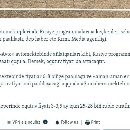
vtomekteplerinde Rusiye programmalarına keçkenleri seb
ı paalılaştı, dep haber ete Krım. Media agentligi.
-Avto» avtomektebinde añlatqanları kibi, Rusiye program
saatı qoşula. Demek, oqutuv fiyatı da artacaqtır.
tebinde fiyatlar 6-8 biñge paalılaştı ve «aman-aman er 
qutuv fiyatınıñ paalılaşacağı aqqında «Şumaher» mektebi
perinde oqutuv fiyatı 3-3,5 ay içün 25-28 biñ ruble etrafı
VPN-siz oquñız
Follow us
Print