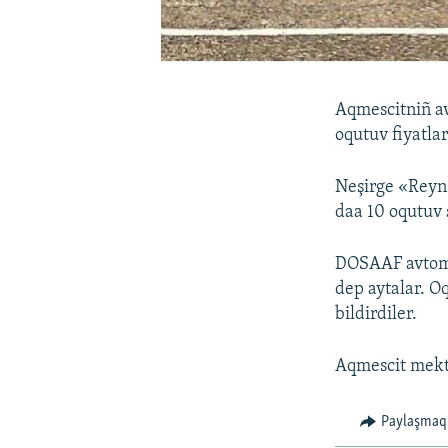
Aqmescitniñ a
oqutuv fiyatlar
Neşirge «Reyn
daa 10 oqutuv 
DOSAAF avtomek
dep aytalar. O
bildirdiler.
Aqmescit mekte
Paylaşmaq