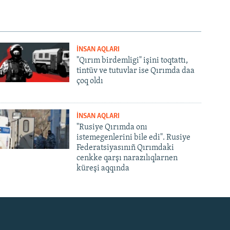
İNSAN AQLARI
"Qırım birdemligi" işini toqtattı,
tintüv ve tutuvlar ise Qırımda daa
çoq oldı
İNSAN AQLARI
"Rusiye Qırımda onı
istemegenlerini bile edi". Rusiye
Federatsiyasınıñ Qırımdaki
cenkke qarşı narazılıqlarnen
küreşi aqqında