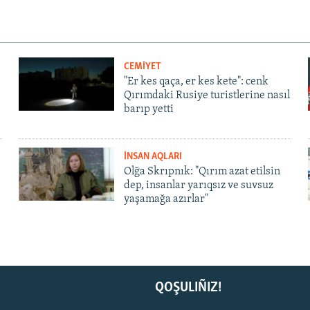
CEMİYET
"Er kes qaça, er kes kete": cenk
Qırımdaki Rusiye turistlerine nasıl
barıp yetti
İNSAN AQLARI
Olğa Skrıpnık: "Qırım azat etilsin
dep, insanlar yarıqsız ve suvsuz
yaşamağa azırlar"
QOŞULIÑIZ!