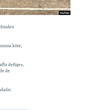
ebinden
masına köre,
afta deñişe»,
nde de
ndadır.