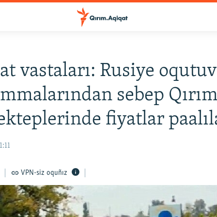
t vastaları: Rusiye oqutu
ammalarından sebep Qırı
kteplerinde fiyatlar paalıl
1:11
VPN-siz oquñız