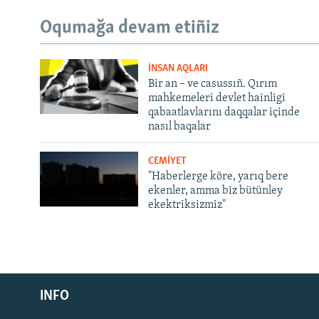
Oqumağa devam etiñiz
İNSAN AQLARI
Bir an – ve casussıñ. Qırım
mahkemeleri devlet hainligi
qabaatlavlarını daqqalar içinde
nasıl baqalar
CEMİYET
"Haberlerge köre, yarıq bere
ekenler, amma biz bütünley
ekektriksizmiz"
Русский
INFO
Українською