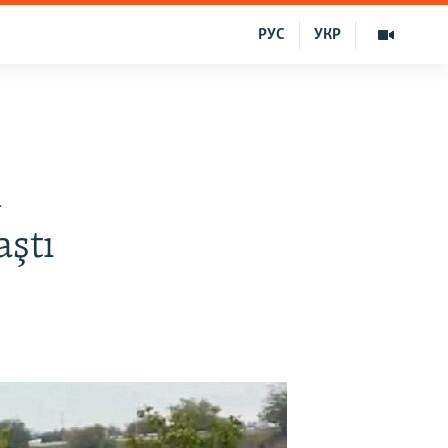
РУС
УКР
v
m
aştı