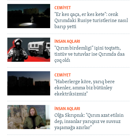
CEMİYET
"Er kes qaça, er kes kete": cenk
Qırımdaki Rusiye turistlerine nasıl
barıp yetti
İNSAN AQLARI
"Qırım birdemligi" işini toqtattı,
tintüv ve tutuvlar ise Qırımda daa
çoq oldı
CEMİYET
"Haberlerge köre, yarıq bere
ekenler, amma biz bütünley
ekektriksizmiz"
İNSAN AQLARI
Olğa Skrıpnık: "Qırım azat etilsin
dep, insanlar yarıqsız ve suvsuz
yaşamağa azırlar"