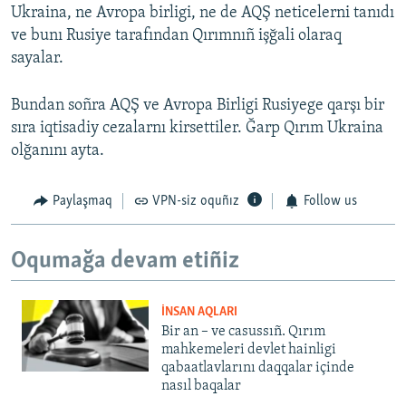
Ukraina, ne Avropa birligi, ne de AQŞ neticelerni tanıdı
ve bunı Rusiye tarafından Qırımnıñ işğali olaraq
sayalar.
Bundan soñra AQŞ ve Avropa Birligi Rusiyege qarşı bir
sıra iqtisadiy cezalarnı kirsettiler. Ğarp Qırım Ukraina
olğanını ayta.
Paylaşmaq
VPN-siz oquñız
Follow us
Oqumağa devam etiñiz
İNSAN AQLARI
Bir an – ve casussıñ. Qırım
mahkemeleri devlet hainligi
qabaatlavlarını daqqalar içinde
nasıl baqalar