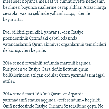
meseleler boyunca mesleat ve cumhuriyette nefaqanıñ
berilmesi boyunca suallerine cevap aldılar. Arizacılarğa
cevaplar yazma şeklinde yollanılacaq»,– denile
beyanatta.
Evel bilidirilgeni kibi, yanvar 15-den Rusiye
prezidentiniñ Qırımdaki qabul odasında
vatandaşlarnıñ Qırım akimiyet organlarınıñ temsilcileri
ile körüşüvleri keçirile.
2014 senesi fevralniñ soñunda martnıñ başında
Rusiyeden ve Rusiye Qara deñiz flotunıñ qırım
bölüklerinden atılğan ordular Qırım yarımadasını işğal
ettiler.
2014 senesi mart 16 künü Qırım ve Aqyarda
yarımadanıñ statusı aqqında «referendum» keçirildi.
Onıñ neticesinde Rusiye Qırımnı öz terkibine qoştı. Ne