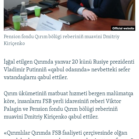
Русский
Українською
Pension fondu Qırım bölügi reberiniñ muavini Dmitriy
QOŞULIÑIZ!
Kiriçenko
İşğal etilgen Qırımda yanvar 20 künü Rusiye prezidenti
RFE/RS bütün saytları
Vladimir Putinniñ «qabul odasında» nevbetteki sefer
vatandaşlarnı qabul ettiler.
Qırım ükümetiniñ matbuat hızmeti bergen malümatqa
köre, insanlarnı FSB yerli idaresiniñ reberi Viktor
Palagin ve Pension fondu Qırım bölügi reberiniñ
muavini Dmitriy Kiriçenko qabul ettiler.
«Qırımlılar Qırımda FSB faaliyeti çerçivesinde olğan