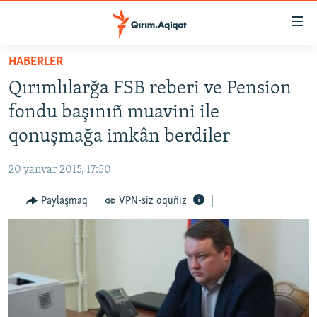
Link
açıqlığı
Esas
HABERLER
mündericege
HABERLER
Qırımlılarğa FSB reberi ve Pension
qaytmaq
SİYASET
Baş
fondu başınıñ muavini ile
İQTİSADİYAT
navigatsiyağa
qonuşmağa imkân berdiler
qaytmaq
CEMİYET
Qıdıruvğa
20 yanvar 2015, 17:50
MEDENİYET
qaytmaq
Paylaşmaq
VPN-siz oquñız
İNSAN AQLARI
VİDEO
SÜRET
BLOGLAR
FİKİR