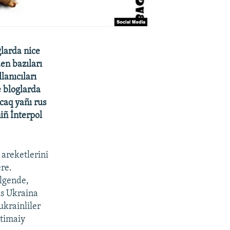
ğlarda nice
en bazıları
lanıcıları
e bloglarda
caq yañı rus
iñ İnterpol
 areketlerini
ere.
lgende,
ks Ukraina
ukrainliler
çtimaiy