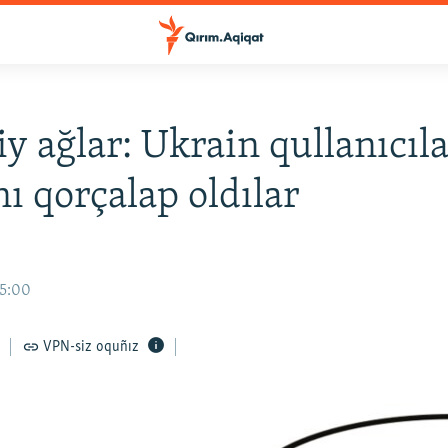
iy ağlar: Ukrain qullanıcıla
ı qorçalap oldılar
15:00
VPN-siz oquñız