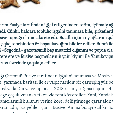
rım Rusiye tarafından işğal etilgeninden soñra, içtimaiy a
i. Çünki, halqara toplulıq işğalni tanımasa bile, şirketlerd
ye toprağı olaraq aks ete edi. Bu afta içtimaiy ağlarnıñ qul
şıqlıq sebebinden öz hoşnutsızlığını bildire ediler. Bunıñ il
 «Segodnâ» gazetasınıñ baş muarriri olğanını ve peyda ola
ere ete ve Rusiye poçtacılarınıñ yañı kiyimi ile Yanukoviçn
ruvı üzerinde şaqalaşa ediler.
ığı Qırımnıñ Rusiye tarafından işğalini tanımasa ve Moskva
e, yarımada haritası ile er vaqıt nasıldır bir qarışıqlıq yüz b
Moskvada Dünya çempionatı-2018 resmiy tuğrası taqdim eti
ege qoşuluvını aks etken videonı kösterdiler. Yani, Yande
llanıcılarınıñ bulunuv yerine köre, deñiştirmege qarar aldı: 
krainadır, rusiyeliler içün – Rusiye. Amma bu aynecilikni i