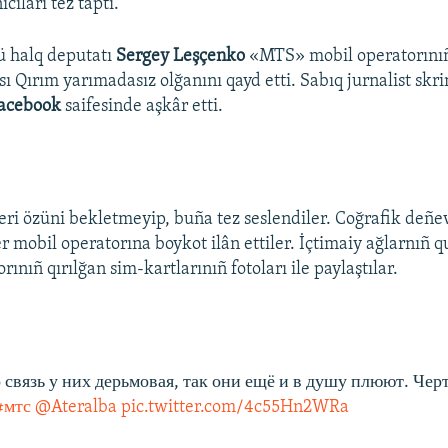
cıları tez taptı.
ü halq deputatı
Sergey Leşçenko
«MTS» mobil operatorınıñ
ı Qırım yarımadasız olğanını qayd etti. Sabıq jurnalist skrin
acebook
saifesinde aşkâr etti.
eri özüni bekletmeyip, buña tez seslendiler. Coğrafik deñe
r mobil operatorına boykot ilân ettiler. İçtimaiy ağlarnıñ qu
nıñ qırılğan sim-kartlarınıñ fotoları ile paylaştılar.
о связь у них дерьмовая, так они ещё и в душу плюют. Чер
#мтс
@Ateralba
pic.twitter.com/4c55Hn2WRa