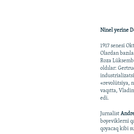
Ninel yerine D
1917 senesi Okt
Olardan bazıla
Roza Lüksembur
oldılar: Gertr
industrializat
«revolütsiya, 
vaqıtta, Vladi
edi.
Jurnalist
Andre
boyeviklerni q
qoyacaq kibi s