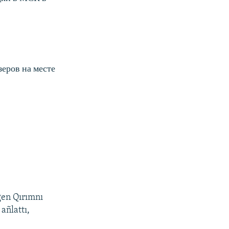
зеров на месте
lgen Qırımnı
añlattı,