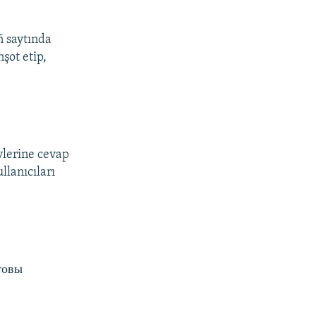
 saytında
şot etip,
vlerine cevap
llanıcıları
товы