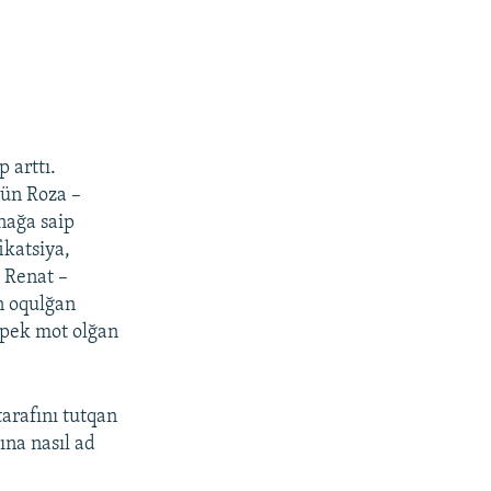
 arttı.
çün Roza –
nağa saip
ikatsiya,
, Renat –
n oqulğan
 pek mot olğan
tarafını tutqan
na nasıl ad