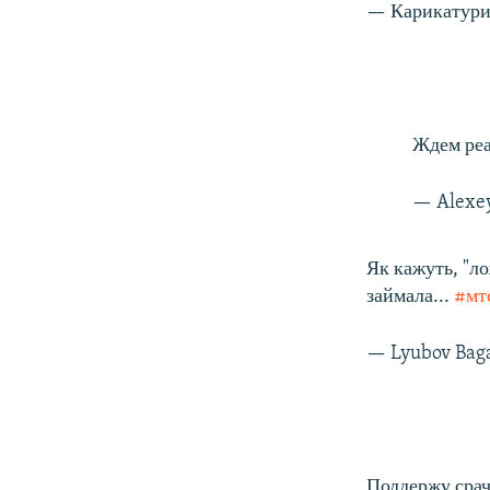
— Карикатури
Ждем реа
— Alexe
Як кажуть, "ло
займала...
#мт
— Lyubov Bag
Поддержу срач