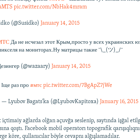
uMTS
pic.twitter.com/NbHak4mram
idko (@Susidko)
January 14, 2015
МТС
Да не исчезал этот Крым,просто у всех украинских ю
икселя на мониторах.Ну матрицы такие ¯\_(ツ)_/¯
езингер (@wazaary)
January 14, 2015
Іще раз про
#мтс
pic.twitter.com/7BgApZ7jWe
— Lyubov Bagats'ka (@LyubovKapitoxa)
January 16, 2015
 içtimaiy ağlarda olğan açuvğa seslenip, saytında işğal eti
ına qoştı. Facebook mobil operatorı topografik qarışıqlıqnı 
rge köre, qullanıcılar böyle cevapnı alğışlamadılar.