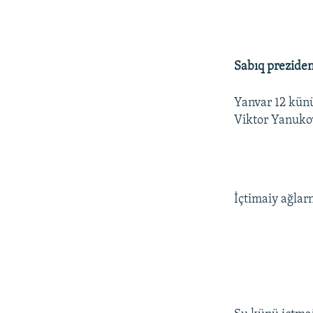
Sabıq preziden
Yanvar 12 künü
Viktor Yanukovi
İçtimaiy ağlarn