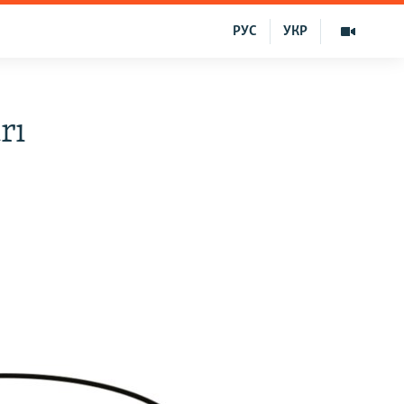
РУС
УКР
rı