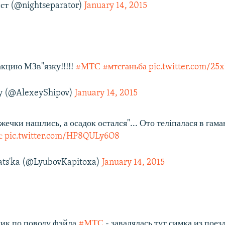
ст (@nightseparator)
January 14, 2015
кцию МЗв"язку!!!!!
#МТС
#мтсганьба
pic.twitter.com/2
y (@AlexeyShipov)
January 14, 2015
жечки нашлись, а осадок остался"... Ото теліпалася в гама
с
pic.twitter.com/HP8QULy6O8
ats'ka (@LyubovKapitoxa)
January 14, 2015
ик по поводу фэйла
#МТС
- завалялась тут симка из пое