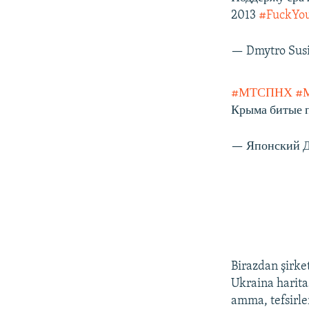
2013
#FuckYo
— Dmytro Sus
#МТСПНХ
#
Крыма битые п
— Японский Д
Birazdan şirket
Ukraina haritas
amma, tefsirle