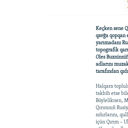
Keçken sene Qı
qavğa qopqan ed
yarımadanı Rusi
topografik qarı
Oles Buzninniñ
adlarını muzak
tarafından qıdı
Halqara toplul
takbih etse bil
Böyleliknen, 
Qırımnıñ Rusiy
sıñırlarını, qu
içün Qırım – U