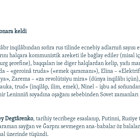
onara keldi
âbr inqilâbından soñra rus tilinde ecnebiy adlarnıñ sayısı ep
rını halqara kommunistik areketi ile bağlay ediler (misal i
g şerefine), başqaları ise diger halqlardan kelip, yañı ma
uda – «geroinâ truda» («emek qaramanı»), Elina – «Elektrif
siya», Zarema – «za revolütsiyu mira» (dünya inqilâbı içün)
nauka, trud» (inqilâp, ilim, emek), Ninel – işbu ad soñunda
mir Leninniñ soyadına oşağanı sebebinden Sovet zamanları
y Degtârenko
, tarihiy tecribege esaslanıp, Putinni, Rusiye 
araman sayğan ve Ğarpnı sevmegen ana-babalar öz balaları
ual üzerinde tüşündi.