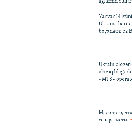
ağlarnıñ qullanı
Yanvar 14 kün
Ukraina haritas
beyanatnı öz
F
Ukrain blogerl
olaraq blogerle
«MTS» operatorı
Мало того, чт
сепаратисты.