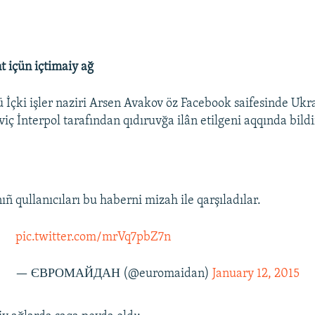
t içün içtimaiy ağ
 İçki işler naziri Arsen Avakov öz Facebook saifesinde Ukr
ç İnterpol tarafından qıdıruvğa ilân etilgeni aqqında bildi
ıñ qullanıcıları bu haberni mizah ile qarşıladılar.
pic.twitter.com/mrVq7pbZ7n
— ЄВРОМАЙДАН (@euromaidan)
January 12, 2015