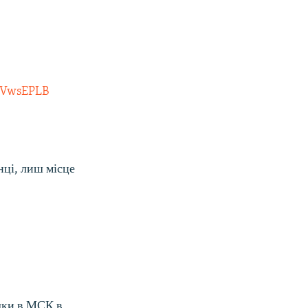
5xVwsEPLB
нці, лиш місце
здки в МСК в