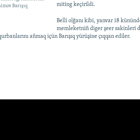
miting keçirildi.
aimov Barışıq
Belli olğanı kibi, yanvar 18 kününd
memleketniñ diger şeer sakinleri 
qurbanlarını añmaq içün Barışıq yürüşine çıqqan ediler.