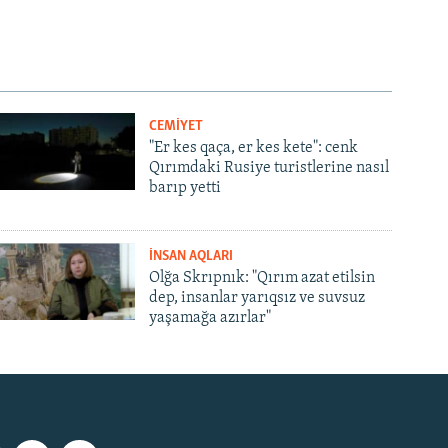
CEMİYET
"Er kes qaça, er kes kete": cenk
Qırımdaki Rusiye turistlerine nasıl
barıp yetti
İNSAN AQLARI
Olğa Skrıpnık: "Qırım azat etilsin
dep, insanlar yarıqsız ve suvsuz
yaşamağa azırlar"