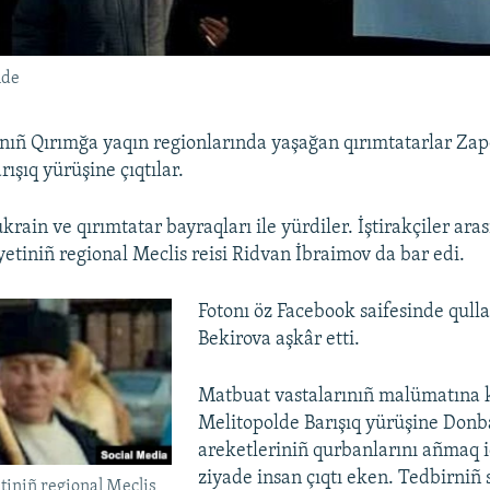
nde
nıñ Qırımğa yaqın regionlarında yaşağan qırımtatarlar Zapo
ışıq yürüşine çıqtılar.
krain ve qırımtatar bayraqları ile yürdiler. İştirakçiler ara
yetiniñ regional Meclis reisi Ridvan İbraimov da bar edi.
Fotonı öz Facebook saifesinde qull
Bekirova aşkâr etti.
Matbuat vastalarınıñ malümatına 
Melitopolde Barışıq yürüşine Donb
areketleriniñ qurbanlarını añmaq 
ziyade insan çıqtı eken. Tedbirniñ
tiniñ regional Meclis