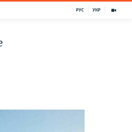
РУС
УКР
e