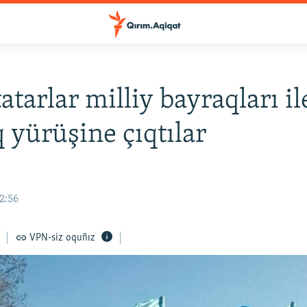
atarlar milliy bayraqları il
q yürüşine çıqtılar
12:56
VPN-siz oquñız