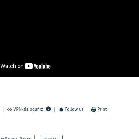
VPN-siz oquñız
Follow us
Print