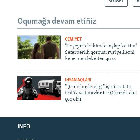
SİYASET
B
Oqumağa devam etiñiz
CEMİYET
"Er şeyni eki künde taşlap kettim".
Seferberlik qorqusı rusiyelilerni
kene memleketten quva
İNSAN AQLARI
"Qırım birdemligi" işini toqtattı,
tintüv ve tutuvlar ise Qırımda daa
çoq oldı
Русский
INFO
Українською