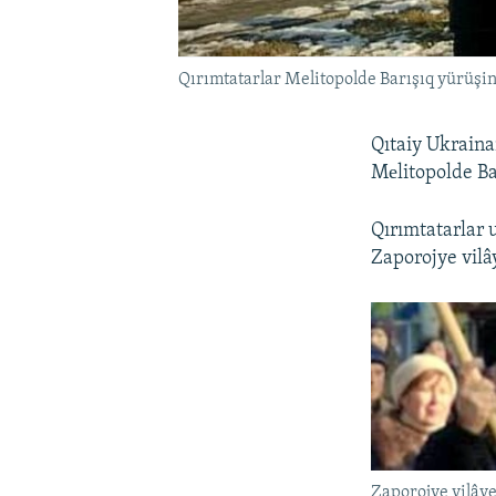
Qırımtatarlar Melitopolde Barışıq yürüşi
Qıtaiy Ukraina
Mеlitopolde Bar
Qırımtatarlar u
Zaporojye vilâ
Zaporojye vilâye