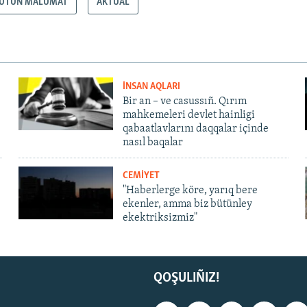
UTÜN MALÜMAT
AKTUAL
İNSAN AQLARI
Bir an – ve casussıñ. Qırım
mahkemeleri devlet hainligi
qabaatlavlarını daqqalar içinde
nasıl baqalar
CEMİYET
"Haberlerge köre, yarıq bere
ekenler, amma biz bütünley
ekektriksizmiz"
QOŞULIÑIZ!