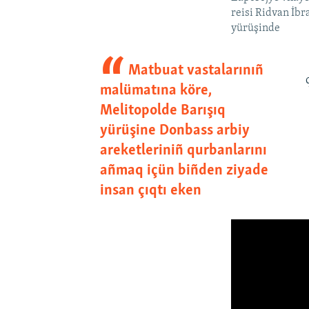
reisi Ridvan İbr
yürüşinde
Matbuat vastalarınıñ
malümatına köre,
Melitopolde Barışıq
yürüşine Donbass arbiy
areketleriniñ qurbanlarını
añmaq içün biñden ziyade
insan çıqtı eken