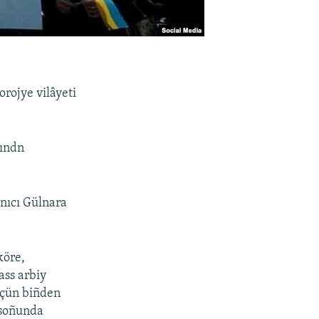
rojye vilâyeti
sındn
anıcı Gülnara
köre,
ass arbiy
içün biñden
 soñunda