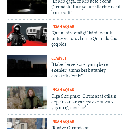
"Er kes qaça, er kes kete": cenk
Qırımdaki Rusiye turistlerine nasıl
barıp yetti
İNSAN AQLARI
"Qırım birdemligi" işini toqtattı,
tintüv ve tutuvlar ise Qırımda daa
çoq oldı
CEMİYET
"Haberlerge köre, yarıq bere
ekenler, amma biz bütünley
ekektriksizmiz"
İNSAN AQLARI
Olğa Skrıpnık: "Qırım azat etilsin
dep, insanlar yarıqsız ve suvsuz
yaşamağa azırlar"
İNSAN AQLARI
"Rusiye Qırımda onı