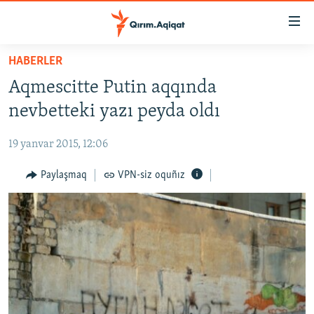
Link
açıqlığı
Esas
HABERLER
mündericege
HABERLER
Aqmescitte Putin aqqında
qaytmaq
SİYASET
Baş
nevbetteki yazı peyda oldı
İQTİSADİYAT
navigatsiyağa
qaytmaq
19 yanvar 2015, 12:06
CEMİYET
Qıdıruvğa
MEDENİYET
Paylaşmaq
VPN-siz oquñız
qaytmaq
İNSAN AQLARI
VİDEO
SÜRET
BLOGLAR
FİKİR