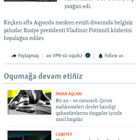
yazğan edi.
Keçken afta Aqyarda mesken evniñ divarında belgisiz
şahıslar Rusiye prezidenti Vladimir Pütinniñ közlerini
boyalağan ediler.
Paylaşmaq
VPN-siz oquñız
Follow us
Oqumağa devam etiñiz
İNSAN AQLARI
Bir an – ve casussıñ. Qırım
mahkemeleri devlet hainligi
qabaatlavlarını daqqalar içinde
nasıl baqalar
CEMİYET