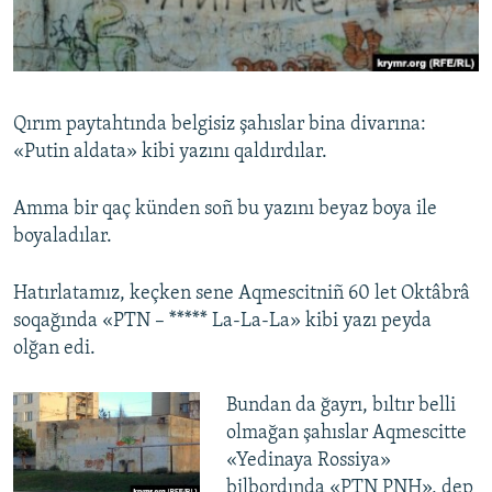
Русский
Українською
Qırım paytahtında belgisiz şahıslar bina divarına:
QOŞULIÑIZ!
«Putin aldata» kibi yazını qaldırdılar.
Amma bir qaç künden soñ bu yazını beyaz boya ile
boyaladılar.
RFE/RS bütün saytları
Hatırlatamız, keçken sene Aqmescitniñ 60 let Oktâbrâ
soqağında «PTN – ***** La-La-La» kibi yazı peyda
olğan edi.
Bundan da ğayrı, bıltır belli
olmağan şahıslar Aqmescitte
«Yedinaya Rossiya»
bilbordında «PTN PNH», dep