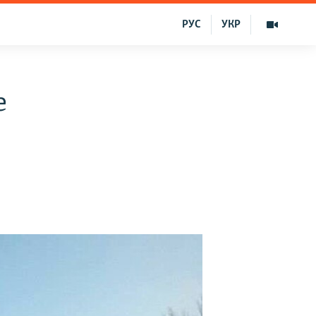
РУС
УКР
e