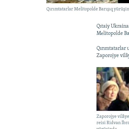
Qırımtatarlar Melitopolde Barışıq yürüşi
Qıtaiy Ukraina
Mеlitopolde Bar
Qırımtatarlar u
Zaporojye vilâ
Zaporojye vilâye
reisi Ridvan İbr