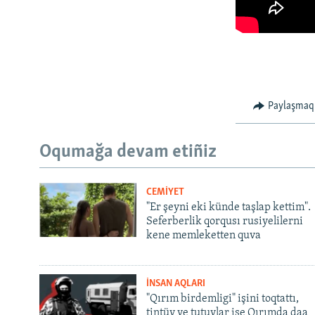
Paylaşmaq
Oqumağa devam etiñiz
CEMİYET
"Er şeyni eki künde taşlap kettim".
Seferberlik qorqusı rusiyelilerni
kene memleketten quva
İNSAN AQLARI
"Qırım birdemligi" işini toqtattı,
tintüv ve tutuvlar ise Qırımda daa