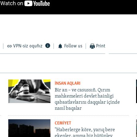
VPN-siz oquñız
Follow us
Print
İNSAN AQLARI
Bir an – ve casussıñ. Qırım
mahkemeleri devlet hainligi
qabaatlavlarını daqqalar içinde
nasıl baqalar
CEMİYET
"Haberlerge köre, yarıq bere
ekenler, amma biz bütünley