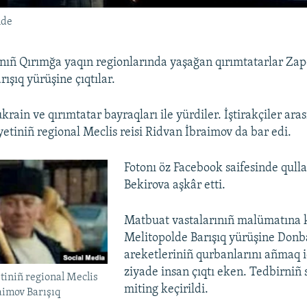
nde
nıñ Qırımğa yaqın regionlarında yaşağan qırımtatarlar Zapo
ışıq yürüşine çıqtılar.
krain ve qırımtatar bayraqları ile yürdiler. İştirakçiler ara
yetiniñ regional Meclis reisi Ridvan İbraimov da bar edi.
Fotonı öz Facebook saifesinde qull
Bekirova aşkâr etti.
Matbuat vastalarınıñ malümatına 
Melitopolde Barışıq yürüşine Donb
areketleriniñ qurbanlarını añmaq 
ziyade insan çıqtı eken. Tedbirniñ
tiniñ regional Meclis
miting keçirildi.
aimov Barışıq