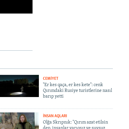
CEMİYET
"Er kes qaça, er kes kete": cenk
Qırımdaki Rusiye turistlerine nasıl
barıp yetti
İNSAN AQLARI
Olğa Skrıpnık: "Qırım azat etilsin
dep, insanlar yarıqsız ve suvsuz