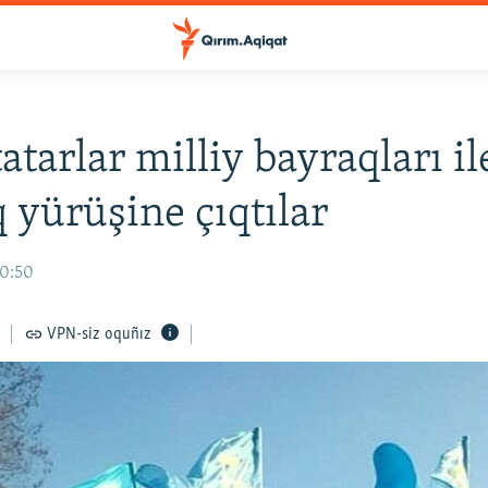
atarlar milliy bayraqları il
q yürüşine çıqtılar
10:50
VPN-siz oquñız