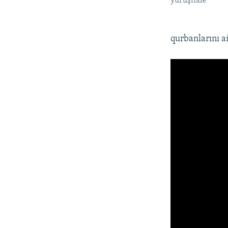
yürüşinde
qurbanlarını a