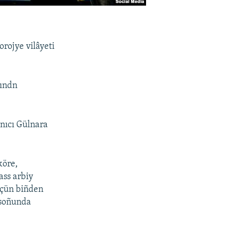
rojye vilâyeti
sındn
anıcı Gülnara
köre,
ass arbiy
içün biñden
 soñunda