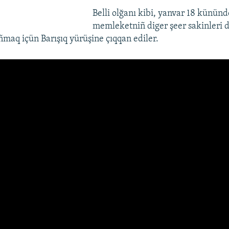
Belli olğanı kibi, yanvar 18 kününd
memleketniñ diger şeer sakinleri 
ñmaq içün Barışıq yürüşine çıqqan ediler.