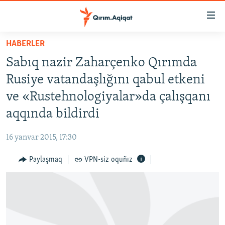
Link
açıqlığı
Esas
HABERLER
mündericege
HABERLER
Sabıq nazir Zaharçenko Qırımda
qaytmaq
SİYASET
Baş
Rusiye vatandaşlığını qabul etkeni
İQTİSADİYAT
navigatsiyağa
ve «Rustehnologiyalar»da çalışqanı
qaytmaq
CEMİYET
aqqında bildirdi
Qıdıruvğa
MEDENİYET
qaytmaq
16 yanvar 2015, 17:30
İNSAN AQLARI
Paylaşmaq
VPN-siz oquñız
VİDEO
SÜRET
BLOGLAR
FİKİR