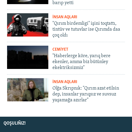
barıp yetti
İNSAN AQLARI
"Qırım birdemligi" işini toqtattı,
tintüv ve tutuvlar ise Qırımda daa
çoq oldı
CEMİYET
"Haberlerge köre, yarıq bere
ekenler, amma biz bütünley
ekektriksizmiz"
İNSAN AQLARI
Olğa Skrıpnık: "Qırım azat etilsin
dep, insanlar yarıqsız ve suvsuz
yaşamağa azırlar"
QOŞULIÑIZ!