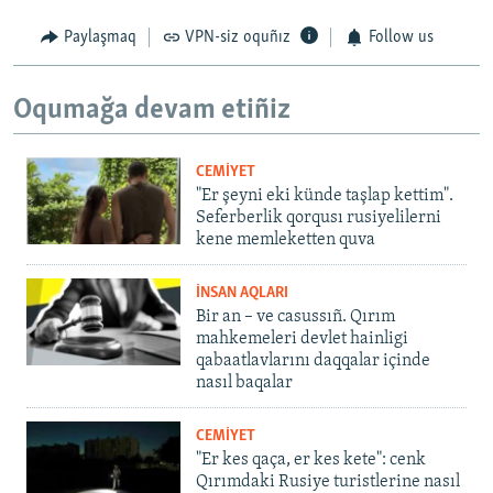
Paylaşmaq
VPN-siz oquñız
Follow us
Oqumağa devam etiñiz
CEMİYET
"Er şeyni eki künde taşlap kettim".
Seferberlik qorqusı rusiyelilerni
kene memleketten quva
İNSAN AQLARI
Bir an – ve casussıñ. Qırım
mahkemeleri devlet hainligi
qabaatlavlarını daqqalar içinde
nasıl baqalar
CEMİYET
"Er kes qaça, er kes kete": cenk
Qırımdaki Rusiye turistlerine nasıl