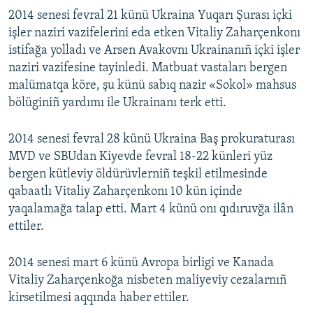
2014 senesi fevral 21 künü Ukraina Yuqarı Şurası içki
işler naziri vazifelerini eda etken Vitaliy Zaharçenkonı
istifağa yolladı ve Arsen Avakovnı Ukrainanıñ içki işler
naziri vazifesine tayinledi. Matbuat vastaları bergen
malümatqa köre, şu künü sabıq nazir «Sokol» mahsus
bölüginiñ yardımı ile Ukrainanı terk etti.
2014 senesi fevral 28 künü Ukraina Baş prokuraturası
MVD ve SBUdan Kiyevde fevral 18-22 künleri yüz
bergen kütleviy öldürüvlerniñ teşkil etilmesinde
qabaatlı Vitaliy Zaharçenkonı 10 kün içinde
yaqalamağa talap etti. Mart 4 künü onı qıdıruvğa ilân
ettiler.
2014 senesi mart 6 künü Avropa birligi ve Kanada
Vitaliy Zaharçenkoğa nisbeten maliyeviy cezalarnıñ
kirsetilmesi aqqında haber ettiler.