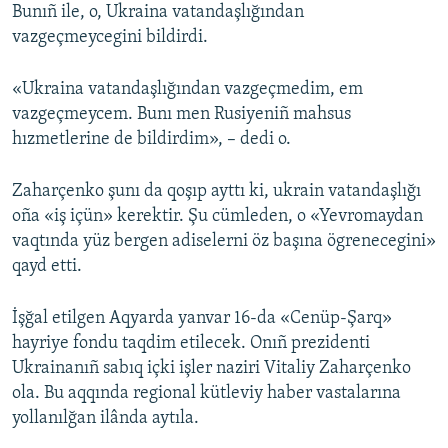
Bunıñ ile, o, Ukraina vatandaşlığından
vazgeçmeycegini bildirdi.
«Ukraina vatandaşlığından vazgeçmedim, em
vazgeçmeycem. Bunı men Rusiyeniñ mahsus
hızmetlerine de bildirdim», – dedi o.
Zaharçenko şunı da qoşıp ayttı ki, ukrain vatandaşlığı
oña «iş içün» kerektir. Şu cümleden, o «Yevromaydan
vaqtında yüz bergen adiselerni öz başına ögrenecegini»
qayd etti.
İşğal etilgen Aqyarda yanvar 16-da «Cenüp-Şarq»
hayriye fondu taqdim etilecek. Onıñ prezidenti
Ukrainanıñ sabıq içki işler naziri Vitaliy Zaharçenko
ola. Bu aqqında regional kütleviy haber vastalarına
yollanılğan ilânda aytıla.