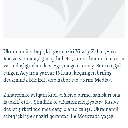
Русский
Українською
QOŞULIÑIZ!
Ukrainanıñ sabıq içki işler naziri Vitaliy Zaharçenko
Rusiye vatandaşlığını qabul etti, amma bunıñ ile ukrain
RFE/RS bütün saytları
vatandaşlığından da vazgeçmege istemey. Bunı o işğal
etilgen Aqyarda yanvar 16 künü keçirilgen brifing
devamında bildirdi, dep haber ete «Krım Media».
Zaharçenko aytqanı kibi, «Rusiye birinci şahısları oña
iş teklif etti». Şimdilik o, «Rustehnologiyalar» Rusiye
devlet şirketinde mesleatçı olaraq çalışa. Ukrainanıñ
sabıq içki işler naziri qorantası ile Moskvada yaşay.