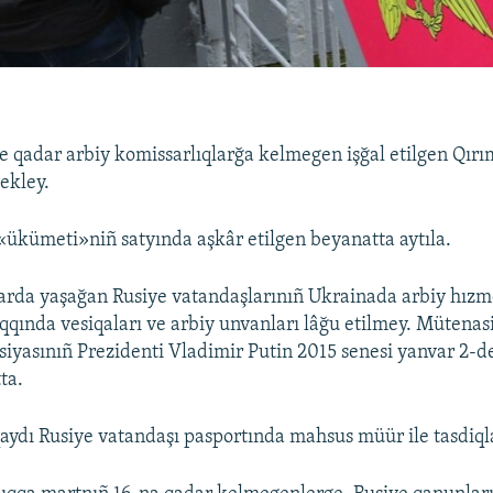
 qadar arbiy komissarlıqlarğa kelmegen işğal etilgen Qırım
ekley.
«ükümeti»niñ satyında aşkâr etilgen beyanatta aytıla.
arda yaşağan Rusiye vatandaşlarınıñ Ukrainada arbiy hızm
qqında vesiqaları ve arbiy unvanları lâğu etilmey. Mütenas
siyasınıñ Prezidenti Vladimir Putin 2015 senesi yanvar 2-d
ta.
aydı Rusiye vatandaşı pasportında mahsus müür ile tasdiql