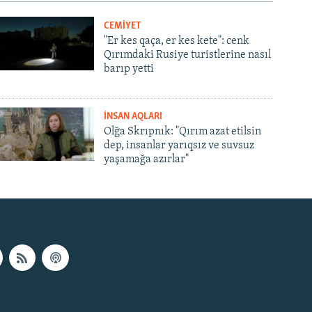
CEMİYET
"Er kes qaça, er kes kete": cenk
Qırımdaki Rusiye turistlerine nasıl
barıp yetti
İNSAN AQLARI
Olğa Skrıpnık: "Qırım azat etilsin
dep, insanlar yarıqsız ve suvsuz
yaşamağa azırlar"