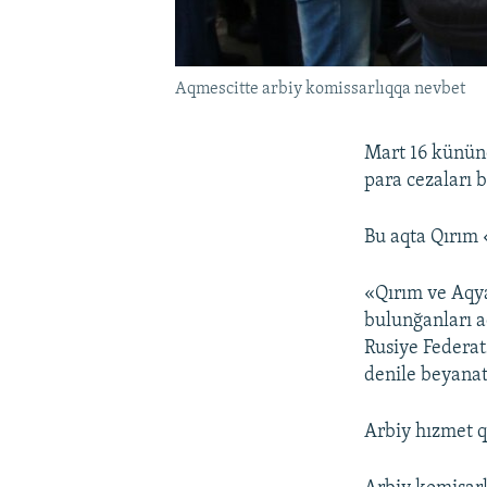
Aqmescitte arbiy komissarlıqqa nevbet
Mart 16 kününe
para cezaları b
Bu aqta Qırım 
«Qırım ve Aqy
bulunğanları a
Rusiye Federat
denile beyanat
Arbiy hızmet q