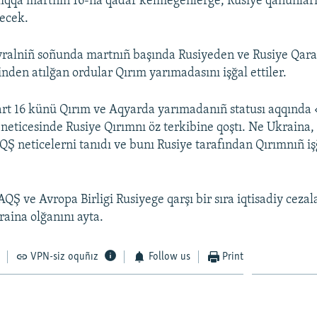
ıqqa martnıñ 16-na qadar kelmegenlerge, Rusiye qanunları
necek.
vralniñ soñunda martnıñ başında Rusiyeden ve Rusiye Qara 
nden atılğan ordular Qırım yarımadasını işğal ettiler.
art 16 künü Qırım ve Aqyarda yarımadanıñ statusı aqqınd
ñ neticesinde Rusiye Qırımnı öz terkibine qoştı. Ne Ukraina
AQŞ neticelerni tanıdı ve bunı Rusiye tarafından Qırımnıñ iş
Ş ve Avropa Birligi Rusiyege qarşı bir sıra iqtisadiy cezalar
aina olğanını ayta.
VPN-siz oquñız
Follow us
Print