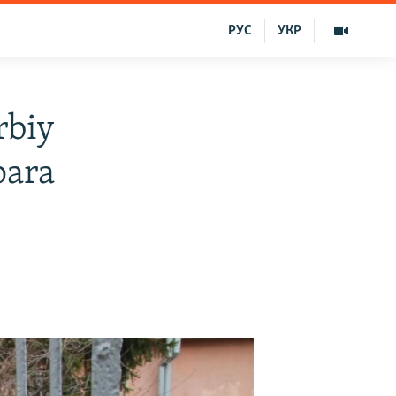
РУС
УКР
rbiy
para