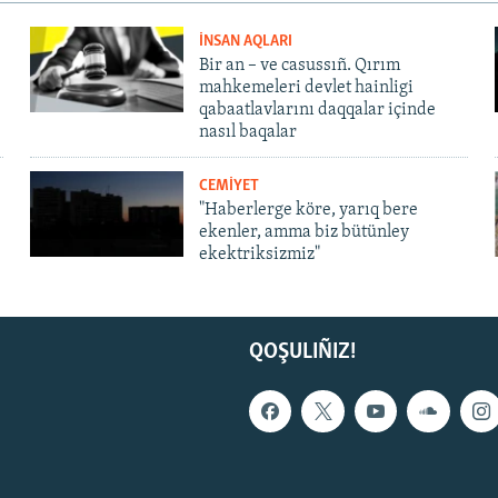
İNSAN AQLARI
Bir an – ve casussıñ. Qırım
mahkemeleri devlet hainligi
qabaatlavlarını daqqalar içinde
nasıl baqalar
CEMİYET
"Haberlerge köre, yarıq bere
ekenler, amma biz bütünley
ekektriksizmiz"
QOŞULIÑIZ!