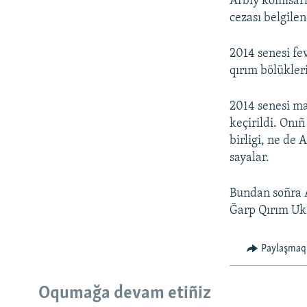
Arbiy komisarl
cezası belgile
2014 senesi fe
qırım bölükleri
2014 senesi m
keçirildi. Onı
birligi, ne de 
sayalar.
Bundan soñra AQ
Ğarp Qırım Ukr
Paylaşmaq
Oqumağa devam etiñiz