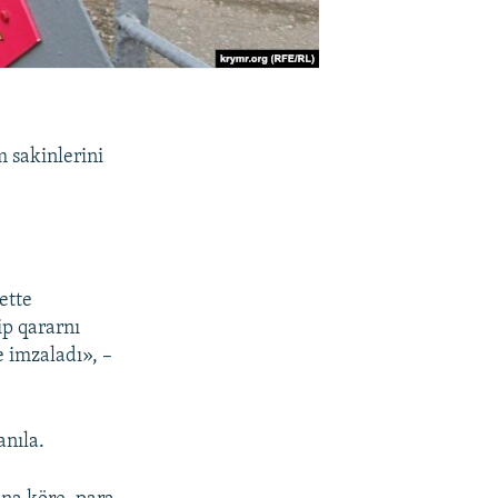
 sakinlerini
ette
ip qararnı
e imzaladı», –
anıla.