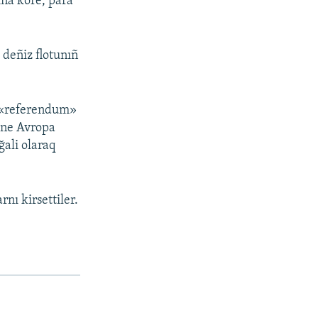
na köre, para
deñiz flotunıñ
a «referendum»
, ne Avropa
ğali olaraq
nı kirsettiler.