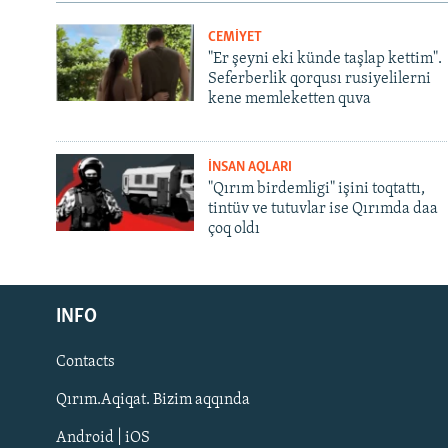
CEMİYET
"Er şeyni eki künde taşlap kettim".
Seferberlik qorqusı rusiyelilerni
kene memleketten quva
İNSAN AQLARI
"Qırım birdemligi" işini toqtattı,
tintüv ve tutuvlar ise Qırımda daa
çoq oldı
Русский
INFO
Українською
Contacts
QOŞULIÑIZ!
Qırım.Aqiqat. Bizim aqqında
Android | iOS