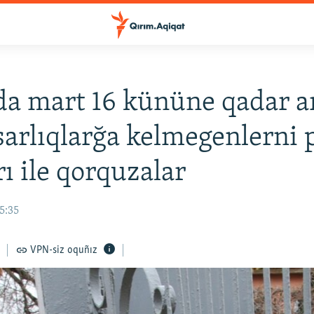
a mart 16 kününe qadar a
arlıqlarğa kelmegenlerni 
rı ile qorquzalar
15:35
VPN-siz oquñız