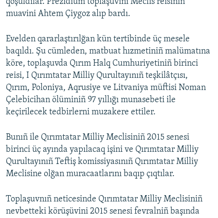
qoşuldılar. Prezidium toplaşuvını Meclis reisiniñ
muavini Ahtem Çiygoz alıp bardı.
Evelden qararlaştırılğan kün tertibinde üç mesele
baqıldı. Şu cümleden, matbuat hızmetiniñ malümatına
köre, toplaşuvda Qırım Halq Cumhuriyetiniñ birinci
reisi, I Qırımtatar Milliy Qurultayınıñ teşkilâtçısı,
Qırım, Poloniya, Aqrusiye ve Litvaniya müftisi Noman
Çelebicihan ölüminiñ 97 yıllığı munasebeti ile
keçirilecek tedbirlerni muzakere ettiler.
Bunıñ ile Qırımtatar Milliy Meclisiniñ 2015 senesi
birinci üç ayında yapılacaq işini ve Qırımtatar Milliy
Qurultayınıñ Teftiş komissiyasınıñ Qırımtatar Milliy
Meclisine olğan muracaatlarını baqıp çıqtılar.
Toplaşuvnıñ neticesinde Qırımtatar Milliy Meclisiniñ
nevbetteki körüşüvini 2015 senesi fevralniñ başında