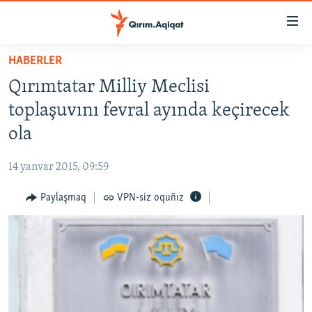
Link
açıqlığı
Esas
HABERLER
mündericege
HABERLER
Qırımtatar Milliy Meclisi
qaytmaq
SİYASET
Baş
toplaşuvını fevral ayında keçirecek
İQTİSADİYAT
navigatsiyağa
ola
qaytmaq
CEMİYET
Qıdıruvğa
14 yanvar 2015, 09:59
MEDENİYET
qaytmaq
Paylaşmaq
VPN-siz oquñız
İNSAN AQLARI
VİDEO
SÜRET
BLOGLAR
FİKİR