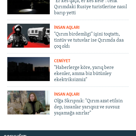
"Er kes qaça, er kes kete": cenk
Qırımdaki Rusiye turistlerine nasıl
barıp yetti
İNSAN AQLARI
"Qırım birdemligi" işini toqtattı,
tintüv ve tutuvlar ise Qırımda daa
çoq oldı
CEMİYET
"Haberlerge köre, yarıq bere
ekenler, amma biz bütünley
ekektriksizmiz"
İNSAN AQLARI
Olğa Skrıpnık: "Qırım azat etilsin
dep, insanlar yarıqsız ve suvsuz
yaşamağa azırlar"