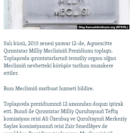
Русский
Українською
QOŞULIÑIZ!
Salı künü, 2015 senesi yanvar 12-de, Aqmescitte
Qırımtatar Milliy Meclisiniñ Prezidiumı toplaştı.
Toplaşuvda qırımtatarlarnıñ temsiliy organı olğan
RFE/RS bütün saytları
Meclisniñ nevbetteki körüşüv tarihını muzakere
ettiler.
Bunı Meclisniñ matbuat hızmeti bildire.
Toplaşuvda prezidiumnıñ 12 azasından doquzı iştirak
etti. Bunıñ ile Qırımtatar Milliy Qurultayınıñ Teftiş
komissiyası reisi Ali Özenbaş ve Qurultaynıñ Merkeziy
Saylav komissiyasınıñ reisi Zair Smedlâyev de