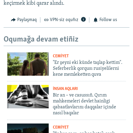
keçirmek kibi qarar alındı.
Paylaşmaq
VPN-siz oquñız
Follow us
Oqumağa devam etiñiz
CEMİYET
"Er şeyni eki künde taşlap kettim".
Seferberlik qorqusı rusiyelilerni
kene memleketten quva
İNSAN AQLARI
Bir an – ve casussıñ. Qırım
mahkemeleri devlet hainligi
qabaatlavlarını daqqalar içinde
nasıl baqalar
CEMİYET