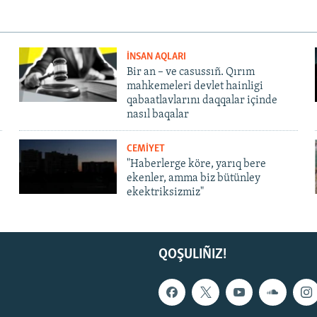
İNSAN AQLARI
Bir an – ve casussıñ. Qırım
mahkemeleri devlet hainligi
qabaatlavlarını daqqalar içinde
nasıl baqalar
CEMİYET
"Haberlerge köre, yarıq bere
ekenler, amma biz bütünley
ekektriksizmiz"
QOŞULIÑIZ!