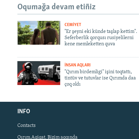
Oqumağa devam etiñiz
CEMİYET
"Er şeyni eki künde taşlap kettim".
Seferberlik qorqusı rusiyelilerni
kene memleketten quva
İNSAN AQLARI
"Qırım birdemligi" işini toqtattı,
tintüv ve tutuvlar ise Qırımda daa
çoq oldı
Русский
INFO
Українською
Contacts
QOŞULIÑIZ!
Qırım.Aqiqat. Bizim aqqında