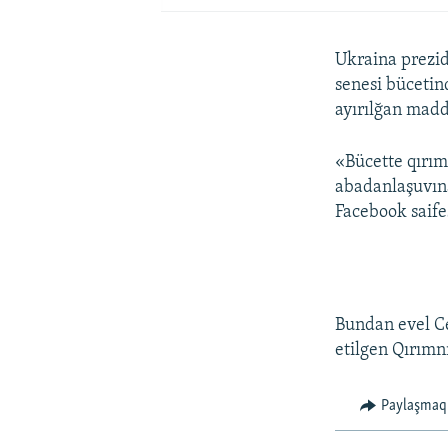
Ukraina prezid
senesi bücetin
ayırılğan maddi
«Bücette qırım
abadanlaşuvına
Facebook saife
Bundan evel Ce
etilgen Qırımn
Paylaşmaq