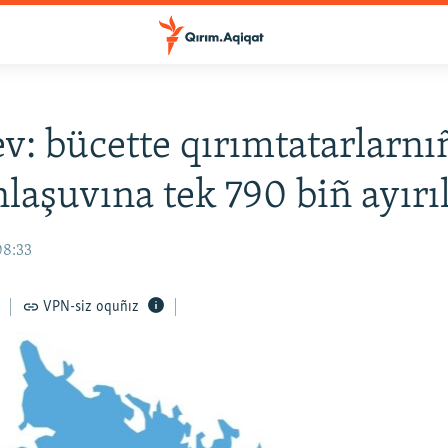
v: bücette qırımtatarlarnı
laşuvına tek 790 biñ ayırı
08:33
VPN-siz oquñız