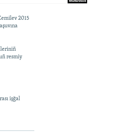
 Cemilev 2015
laşuvına
leriniñ
nıñ resmiy
ası işğal