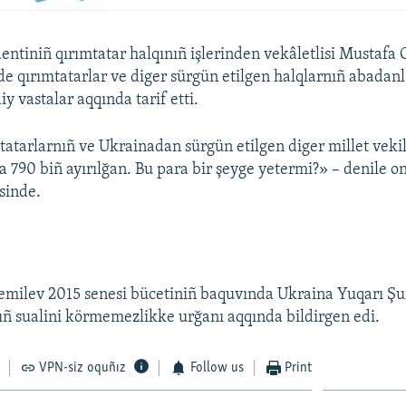
entiniñ qırımtatar halqınıñ işlerinden vekâletlisi Mustafa
de qırımtatarlar ve diger sürgün etilgen halqlarnıñ abadan
y vastalar aqqında tarif etti.
tatarlarnıñ ve Ukrainadan sürgün etilgen diger millet vekil
 790 biñ ayırılğan. Bu para bir şeyge yetermi?» – denile o
sinde.
milev 2015 senesi bücetiniñ baquvında Ukraina Yuqarı Şur
ıñ sualini körmemezlikke urğanı aqqında bildirgen edi.​
VPN-siz oquñız
Follow us
Print