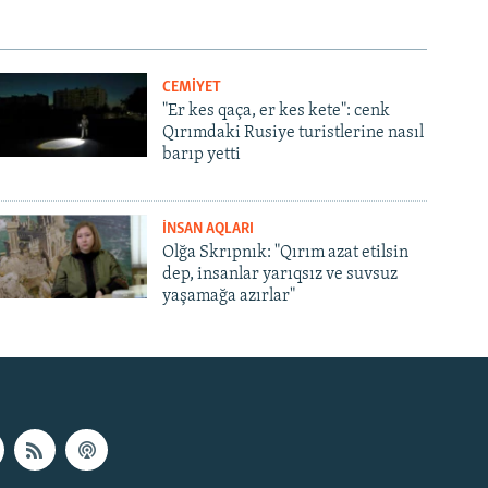
CEMİYET
"Er kes qaça, er kes kete": cenk
Qırımdaki Rusiye turistlerine nasıl
barıp yetti
İNSAN AQLARI
Olğa Skrıpnık: "Qırım azat etilsin
dep, insanlar yarıqsız ve suvsuz
yaşamağa azırlar"