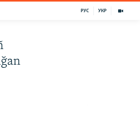
РУС
УКР
ñ
lğan