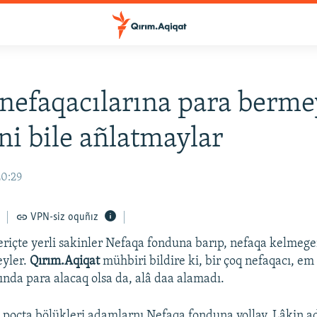
nefaqacılarına para berme
ni bile añlatmaylar
20:29
VPN-siz oquñız
Keriçte yerli sakinler Nefaqa fonduna barıp, nefaqa kelmeg
eyler.
Qırım.Aqiqat
mühbiri bildire ki, bir çoq nefaqacı, em
şında para alacaq olsa da, alâ daa alamadı.
poçta bölükleri adamlarnı Nefaqa fonduna yollay. Lâkin a