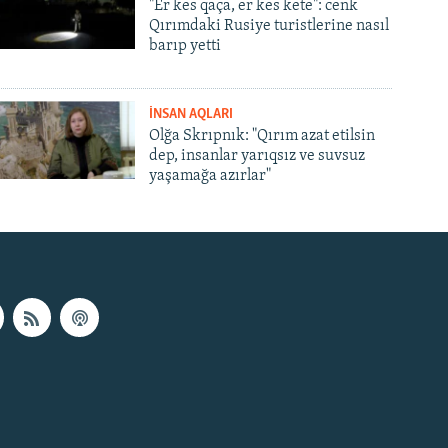
"Er kes qaça, er kes kete": cenk
Qırımdaki Rusiye turistlerine nasıl
barıp yetti
İNSAN AQLARI
Olğa Skrıpnık: "Qırım azat etilsin
dep, insanlar yarıqsız ve suvsuz
yaşamağa azırlar"