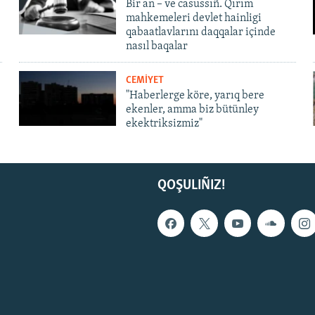
Bir an – ve casussıñ. Qırım
mahkemeleri devlet hainligi
qabaatlavlarını daqqalar içinde
nasıl baqalar
CEMİYET
"Haberlerge köre, yarıq bere
ekenler, amma biz bütünley
ekektriksizmiz"
QOŞULIÑIZ!