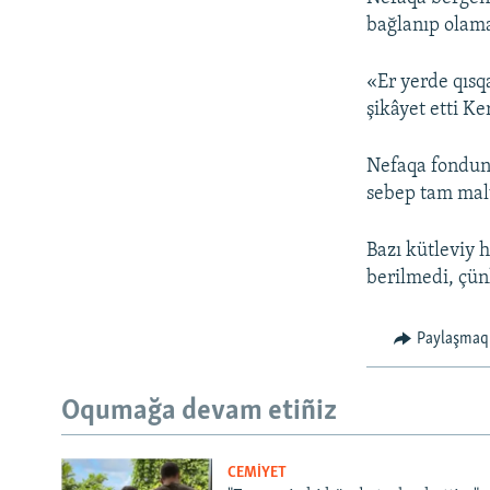
bağlanıp olama
«Er yerde qısq
şikâyet etti Ke
Nefaqa fondunı
sebep tam mal
Bazı kütleviy h
berilmedi, çün
Paylaşmaq
Oqumağa devam etiñiz
CEMİYET