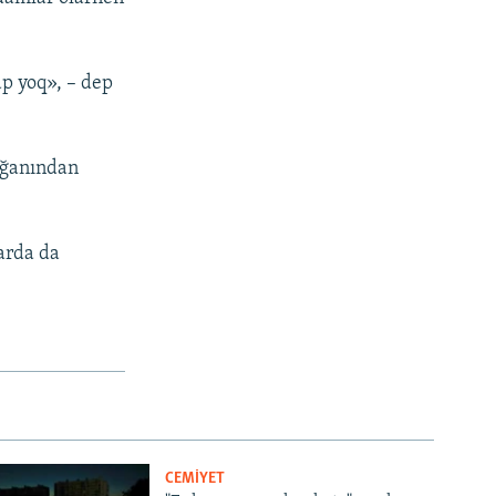
ap yoq», – dep
lgğanından
yarda da
CEMİYET