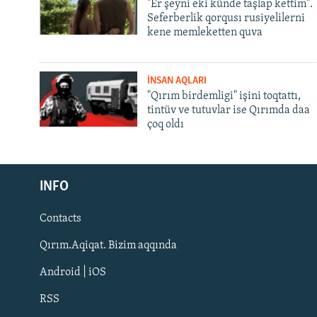
"Er şeyni eki künde taşlap kettim".
Seferberlik qorqusı rusiyelilerni
kene memleketten quva
İNSAN AQLARI
"Qırım birdemligi" işini toqtattı,
tintüv ve tutuvlar ise Qırımda daa
çoq oldı
Русский
Українською
INFO
Contacts
QOŞULIÑIZ!
Qırım.Aqiqat. Bizim aqqında
Android | iOS
RSS