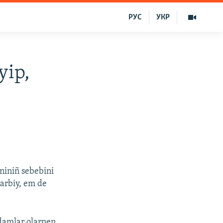
РУС
УКР
yip,
eniniñ sebebini
 arbiy, em de
damlar olarnen