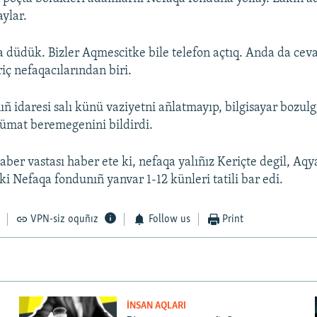
ylar.
a düdük. Bizler Aqmescitke bile telefon açtıq. Anda da cev
riç nefaqacılarından biri.
ñ idaresi salı künü vaziyetni añlatmayıp, bilgisayar bozu
ümat beremegenini bildirdi.
aber vastası haber ete ki, nefaqa yalıñız Keriçte degil, Aq
ki Nefaqa fondunıñ yanvar 1-12 künleri tatili bar edi.
VPN-siz oquñız
Follow us
Print
İNSAN AQLARI