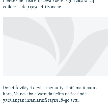
merkezine nasıl etip cevap berecegini çıqaracaq
ediler», – dep qayd etti Bondar.
Donetsk vilâyet devlet memuriyetiniñ malümatına
köre, Volnovaha civarında ücüm neticesinde
yaralanğan insanlarnıñ sayısı 18-ge arttı.