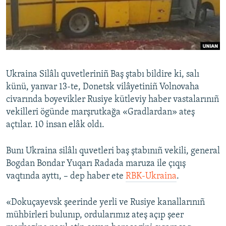
Русский
Українською
QOŞULIÑIZ!
Ukraina Silâlı quvetleriniñ Baş ştabı bildire ki, salı
künü, yanvar 13-te, Donetsk vilâyetiniñ Volnovaha
civarında boyevikler Rusiye kütleviy haber vastalarınıñ
RFE/RS bütün saytları
vekilleri ögünde marşrutkağa «Gradlardan» ateş
açtılar. 10 insan elâk oldı.
Bunı Ukraina silâlı quvetleri baş ştabınıñ vekili, general
Bogdan Bondar Yuqarı Radada maruza ile çıqış
vaqtında ayttı, – dep haber ete
RBK-Ukraina
.
«Dokuçayevsk şeerinde yerli ve Rusiye kanallarınıñ
mühbirleri bulunıp, ordularımız ateş açıp şeer