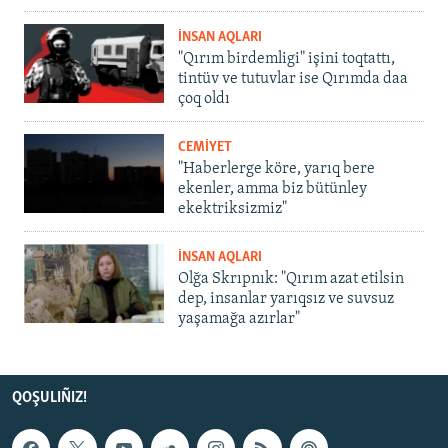
İNSAN AQLARI
"Qırım birdemligi" işini toqtattı,
tintüv ve tutuvlar ise Qırımda daa
çoq oldı
CEMİYET
"Haberlerge köre, yarıq bere
ekenler, amma biz bütünley
ekektriksizmiz"
İNSAN AQLARI
Olğa Skrıpnık: "Qırım azat etilsin
dep, insanlar yarıqsız ve suvsuz
yaşamağa azırlar"
QOŞULIÑIZ!