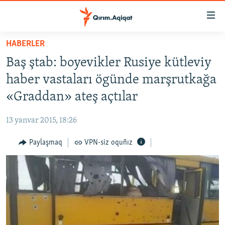
Link
açıqlığı
Esas
HABERLER
mündericege
HABERLER
Baş ştab: boyevikler Rusiye kütleviy
qaytmaq
SİYASET
Baş
haber vastaları ögünde marşrutkağa
İQTİSADİYAT
navigatsiyağa
«Graddan» ateş açtılar
qaytmaq
CEMİYET
Qıdıruvğa
13 yanvar 2015, 18:26
MEDENİYET
qaytmaq
Paylaşmaq
VPN-siz oquñız
İNSAN AQLARI
VİDEO
SÜRET
BLOGLAR
FİKİR