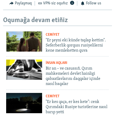
Paylaşmaq
VPN-siz oquñız
Follow us
Oqumağa devam etiñiz
CEMİYET
"Er şeyni eki künde taşlap kettim".
Seferberlik qorqusı rusiyelilerni
kene memleketten quva
İNSAN AQLARI
Bir an – ve casussıñ. Qırım
mahkemeleri devlet hainligi
qabaatlavlarını daqqalar içinde
nasıl baqalar
CEMİYET
"Er kes qaça, er kes kete": cenk
Qırımdaki Rusiye turistlerine nasıl
barıp yetti