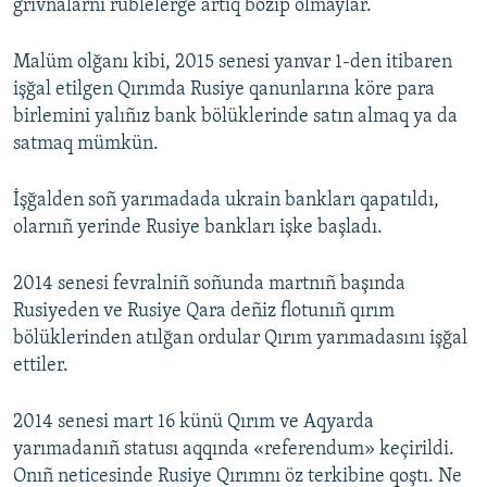
grivnalarnı rublelerge artıq bozıp olmaylar.
Malüm olğanı kibi, 2015 senesi yanvar 1-den itibaren
işğal etilgen Qırımda Rusiye qanunlarına köre para
birlemini yalıñız bank bölüklerinde satın almaq ya da
satmaq mümkün.
İşğalden soñ yarımadada ukrain bankları qapatıldı,
olarnıñ yerinde Rusiye bankları işke başladı.
2014 senesi fevralniñ soñunda martnıñ başında
Rusiyeden ve Rusiye Qara deñiz flotunıñ qırım
bölüklerinden atılğan ordular Qırım yarımadasını işğal
ettiler.
2014 senesi mart 16 künü Qırım ve Aqyarda
yarımadanıñ statusı aqqında «referendum» keçirildi.
Onıñ neticesinde Rusiye Qırımnı öz terkibine qoştı. Ne