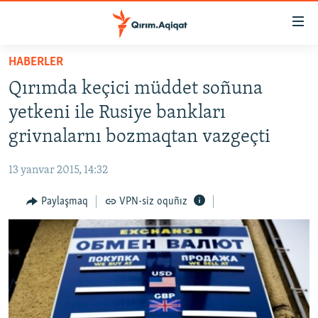
Link
açıqlığı
Esas
HABERLER
mündericege
HABERLER
Qırımda keçici müddet soñuna
qaytmaq
SİYASET
Baş
yetkeni ile Rusiye bankları
İQTİSADİYAT
navigatsiyağa
grivnalarnı bozmaqtan vazgeçti
qaytmaq
CEMİYET
Qıdıruvğa
13 yanvar 2015, 14:32
MEDENİYET
qaytmaq
Paylaşmaq
VPN-siz oquñız
İNSAN AQLARI
VİDEO
SÜRET
BLOGLAR
FİKİR