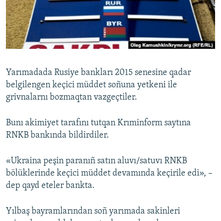
Русский
Українською
QOŞULIÑIZ!
Yarımadada Rusiye bankları 2015 senesine qadar
belgilengen keçici müddet soñuna yetkeni ile
grivnalarnı bozmaqtan vazgeçtiler.
RFE/RS bütün saytları
Bunı akimiyet tarafını tutqan Krıminform saytına
RNKB bankında bildirdiler.
«Ukraina peşin paranıñ satın aluvı/satuvı RNKB
bölüklerinde keçici müddet devamında keçirile edi», –
dep qayd eteler bankta.
Yılbaş bayramlarından soñ yarımada sakinleri