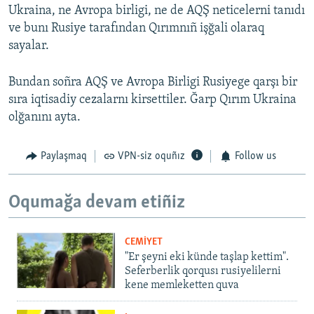
Ukraina, ne Avropa birligi, ne de AQŞ neticelerni tanıdı
ve bunı Rusiye tarafından Qırımnıñ işğali olaraq
sayalar.
Bundan soñra AQŞ ve Avropa Birligi Rusiyege qarşı bir
sıra iqtisadiy cezalarnı kirsettiler. Ğarp Qırım Ukraina
olğanını ayta.
Paylaşmaq
VPN-siz oquñız
Follow us
Oqumağa devam etiñiz
CEMİYET
"Er şeyni eki künde taşlap kettim".
Seferberlik qorqusı rusiyelilerni
kene memleketten quva