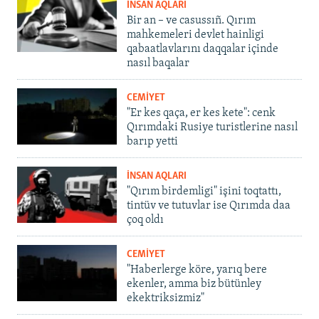
İNSAN AQLARI
Bir an – ve casussıñ. Qırım
mahkemeleri devlet hainligi
qabaatlavlarını daqqalar içinde
nasıl baqalar
CEMİYET
"Er kes qaça, er kes kete": cenk
Qırımdaki Rusiye turistlerine nasıl
barıp yetti
İNSAN AQLARI
"Qırım birdemligi" işini toqtattı,
tintüv ve tutuvlar ise Qırımda daa
çoq oldı
CEMİYET
"Haberlerge köre, yarıq bere
ekenler, amma biz bütünley
ekektriksizmiz"