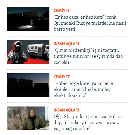
CEMİYET
"Er kes qaça, er kes kete": cenk
Qırımdaki Rusiye turistlerine nasıl
barıp yetti
İNSAN AQLARI
"Qırım birdemligi" işini toqtattı,
tintüv ve tutuvlar ise Qırımda daa
çoq oldı
CEMİYET
"Haberlerge köre, yarıq bere
ekenler, amma biz bütünley
ekektriksizmiz"
İNSAN AQLARI
Olğa Skrıpnık: "Qırım azat etilsin
dep, insanlar yarıqsız ve suvsuz
yaşamağa azırlar"