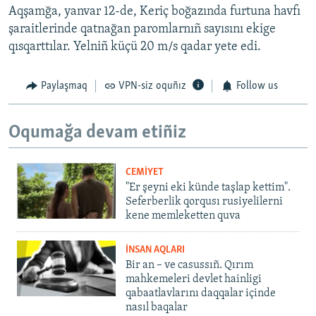
Aqşamğa, yanvar 12-de, Keriç boğazında furtuna havfı
şaraitlerinde qatnağan paromlarnıñ sayısını ekige
qısqarttılar. Yelniñ küçü 20 m/s qadar yete edi.
Paylaşmaq
VPN-siz oquñız
Follow us
Oqumağa devam etiñiz
CEMİYET
"Er şeyni eki künde taşlap kettim".
Seferberlik qorqusı rusiyelilerni
kene memleketten quva
İNSAN AQLARI
Bir an – ve casussıñ. Qırım
mahkemeleri devlet hainligi
qabaatlavlarını daqqalar içinde
nasıl baqalar