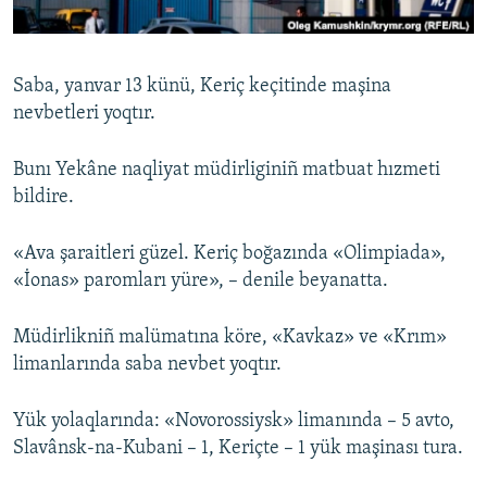
Русский
Українською
Saba, yanvar 13 künü, Keriç keçitinde maşina
nevbetleri yoqtır.
QOŞULIÑIZ!
Bunı Yekâne naqliyat müdirliginiñ matbuat hızmeti
bildire.
RFE/RS bütün saytları
«Ava şaraitleri güzel. Keriç boğazında «Olimpiada»,
«İonas» paromları yüre», – denile beyanatta.
Müdirlikniñ malümatına köre, «Kavkaz» ve «Krım»
limanlarında saba nevbet yoqtır.
Yük yolaqlarında: «Novorossiysk» limanında – 5 avto,
Slavânsk-na-Kubani – 1, Keriçte – 1 yük maşinası tura.