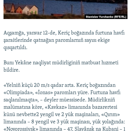
Русский
Українською
Aqşamğa, yanvar 12-de, Keriç boğazında furtuna havfı
QOŞULIÑIZ!
şaraitlerinde qatnağan paromlarnıñ sayısı ekige
qısqartıldı.
Bunı Yekâne naqliyat müdirliginiñ matbuat hızmeti
RFE/RS bütün saytları
bildire.
«Yelniñ küçü 20 m/s qadar arta. Keriç boğazından
«Olimpiada», «İonas» paromları yüre. Furtuna havfı
saqlanılmaqta», – deyler müessisede. Müdirlikniñ
malümatına köre, «Kavkaz» limanında bazarertesi
künü nevbette2 yengil ve 2 yük maşinaları, «Qırım»
limanında – 8 yengil ve 3 yük maşinası, yük yolağında:
«Novorossiysk» limanında – 47, Slavânsk na Kubani – 1