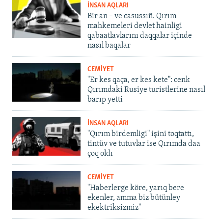
İNSAN AQLARI
Bir an – ve casussıñ. Qırım
mahkemeleri devlet hainligi
qabaatlavlarını daqqalar içinde
nasıl baqalar
CEMİYET
"Er kes qaça, er kes kete": cenk
Qırımdaki Rusiye turistlerine nasıl
barıp yetti
İNSAN AQLARI
"Qırım birdemligi" işini toqtattı,
tintüv ve tutuvlar ise Qırımda daa
çoq oldı
CEMİYET
"Haberlerge köre, yarıq bere
ekenler, amma biz bütünley
ekektriksizmiz"