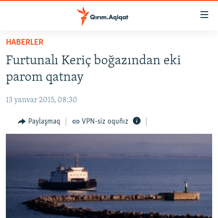
Link
açıqlığı
Esas
HABERLER
mündericege
HABERLER
Furtunalı Keriç boğazından eki
qaytmaq
SİYASET
Baş
parom qatnay
İQTİSADİYAT
navigatsiyağa
qaytmaq
13 yanvar 2015, 08:30
CEMİYET
Qıdıruvğa
MEDENİYET
Paylaşmaq
VPN-siz oquñız
qaytmaq
İNSAN AQLARI
VİDEO
SÜRET
BLOGLAR
FİKİR