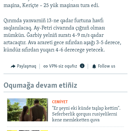
maşina, Keriçte – 25 yük maşinası tura edi.
Qırımda yanvarniñ 13-ne qadar furtuna havfı
saqlanılacaq. Ay-Petri civarında çığnıñ olması
mümkün. Ğarbiy yelniñ suratı 4-9 m/s qadar
artacaqtır. Ava arareti gece sıfırdan aşağı 3-5 derece,
kündüz sıfırdan yuqarı 4-6 derecege yetecek.
Paylaşmaq
VPN-siz oquñız
Follow us
Oqumağa devam etiñiz
CEMİYET
"Er şeyni eki künde taşlap kettim".
Seferberlik qorqusı rusiyelilerni
kene memleketten quva