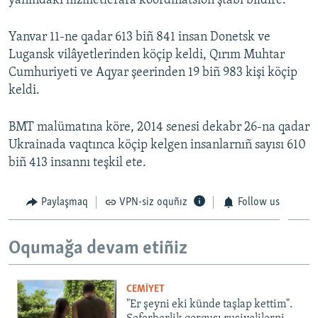
yanındaki hızmetlerara koordinatsion ştabı bildire.
Русский
Yanvar 11-ne qadar 613 biñ 841 insan Donetsk ve
Українською
Lugansk vilâyetlerinden köçip keldi, Qırım Muhtar
Cumhuriyeti ve Aqyar şeerinden 19 biñ 983 kişi köçip
QOŞULIÑIZ!
keldi.
BMT malümatına köre, 2014 senesi dekabr 26-na qadar
Ukrainada vaqtınca köçip kelgen insanlarnıñ sayısı 610
RFE/RS bütün saytları
biñ 413 insannı teşkil ete.
Paylaşmaq
VPN-siz oquñız
Follow us
Oqumağa devam etiñiz
CEMİYET
"Er şeyni eki künde taşlap kettim".