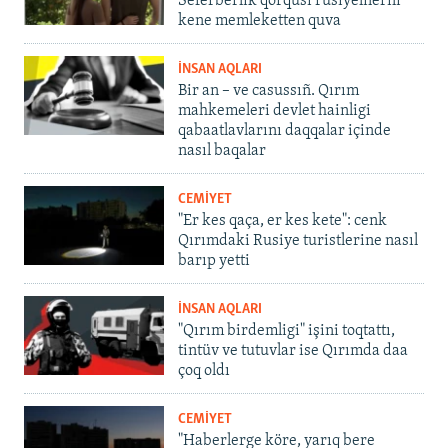
Seferberlik qorqusı rusiyelilerni
kene memleketten quva
İNSAN AQLARI
Bir an – ve casussıñ. Qırım
mahkemeleri devlet hainligi
qabaatlavlarını daqqalar içinde
nasıl baqalar
CEMİYET
"Er kes qaça, er kes kete": cenk
Qırımdaki Rusiye turistlerine nasıl
barıp yetti
İNSAN AQLARI
"Qırım birdemligi" işini toqtattı,
tintüv ve tutuvlar ise Qırımda daa
çoq oldı
CEMİYET
"Haberlerge köre, yarıq bere