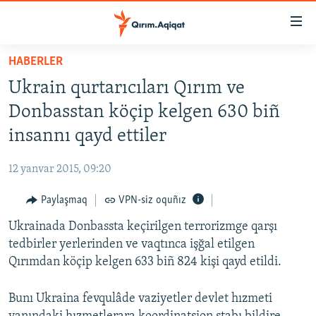
Link
açıqlığı
Esas
HABERLER
mündericege
HABERLER
Ukrain qurtarıcıları Qırım ve
qaytmaq
SİYASET
Baş
Donbasstan köçip kelgen 630 biñ
İQTİSADİYAT
navigatsiyağa
insannı qayd ettiler
qaytmaq
CEMİYET
Qıdıruvğa
12 yanvar 2015, 09:20
MEDENİYET
qaytmaq
Paylaşmaq
VPN-siz oquñız
İNSAN AQLARI
Ukrainada Donbassta keçirilgen terrorizmge qarşı
VİDEO
tedbirler yerlerinden ve vaqtınca işğal etilgen
SÜRET
Qırımdan köçip kelgen 633 biñ 824 kişi qayd etildi.
BLOGLAR
Bunı Ukraina fevqulâde vaziyetler devlet hızmeti
FİKİR