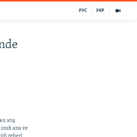
РУС
УКР
inde
en atış
, onıñ ana ve
niñ reberi