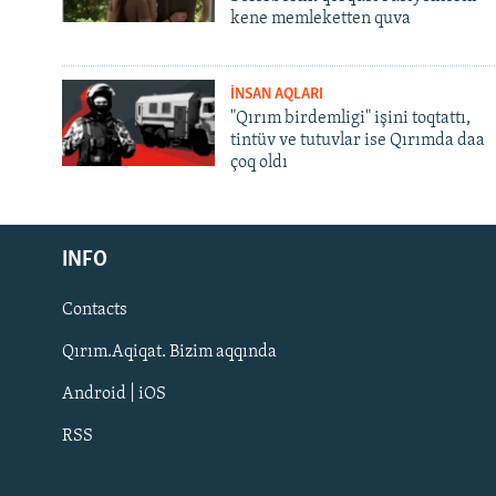
kene memleketten quva
İNSAN AQLARI
"Qırım birdemligi" işini toqtattı,
tintüv ve tutuvlar ise Qırımda daa
çoq oldı
Русский
Українською
INFO
Contacts
QOŞULIÑIZ!
Qırım.Aqiqat. Bizim aqqında
Android | iOS
RSS
RFE/RS bütün saytları