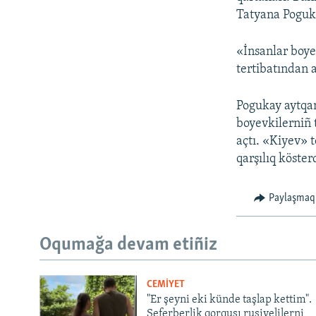
Tatyana Poguka
«İnsanlar boye
tertibatından a
Pogukay aytqan
boyevkilerniñ 
açtı. «Kiyev» 
qarşılıq kösterd
Paylaşmaq
Oqumağa devam etiñiz
CEMİYET
"Er şeyni eki künde taşlap kettim".
Seferberlik qorqusı rusiyelilerni