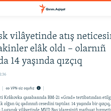
k vilâyetinde atış netices
akinler elâk oldı – olarnıñ
da 14 yaşında qızçıq
2:36
VPN-siz oquñız
ti Krâkovka qasabasında BM-21 «Grad» tertibatından etilg
k olğan üç qadınnıñ cesedini taptılar. 14 yaşında bir qızçıq
ı Lugansk vilâyetinde MVD Baş idaresiniñ matbuat hızmeti