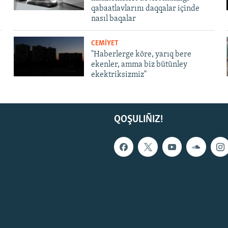
qabaatlavlarını daqqalar içinde
nasıl baqalar
CEMİYET
"Haberlerge köre, yarıq bere
ekenler, amma biz bütünley
ekektriksizmiz"
QOŞULIÑIZ!