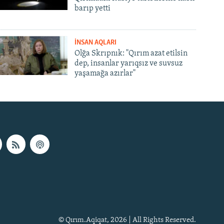
barıp yetti
İNSAN AQLARI
Olğa Skrıpnık: "Qırım azat etilsin
dep, insanlar yarıqsız ve suvsuz
yaşamağa azırlar"
© Qırım.Aqiqat, 2026 | All Rights Reserved.