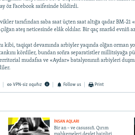
y öz Facebook saifesinde bildirdi.
vikler tarafından saba saat üçten saat altığa qadar BM-21
çılğan ateş neticesinde elâk oldılar. Bir qaç snarâd evniñ a
ı kibi, taqiqat devamında arbiyler yaqında olğan orman y
tankını kördiler, bundan soñra separatistler millitsiyağa p
territorial mudafaa ve «Aydar» batalyonınıñ arbiyleri duş
iler.
VPN-siz oquñız
Follow us
Print
İNSAN AQLARI
Bir an – ve casussıñ. Qırım
mahkemeleri devlet hainligi