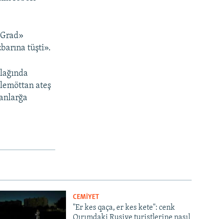
 «Grad»
zbarına tüşti».
olağında
ülemöttan ateş
manlarğa
CEMİYET
"Er kes qaça, er kes kete": cenk
Qırımdaki Rusiye turistlerine nasıl