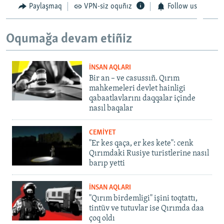
Paylaşmaq
VPN-siz oquñız
Follow us
Oqumağa devam etiñiz
İNSAN AQLARI
Bir an – ve casussıñ. Qırım
mahkemeleri devlet hainligi
qabaatlavlarını daqqalar içinde
nasıl baqalar
CEMİYET
"Er kes qaça, er kes kete": cenk
Qırımdaki Rusiye turistlerine nasıl
barıp yetti
İNSAN AQLARI
"Qırım birdemligi" işini toqtattı,
tintüv ve tutuvlar ise Qırımda daa
çoq oldı