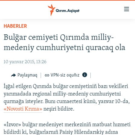
Link
açıqlığı
Esas
HABERLER
mündericege
HABERLER
Bulğar cemiyeti Qırımda milliy-
qaytmaq
SİYASET
Baş
medeniy cumhuriyetni quracaq ola
İQTİSADİYAT
navigatsiyağa
qaytmaq
10 yanvar 2015, 13:26
CEMİYET
Qıdıruvğa
MEDENİYET
Paylaşmaq
VPN-siz oquñız
qaytmaq
İNSAN AQLARI
İşğal etilgen Qırımda bulğar cemiyetiniñ bazı vekilleri
yarımadada regional milliy-medeniy cumhuriyetni
VİDEO
qurmağa isteyler. Bunı cumaertesi künü, yanvar 10-da,
SÜRET
«Novosti Krıma»
neşiri bildire.
BLOGLAR
«İzvor» bulğar medeniyet merkeziniñ matbuat hızmeti
FİKİR
bildirdi ki, bulğarlarnıñ Paisiy Hilendarskiy adına