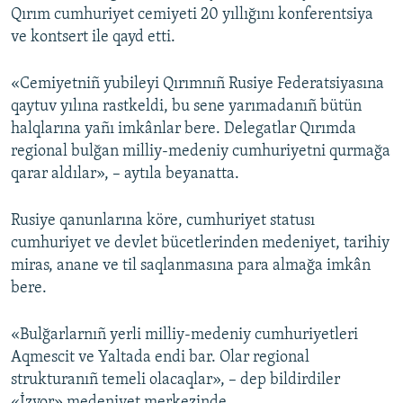
Qırım cumhuriyet cemiyeti 20 yıllığını konferentsiya
Русский
ve kontsert ile qayd etti.
Українською
«Cemiyetniñ yubileyi Qırımnıñ Rusiye Federatsiyasına
qaytuv yılına rastkeldi, bu sene yarımadanıñ bütün
QOŞULIÑIZ!
halqlarına yañı imkânlar bere. Delegatlar Qırımda
regional bulğan milliy-medeniy cumhuriyetni qurmağa
qarar aldılar», – aytıla beyanatta.
RFE/RS bütün saytları
Rusiye qanunlarına köre, cumhuriyet statusı
cumhuriyet ve devlet bücetlerinden medeniyet, tarihiy
miras, anane ve til saqlanmasına para almağa imkân
bere.
«Bulğarlarnıñ yerli milliy-medeniy cumhuriyetleri
Aqmescit ve Yaltada endi bar. Olar regional
strukturanıñ temeli olacaqlar», – dep bildirdiler
«İzvor» medeniyet merkezinde.