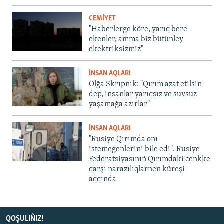
CEMİYET
"Haberlerge köre, yarıq bere
ekenler, amma biz bütünley
ekektriksizmiz"
İNSAN AQLARI
Olğa Skrıpnık: "Qırım azat etilsin
dep, insanlar yarıqsız ve suvsuz
yaşamağa azırlar"
İNSAN AQLARI
"Rusiye Qırımda onı
istemegenlerini bile edi". Rusiye
Federatsiyasınıñ Qırımdaki cenkke
qarşı narazılıqlarnen küreşi
aqqında
QOŞULIÑIZ!