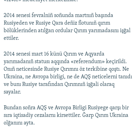
2014 senesi fevralniñ soñunda martnıñ başında
Rusiyeden ve Rusiye Qara deñiz flotunıñ qırım
bölüklerinden atılğan ordular Qırım yarımadasını işğal
ettiler.
2014 senesi mart 16 künü Qırım ve Aqyarda
yarımadanıñ statusı aqqında «referendum» keçirildi.
Onıñ neticesinde Rusiye Qırımnı öz terkibine qoştı. Ne
Ukraina, ne Avropa birligi, ne de AQŞ neticelerni tanıdı
ve bunı Rusiye tarafından Qırımnıñ işğali olaraq
sayalar.
Bundan soñra AQŞ ve Avropa Birligi Rusiyege qarşı bir
sıra iqtisadiy cezalarnı kirsettiler. Ğarp Qırım Ukraina
olğanını ayta.