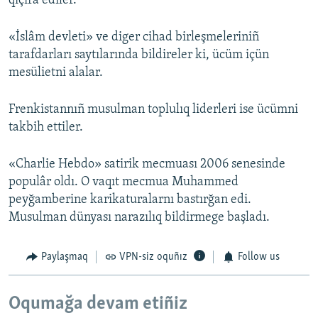
qıçıra ediler.
«İslâm devleti» ve diger cihad birleşmeleriniñ
tarafdarları saytılarında bildireler ki, ücüm içün
mesülietni alalar.
Frenkistannıñ musulman toplulıq liderleri ise ücümni
takbih ettiler.
«Charlie Hebdo» satirik mecmuası 2006 senesinde
populâr oldı. O vaqıt mecmua Muhammed
peyğamberine karikaturalarnı bastırğan edi.
Musulman dünyası narazılıq bildirmege başladı.
Paylaşmaq
VPN-siz oquñız
Follow us
Oqumağa devam etiñiz