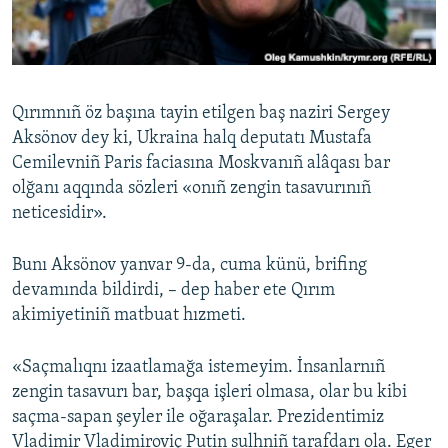
Русский
Українською
Qırımnıñ öz başına tayin etilgen baş naziri Sergey
QOŞULIÑIZ!
Aksönov dey ki, Ukraina halq deputatı Mustafa
Cemilevniñ Paris faciasına Moskvanıñ alâqası bar
olğanı aqqında sözleri «onıñ zengin tasavurınıñ
neticesidir».
RFE/RS bütün saytları
Bunı Aksönov yanvar 9-da, cuma künü, brifing
devamında bildirdi, – dep haber ete Qırım
akimiyetiniñ matbuat hızmeti.
«Saçmalıqnı izaatlamağa istemeyim. İnsanlarnıñ
zengin tasavurı bar, başqa işleri olmasa, olar bu kibi
saçma-sapan şeyler ile oğaraşalar. Prezidentimiz
Vladimir Vladimiroviç Putin sulhniñ tarafdarı ola. Eger