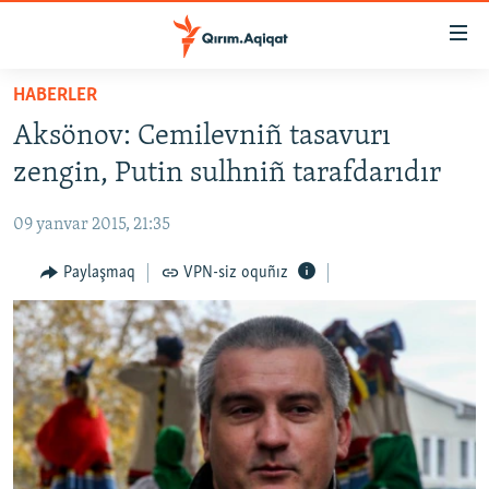
Link
açıqlığı
Esas
HABERLER
mündericege
HABERLER
Aksönov: Cemilevniñ tasavurı
qaytmaq
SİYASET
Baş
zengin, Putin sulhniñ tarafdarıdır
İQTİSADİYAT
navigatsiyağa
qaytmaq
09 yanvar 2015, 21:35
CEMİYET
Qıdıruvğa
MEDENİYET
Paylaşmaq
VPN-siz oquñız
qaytmaq
İNSAN AQLARI
VİDEO
SÜRET
BLOGLAR
FİKİR