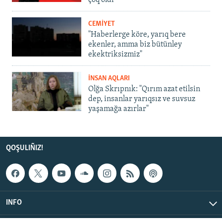
çoq oldı
CEMİYET
"Haberlerge köre, yarıq bere
ekenler, amma biz bütünley
ekektriksizmiz"
İNSAN AQLARI
Olğa Skrıpnık: "Qırım azat etilsin
dep, insanlar yarıqsız ve suvsuz
yaşamağa azırlar"
QOŞULIÑIZ!
INFO