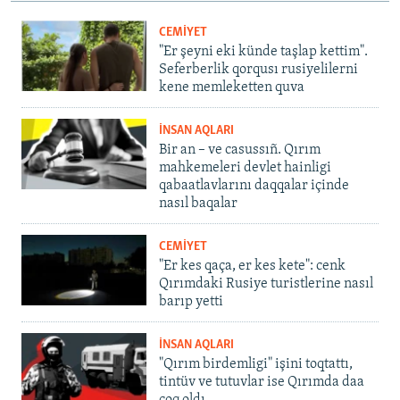
CEMİYET
"Er şeyni eki künde taşlap kettim".
Seferberlik qorqusı rusiyelilerni
kene memleketten quva
İNSAN AQLARI
Bir an – ve casussıñ. Qırım
mahkemeleri devlet hainligi
qabaatlavlarını daqqalar içinde
nasıl baqalar
CEMİYET
"Er kes qaça, er kes kete": cenk
Qırımdaki Rusiye turistlerine nasıl
barıp yetti
İNSAN AQLARI
"Qırım birdemligi" işini toqtattı,
tintüv ve tutuvlar ise Qırımda daa