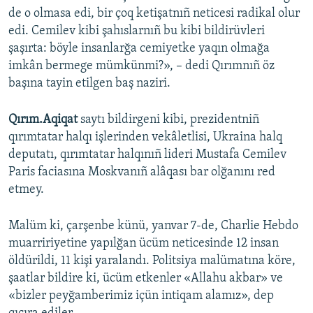
de o olmasa edi, bir çoq ketişatnıñ neticesi radikal olur
edi. Cemilev kibi şahıslarnıñ bu kibi bildirüvleri
şaşırta: böyle insanlarğa cemiyetke yaqın olmağa
imkân bermege mümkünmi?», – dedi Qırımnıñ öz
başına tayin etilgen baş naziri.
Qırım.Aqiqat
saytı bildirgeni kibi, prezidentniñ
qırımtatar halqı işlerinden vekâletlisi, Ukraina halq
deputatı, qırımtatar halqınıñ lideri Mustafa Cemilev
Paris faciasına Moskvanıñ alâqası bar olğanını red
etmey.
Malüm ki, çarşenbe künü, yanvar 7-de, Charlie Hebdo
muarririyetine yapılğan ücüm neticesinde 12 insan
öldürildi, 11 kişi yaralandı. Politsiya malümatına köre,
şaatlar bildire ki, ücüm etkenler «Allahu akbar» ve
«bizler peyğamberimiz içün intiqam alamız», dep