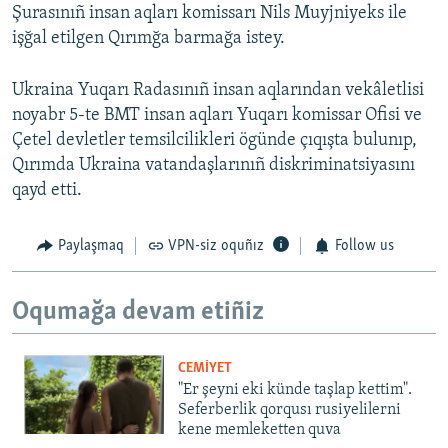
Şurasınıñ insan aqları komissarı Nils Muyjniyeks ile
işğal etilgen Qırımğa barmağa istey.
Ukraina Yuqarı Radasınıñ insan aqlarından vekâletlisi
noyabr 5-te BMT insan aqları Yuqarı komissar Ofisi ve
Çetel devletler temsilcilikleri ögünde çıqışta bulunıp,
Qırımda Ukraina vatandaşlarınıñ diskriminatsiyasını
qayd etti.
Paylaşmaq
VPN-siz oquñız
Follow us
Oqumağa devam etiñiz
CEMİYET
"Er şeyni eki künde taşlap kettim".
Seferberlik qorqusı rusiyelilerni
kene memleketten quva