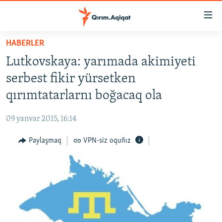
Link
açıqlığı
Esas
HABERLER
mündericege
HABERLER
Lutkovskaya: yarımada akimiyeti
qaytmaq
SİYASET
Baş
serbest fikir yürsetken
İQTİSADİYAT
navigatsiyağa
qırımtatarlarnı boğacaq ola
qaytmaq
CEMİYET
Qıdıruvğa
09 yanvar 2015, 16:14
MEDENİYET
qaytmaq
Paylaşmaq
VPN-siz oquñız
İNSAN AQLARI
VİDEO
SÜRET
BLOGLAR
FİKİR