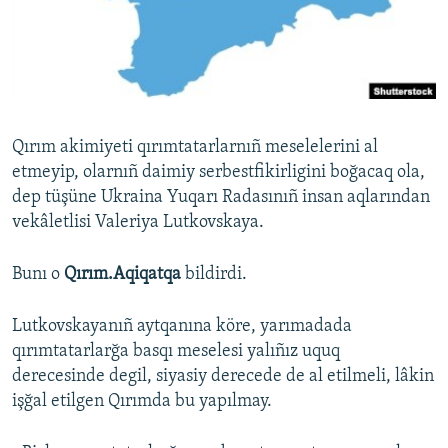
Русский
Українською
QOŞULIÑIZ!
Qırım akimiyeti qırımtatarlarnıñ meselelerini al
etmeyip, olarnıñ daimiy serbestfikirligini boğacaq ola,
dep tüşüne Ukraina Yuqarı Radasınıñ insan aqlarından
RFE/RS bütün saytları
vekâletlisi Valeriya Lutkovskaya.
Bunı o
Qırım.Aqiqatqa
bildirdi.
Lutkovskayanıñ aytqanına köre, yarımadada
qırımtatarlarğa basqı meselesi yalıñız uquq
derecesinde degil, siyasiy derecede de al etilmeli, lâkin
işğal etilgen Qırımda bu yapılmay.