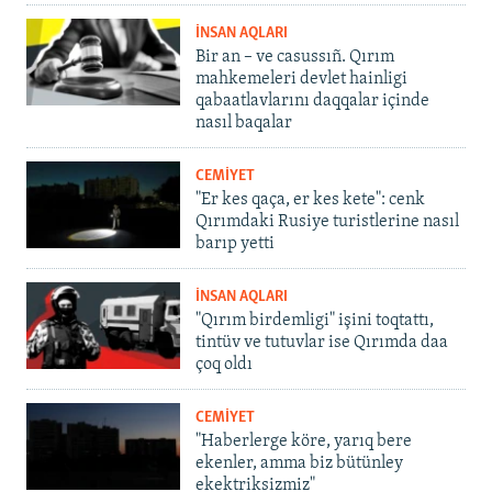
İNSAN AQLARI
Bir an – ve casussıñ. Qırım
mahkemeleri devlet hainligi
qabaatlavlarını daqqalar içinde
nasıl baqalar
CEMİYET
"Er kes qaça, er kes kete": cenk
Qırımdaki Rusiye turistlerine nasıl
barıp yetti
İNSAN AQLARI
"Qırım birdemligi" işini toqtattı,
tintüv ve tutuvlar ise Qırımda daa
çoq oldı
CEMİYET
"Haberlerge köre, yarıq bere
ekenler, amma biz bütünley
ekektriksizmiz"