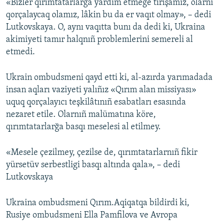
«Bizler qırımtatarlarğa yardım etmege tırışamız, olarnı
qorçalaycaq olamız, lâkin bu da er vaqıt olmay», – dedi
Lutkovskaya. O, aynı vaqıtta bunı da dedi ki, Ukraina
akimiyeti tamır halqnıñ problemlerini semereli al
etmedi.
Ukrain ombudsmeni qayd etti ki, al-azırda yarımadada
insan aqları vaziyeti yalıñız «Qırım alan missiyası»
uquq qorçalayıcı teşkilâtınıñ esabatları esasında
nezaret etile. Olarnıñ malümatına köre,
qırımtatarlarğa basqı meselesi al etilmey.
«Mesele çezilmey, çezilse de, qırımtatarlarnıñ fikir
yürsetüv serbestligi basqı altında qala», – dedi
Lutkovskaya
Ukraina ombudsmeni Qırım.Aqiqatqa bildirdi ki,
Rusiye ombudsmeni Ella Pamfilova ve Avropa