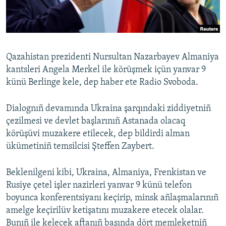
Русский
Українською
Qazahistan prezidenti Nursultan Nazarbayev Almaniya
QOŞULIÑIZ!
kantsleri Angela Merkel ile körüşmek içün yanvar 9
künü Berlinge kele, dep haber ete Radіo Svoboda.
Dialognıñ devamında Ukraina şarqındaki ziddiyetniñ
RFE/RS bütün saytları
çezilmesi ve devlet başlarınıñ Astanada olacaq
körüşüvi muzakere etilecek, dep bildirdi alman
ükümetiniñ temsilcisi Şteffen Zaybert.
Beklenilgeni kibi, Ukraina, Almaniya, Frenkistan ve
Rusiye çetel işler nazirleri yanvar 9 künü telefon
boyunca konferentsiyanı keçirip, minsk añlaşmalarınıñ
amelge keçirilüv ketişatını muzakere etecek olalar.
Bunıñ ile kelecek aftanıñ başında dört memleketniñ