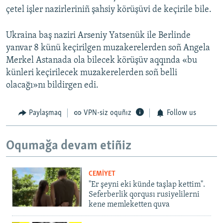
çetel işler nazirleriniñ şahsiy körüşüvi de keçirile bile.
Ukraina baş naziri Arseniy Yatsenük ile Berlinde
yanvar 8 künü keçirilgen muzakerelerden soñ Angela
Merkel Astanada ola bilecek körüşüv aqqında «bu
künleri keçirilecek muzakerelerden soñ belli
olacağı»nı bildirgen edi.
Paylaşmaq
VPN-siz oquñız
Follow us
Oqumağa devam etiñiz
CEMİYET
"Er şeyni eki künde taşlap kettim".
Seferberlik qorqusı rusiyelilerni
kene memleketten quva