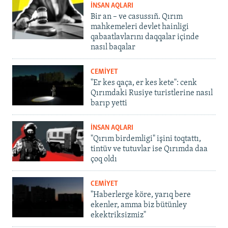
İNSAN AQLARI
Bir an – ve casussıñ. Qırım
mahkemeleri devlet hainligi
qabaatlavlarını daqqalar içinde
nasıl baqalar
CEMİYET
"Er kes qaça, er kes kete": cenk
Qırımdaki Rusiye turistlerine nasıl
barıp yetti
İNSAN AQLARI
"Qırım birdemligi" işini toqtattı,
tintüv ve tutuvlar ise Qırımda daa
çoq oldı
CEMİYET
"Haberlerge köre, yarıq bere
ekenler, amma biz bütünley
ekektriksizmiz"