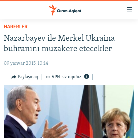
Link
açıqlığı
Esas
HABERLER
mündericege
HABERLER
Nazarbayev ile Merkel Ukraina
qaytmaq
SİYASET
Baş
buhranını muzakere etecekler
İQTİSADİYAT
navigatsiyağa
qaytmaq
09 yanvar 2015, 10:14
CEMİYET
Qıdıruvğa
MEDENİYET
Paylaşmaq
VPN-siz oquñız
qaytmaq
İNSAN AQLARI
VİDEO
SÜRET
BLOGLAR
FİKİR