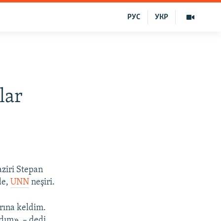
РУС
УКР
lar
ziri Stepan
de,
UNN
neşiri.
rına keldim.
adım», – dedi