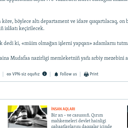
 köre, böylece altı departament ve idare qısqartılacaq, on b
 islâatı keçirilecek.
k dedi ki, «müim olmağan işlerni yapqan» adamlarnı tutma
ina Mudafaa nazirligi memleketniñ yañı arbiy mezebini az
VPN-siz oquñız
Follow us
Print
İNSAN AQLARI
Bir an – ve casussıñ. Qırım
mahkemeleri devlet hainligi
qabaatlavlarını daqqalar içinde