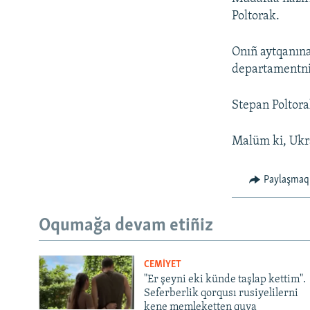
Poltorak.
Onıñ aytqanına
departamentniñ
Stepan Poltora
Malüm ki, Ukra
Paylaşmaq
Oqumağa devam etiñiz
CEMİYET
"Er şeyni eki künde taşlap kettim".
Seferberlik qorqusı rusiyelilerni
kene memleketten quva