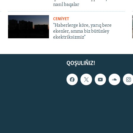
nasıl baqalar
CEMİYET
"Haberlerge köre, yarıq bere
ekenler, amma biz bütünley
ekektriksizmiz"
QOŞULIÑIZ!