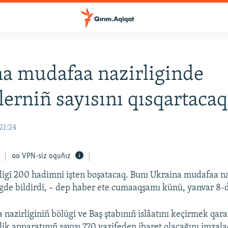
a mudafaa nazirliginde
erniñ sayısını qısqartacaq
21:24
VPN-siz oquñız
igi 200 hadimni işten boşatacaq. Bunı Ukraina mudafaa na
ngde bildirdi, – dep haber ete cumaaqşamı künü, yanvar 8-
azirliginiñ bölügi ve Baş ştabınıñ islâatını keçirmek qara
ik apparatınıñ sayısı 770 vazifeden ibaret olacağını imzal