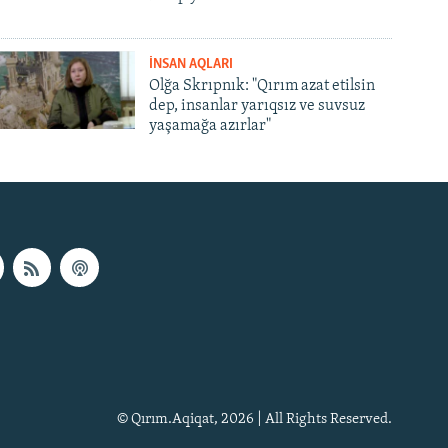
İNSAN AQLARI
Olğa Skrıpnık: "Qırım azat etilsin
dep, insanlar yarıqsız ve suvsuz
yaşamağa azırlar"
© Qırım.Aqiqat, 2026 | All Rights Reserved.