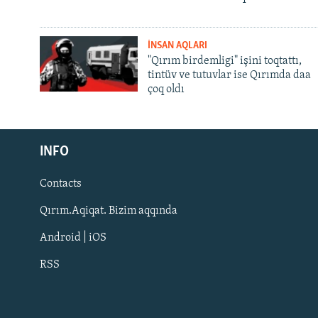
İNSAN AQLARI
"Qırım birdemligi" işini toqtattı,
tintüv ve tutuvlar ise Qırımda daa
çoq oldı
Русский
Українською
INFO
Contacts
QOŞULIÑIZ!
Qırım.Aqiqat. Bizim aqqında
Android | iOS
RSS
RFE/RS bütün saytları