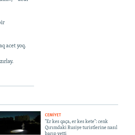
ir
q acet yoq.
ırlay.
CEMİYET
"Er kes qaça, er kes kete": cenk
Qırımdaki Rusiye turistlerine nasıl
barıp yetti