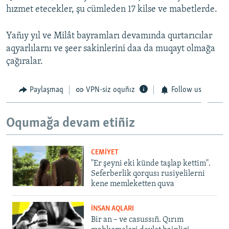
hızmet etecekler, şu cümleden 17 kilse ve mabetlerde.
Русский
Yañıy yıl ve Milât bayramları devamında qurtarıcılar
Українською
aqyarlılarnı ve şeer sakinlerini daa da muqayt olmağa
çağıralar.
QOŞULIÑIZ!
Paylaşmaq
VPN-siz oquñız
Follow us
RFE/RS bütün saytları
Oqumağa devam etiñiz
CEMİYET
"Er şeyni eki künde taşlap kettim".
Seferberlik qorqusı rusiyelilerni
kene memleketten quva
İNSAN AQLARI
Bir an – ve casussıñ. Qırım