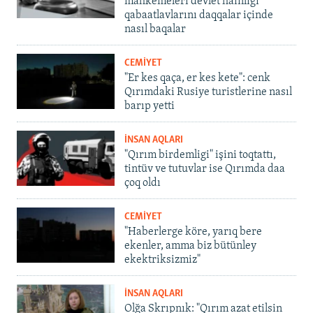
mahkemeleri devlet hainligi
qabaatlavlarını daqqalar içinde
nasıl baqalar
CEMİYET
"Er kes qaça, er kes kete": cenk
Qırımdaki Rusiye turistlerine nasıl
barıp yetti
İNSAN AQLARI
"Qırım birdemligi" işini toqtattı,
tintüv ve tutuvlar ise Qırımda daa
çoq oldı
CEMİYET
"Haberlerge köre, yarıq bere
ekenler, amma biz bütünley
ekektriksizmiz"
İNSAN AQLARI
Olğa Skrıpnık: "Qırım azat etilsin