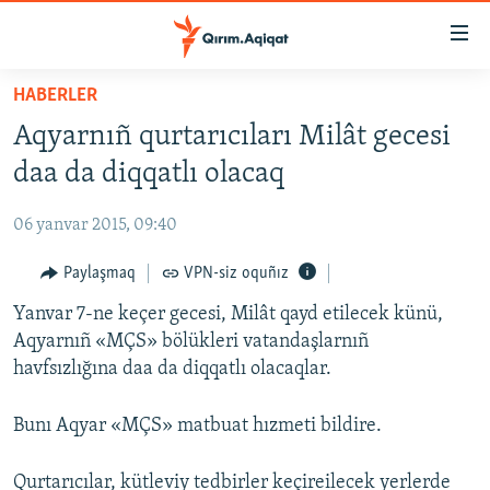
Link
açıqlığı
Esas
HABERLER
mündericege
HABERLER
Aqyarnıñ qurtarıcıları Milât gecesi
qaytmaq
SİYASET
Baş
daa da diqqatlı olacaq
İQTİSADİYAT
navigatsiyağa
qaytmaq
06 yanvar 2015, 09:40
CEMİYET
Qıdıruvğa
MEDENİYET
Paylaşmaq
VPN-siz oquñız
qaytmaq
İNSAN AQLARI
Yanvar 7-ne keçer gecesi, Milât qayd etilecek künü,
Aqyarnıñ «MÇS» bölükleri vatandaşlarnıñ
VİDEO
havfsızlığına daa da diqqatlı olacaqlar.
SÜRET
Bunı Aqyar «MÇS» matbuat hızmeti bildire.
BLOGLAR
FİKİR
Qurtarıcılar, kütleviy tedbirler keçireilecek yerlerde