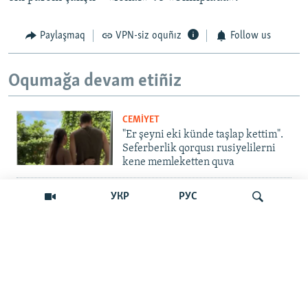
Paylaşmaq
VPN-siz oquñız
Follow us
Oqumağa devam etiñiz
CEMİYET
"Er şeyni eki künde taşlap kettim".
Seferberlik qorqusı rusiyelilerni
kene memleketten quva
İNSAN AQLARI
УКР
РУС
Bir an – ve casussıñ. Qırım
mahkemeleri devlet hainligi
qabaatlavlarını daqqalar içinde
nasıl baqalar
Qıdırmaq
CEMİYET
"Er kes qaça, er kes kete": cenk