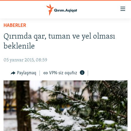
Link
açıqlığı
Esas
HABERLER
mündericege
HABERLER
Qırımda qar, tuman ve yel olması
qaytmaq
SİYASET
Baş
beklenile
İQTİSADİYAT
navigatsiyağa
qaytmaq
05 yanvar 2015, 08:59
CEMİYET
Qıdıruvğa
MEDENİYET
Paylaşmaq
VPN-siz oquñız
qaytmaq
İNSAN AQLARI
VİDEO
SÜRET
BLOGLAR
FİKİR