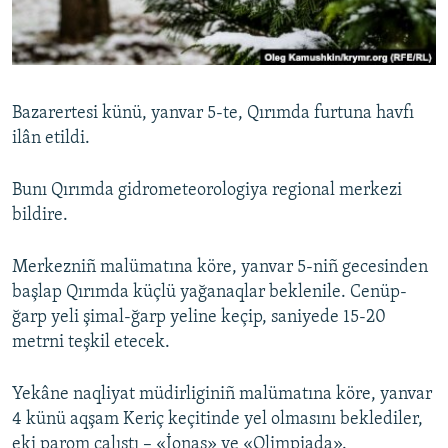
Русский
Українською
Bazarertesi künü, yanvar 5-te, Qırımda furtuna havfı
QOŞULIÑIZ!
ilân etildi.
Bunı Qırımda gidrometeorologiya regional merkezi
bildire.
RFE/RS bütün saytları
Merkezniñ malümatına köre, yanvar 5-niñ gecesinden
başlap Qırımda küçlü yağanaqlar beklenile. Cenüp-
ğarp yeli şimal-ğarp yeline keçip, saniyede 15-20
metrni teşkil etecek.
Yekâne naqliyat müdirliginiñ malümatına köre, yanvar
4 künü aqşam Keriç keçitinde yel olmasını beklediler,
eki parom çalıştı – «İonas» ve «Olimpiada».