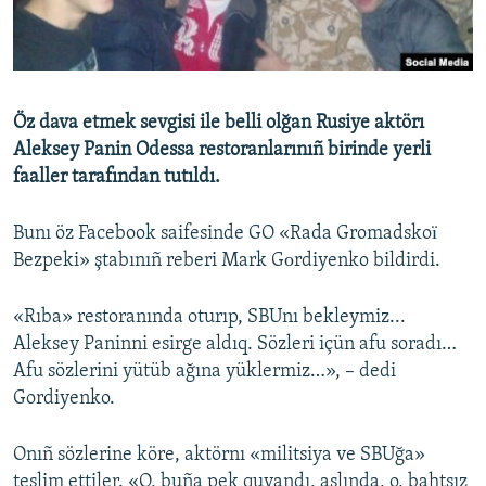
Русский
Українською
Öz dava etmek sevgisi ile belli olğan Rusiye aktörı
QOŞULIÑIZ!
Aleksey Panin Odessa restoranlarınıñ birinde yerli
faaller tarafından tutıldı.
Bunı öz Facebook saifesinde GO «Rada Gromadskoї
RFE/RS bütün saytları
Bezpeki» ştabınıñ reberi Mark Gоrdiyenko bildirdi.
«Rıba» restoranında oturıp, SBUnı bekleymiz...
Aleksey Paninni esirge aldıq. Sözleri içün afu soradı…
Afu sözlerini yütüb ağına yüklermiz…», – dedi
Gordiyenko.
Onıñ sözlerine köre, aktörnı «militsiya ve SBUğa»
teslim ettiler. «O, buña pek quvandı, aslında, o, bahtsız