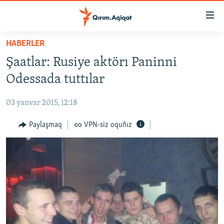
Link
açıqlığı
Esas
HABERLER
mündericege
HABERLER
Şaatlar: Rusiye aktörı Paninni
qaytmaq
SİYASET
Baş
Odessada tuttılar
İQTİSADİYAT
navigatsiyağa
qaytmaq
03 yanvar 2015, 12:18
CEMİYET
Qıdıruvğa
MEDENİYET
Paylaşmaq
VPN-siz oquñız
qaytmaq
İNSAN AQLARI
VİDEO
SÜRET
BLOGLAR
FİKİR