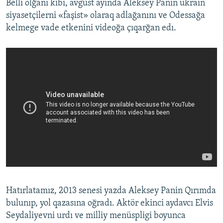
Belli olğanı kibi, avgust ayında Aleksey Panin ukrain
siyasetçilerni «faşist» olaraq adlağanını ve Odessağa
kelmege vade etkenini videoğa çıqarğan edı.
Hatırlatamız, 2013 senesi yazda Aleksey Panin Qırımda
bulunıp, yol qazasına oğradı. Aktör ekinci aydavcı Elvis
Seydaliyevni urdı ve milliy menüspligi boyunca