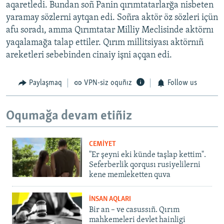
aqaretledi. Bundan soñ Panin qırımtatarlarğa nisbeten
yaramay sözlerni aytqan edi. Soñra aktör öz sözleri içün
afu soradı, amma Qırımtatar Milliy Meclisinde aktörnı
yaqalamağa talap ettiler. Qırım millitsiyası aktörnıñ
areketleri sebebinden cinaiy işni açqan edi.
Paylaşmaq
VPN-siz oquñız
Follow us
Oqumağa devam etiñiz
CEMİYET
"Er şeyni eki künde taşlap kettim".
Seferberlik qorqusı rusiyelilerni
kene memleketten quva
İNSAN AQLARI
Bir an – ve casussıñ. Qırım
mahkemeleri devlet hainligi