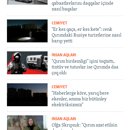
qabaatlavlarını daqqalar içinde
nasıl baqalar
CEMİYET
"Er kes qaça, er kes kete": cenk
Qırımdaki Rusiye turistlerine nasıl
barıp yetti
İNSAN AQLARI
"Qırım birdemligi" işini toqtattı,
tintüv ve tutuvlar ise Qırımda daa
çoq oldı
CEMİYET
"Haberlerge köre, yarıq bere
ekenler, amma biz bütünley
ekektriksizmiz"
İNSAN AQLARI
Olğa Skrıpnık: "Qırım azat etilsin