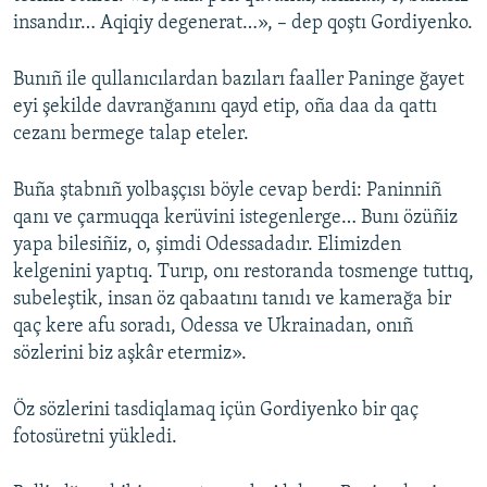
insandır… Aqiqiy degenerat…», – dep qoştı Gordiyenko.
Bunıñ ile qullanıcılardan bazıları faaller Paninge ğayet
eyi şekilde davranğanını qayd etip, oña daa da qattı
cezanı bermege talap eteler.
Buña ştabnıñ yolbaşçısı böyle cevap berdi: Paninniñ
qanı ve çarmuqqa kerüvini istegenlerge… Bunı özüñiz
yapa bilesiñiz, o, şimdi Odessadadır. Elimizden
kelgenini yaptıq. Turıp, onı restoranda tosmenge tuttıq,
subeleştik, insan öz qabaatını tanıdı ve kamerağa bir
qaç kere afu soradı, Odessa ve Ukrainadan, onıñ
sözlerini biz aşkâr etermiz».
Öz sözlerini tasdiqlamaq içün Gordiyenko bir qaç
fotosüretni yükledi.